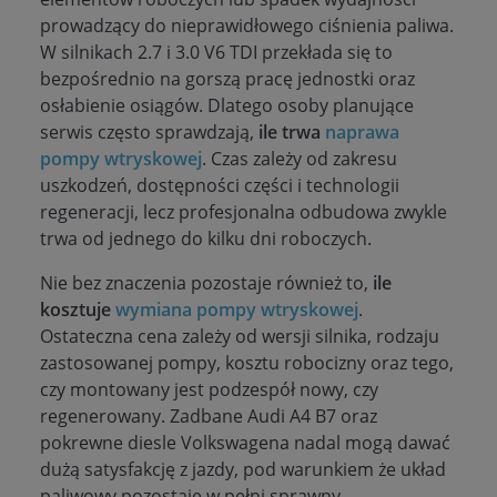
prowadzący do nieprawidłowego ciśnienia paliwa.
W silnikach 2.7 i 3.0 V6 TDI przekłada się to
bezpośrednio na gorszą pracę jednostki oraz
osłabienie osiągów. Dlatego osoby planujące
serwis często sprawdzają,
ile trwa
naprawa
pompy wtryskowej
. Czas zależy od zakresu
uszkodzeń, dostępności części i technologii
regeneracji, lecz profesjonalna odbudowa zwykle
trwa od jednego do kilku dni roboczych.
Nie bez znaczenia pozostaje również to,
ile
kosztuje
wymiana pompy wtryskowej
.
Ostateczna cena zależy od wersji silnika, rodzaju
zastosowanej pompy, kosztu robocizny oraz tego,
czy montowany jest podzespół nowy, czy
regenerowany. Zadbane Audi A4 B7 oraz
pokrewne diesle Volkswagena nadal mogą dawać
dużą satysfakcję z jazdy, pod warunkiem że układ
paliwowy pozostaje w pełni sprawny.