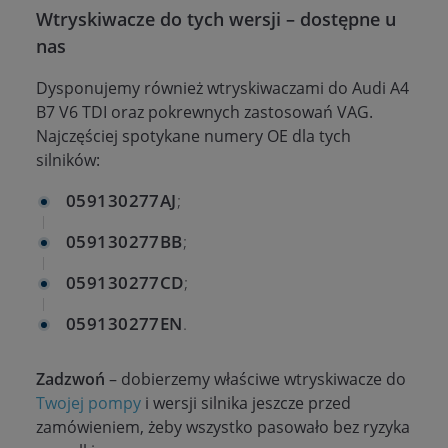
Wtryskiwacze do tych wersji – dostępne u
nas
Dysponujemy również wtryskiwaczami do Audi A4
B7 V6 TDI oraz pokrewnych zastosowań VAG.
Najczęściej spotykane numery OE dla tych
silników:
059130277AJ
;
059130277BB
;
059130277CD
;
059130277EN
.
Zadzwoń
– dobierzemy właściwe wtryskiwacze do
Twojej pompy
i wersji silnika jeszcze przed
zamówieniem, żeby wszystko pasowało bez ryzyka