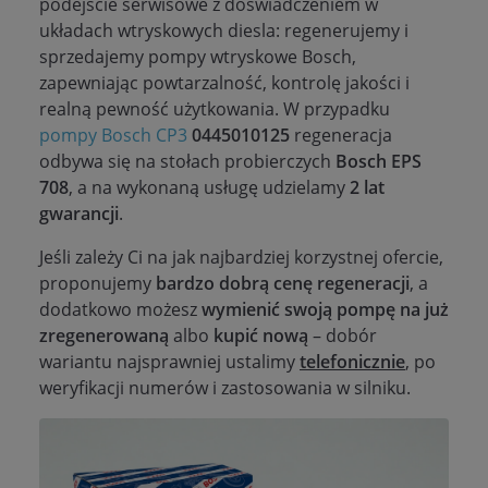
podejście serwisowe z doświadczeniem w
układach wtryskowych diesla: regenerujemy i
sprzedajemy pompy wtryskowe Bosch,
zapewniając powtarzalność, kontrolę jakości i
realną pewność użytkowania. W przypadku
pompy Bosch CP3
0445010125
regeneracja
odbywa się na stołach probierczych
Bosch EPS
708
, a na wykonaną usługę udzielamy
2 lat
gwarancji
.
Jeśli zależy Ci na jak najbardziej korzystnej ofercie,
proponujemy
bardzo dobrą cenę regeneracji
, a
dodatkowo możesz
wymienić swoją pompę na już
zregenerowaną
albo
kupić nową
– dobór
wariantu najsprawniej ustalimy
telefonicznie
, po
weryfikacji numerów i zastosowania w silniku.