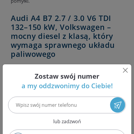
pomyłki.
Audi A4 B7 2.7 / 3.0 V6 TDI
132–150 kW, Volkswagen –
mocny diesel z klasą, który
wymaga sprawnego układu
paliwowego
Audi A4 B7 z silnikami 2.7 i 3.0 V6 TDI o mocy 132–
Zostaw swój numer
150 kW, a także pokrewne jednostki stosowane w
a my oddzwonimy do Ciebie!
wybranych modelach
Volkswagena
, do dziś
przyciągają świetną dynamiką, wysokim
momentem obrotowym i komfortem jazdy na
dłuższych dystansach. To diesle stworzone z
myślą o płynnym rozwijaniu mocy i spokojnej,
lub zadzwoń
pewnej pracy nawet przy większym obciążeniu.
Dobrze utrzymany egzemplarz potrafi połączyć