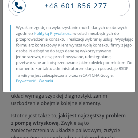
osiągi klasy wyższej z rozsądnym spalaniem,
+48 601 856 277
dlatego nadal pozostaje atrakcyjną propozycją na
rynku aut używanych.
Wyrażam zgodę na wykorzystanie moich danych osobowych
Ogromne znaczenie ma jednak stan układu
zgodnie z
Polityką Prywatności
w celach niezbędnych do
paliwowego, ponieważ to właśnie on decyduje o
przeprowadzenia kontaktu i realizacji wybranej usługi. Wysyłając
kulturze pracy i pełnym wykorzystaniu możliwości
formularz kontaktowy Klient wyraża wolę kontaktu firmy z jego
osobą. Niezbędne do tego dane są wykorzystywane
jednostki V6 TDI.
J
akie są objawy uszkodzonej
jednorazowo, nie są przechowywane, udostępniane,
pompy wtryskowej
?
Najczęściej pojawiają się
przetwarzane ani odsprzedawane jakimkolwiek podmiotom. Do
trudności z uruchomieniem silnika, nierówna
momentu kontaktu administratorem danych pozostaje BSDP.
praca na biegu jałowym, wyraźny spadek mocy,
Ta witryna jest zabezpieczona przez reCAPTCHA Google.
szarpanie podczas przyspieszania oraz dymienie z
Prywatność
-
Warunki
układu wydechowego. Takie sygnały oznaczają, że
układ wymaga szybkiej diagnostyki, zanim
uszkodzenie obejmie kolejne elementy.
Istotne jest także to,
jaki jest najczęstszy problem
z pompą wtryskową
. Zwykle są to
zanieczyszczenia w układzie paliwowym, zużycie
elementów roboczych lub spadek wydajności