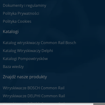
Dokumenty i regulaminy
Polityka Prywatności
Polityka Cookies
Katalogi
Katalog wtryskiwaczy Common Rail Bosch
Katalog Wtryskiwaczy Delphi
Katalogi Pompowtrysków
Baza wiedzy
Znajdź nasze produkty
Wtryskiwacze BOSCH Common Rail
Wtryskiwacze DELPHI Common Rail
Wtryskiwacze DENSO Common Rail