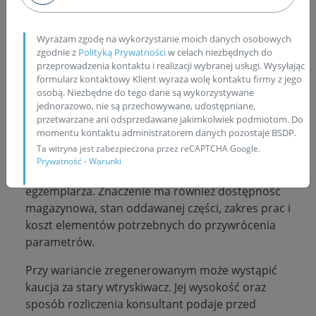
prawidłowych dawek, przelewów,
szczelności i stabilnej pracy piezo.
Wyrażam zgodę na wykorzystanie moich danych osobowych
zgodnie z
Polityką Prywatności
w celach niezbędnych do
przeprowadzenia kontaktu i realizacji wybranej usługi. Wysyłając
Od czego zależy cena
formularz kontaktowy Klient wyraża wolę kontaktu firmy z jego
osobą. Niezbędne do tego dane są wykorzystywane
wtryskiwacza 0445115064?
jednorazowo, nie są przechowywane, udostępniane,
przetwarzane ani odsprzedawane jakimkolwiek podmiotom. Do
momentu kontaktu administratorem danych pozostaje BSDP.
Cena wtryskiwacza
Bosch 0445115064
zależy od
Ta witryna jest zabezpieczona przez reCAPTCHA Google.
tego, czy wybierany jest wariant nowy,
Prywatność
-
Warunki
zregenerowany czy regeneracja własnego
egzemplarza. Znaczenie ma również dostępność
magazynowa, stan oddawanej części, zakres prac i
koszt elementów potrzebnych do przywrócenia
parametrów.
Przy wariancie zregenerowanym może wystąpić
kaucja za stary wtryskiwacz. Jej wysokość oraz
sposób rozliczenia konsultant podaje przed