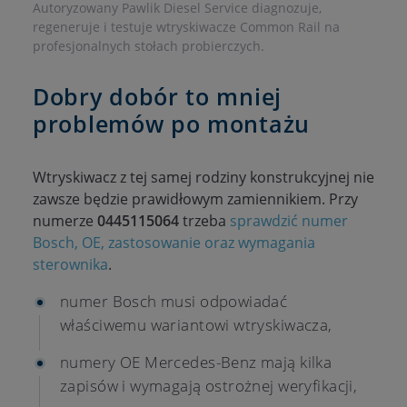
Autoryzowany Pawlik Diesel Service diagnozuje,
regeneruje i testuje wtryskiwacze Common Rail na
profesjonalnych stołach probierczych.
Dobry dobór to mniej
problemów po montażu
Wtryskiwacz z tej samej rodziny konstrukcyjnej nie
zawsze będzie prawidłowym zamiennikiem. Przy
numerze
0445115064
trzeba
sprawdzić numer
Bosch, OE, zastosowanie oraz wymagania
sterownika
.
numer Bosch musi odpowiadać
właściwemu wariantowi wtryskiwacza,
numery OE Mercedes-Benz mają kilka
zapisów i wymagają ostrożnej weryfikacji,