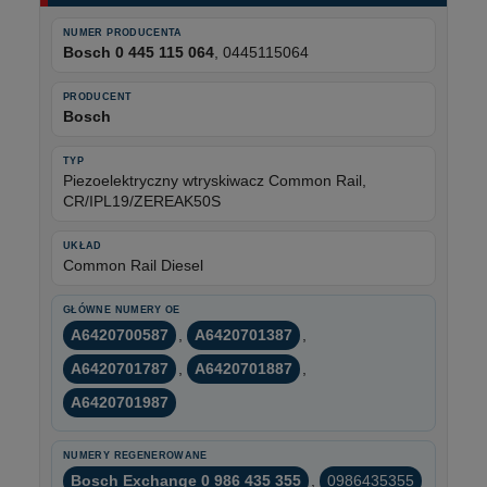
NUMER PRODUCENTA
Bosch 0 445 115 064
, 0445115064
PRODUCENT
Bosch
TYP
Piezoelektryczny wtryskiwacz Common Rail,
CR/IPL19/ZEREAK50S
UKŁAD
Common Rail Diesel
GŁÓWNE NUMERY OE
A6420700587
,
A6420701387
,
A6420701787
,
A6420701887
,
A6420701987
NUMERY REGENEROWANE
Bosch Exchange 0 986 435 355
,
0986435355