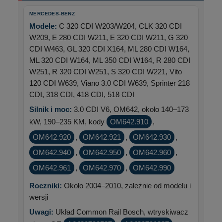
MERCEDES-BENZ
Modele:
C 320 CDI W203/W204, CLK 320 CDI
W209, E 280 CDI W211, E 320 CDI W211, G 320
CDI W463, GL 320 CDI X164, ML 280 CDI W164,
ML 320 CDI W164, ML 350 CDI W164, R 280 CDI
W251, R 320 CDI W251, S 320 CDI W221, Vito
120 CDI W639, Viano 3.0 CDI W639, Sprinter 218
CDI, 318 CDI, 418 CDI, 518 CDI
Silnik i moc:
3.0 CDI V6, OM642, około 140–173
kW, 190–235 KM, kody
OM642.910
,
OM642.920
,
OM642.921
,
OM642.930
,
OM642.940
,
OM642.950
,
OM642.960
,
OM642.961
,
OM642.970
,
OM642.990
Roczniki:
Około 2004–2010, zależnie od modelu i
wersji
Uwagi:
Układ Common Rail Bosch, wtryskiwacz