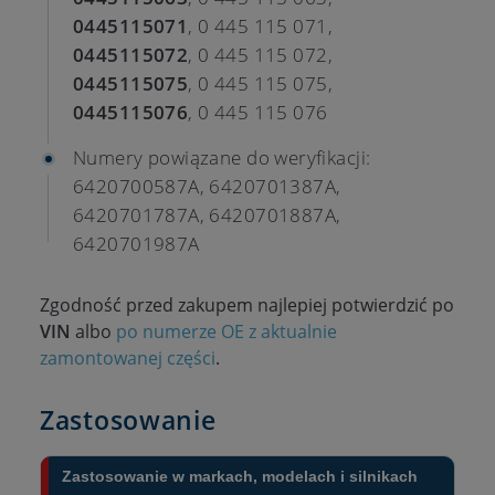
0445115071
, 0 445 115 071,
0445115072
, 0 445 115 072,
0445115075
, 0 445 115 075,
0445115076
, 0 445 115 076
Numery powiązane do weryfikacji:
6420700587A, 6420701387A,
6420701787A, 6420701887A,
6420701987A
Zgodność przed zakupem najlepiej potwierdzić po
VIN
albo
po numerze OE z aktualnie
zamontowanej części
.
Zastosowanie
Zastosowanie w markach, modelach i silnikach