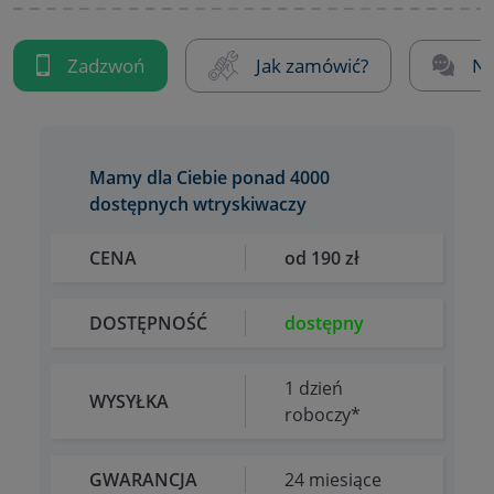
Zadzwoń
Jak zamówić?
Na
Mamy dla Ciebie ponad 4000
dostępnych wtryskiwaczy
CENA
od 190 zł
DOSTĘPNOŚĆ
dostępny
1 dzień
WYSYŁKA
roboczy*
GWARANCJA
24 miesiące