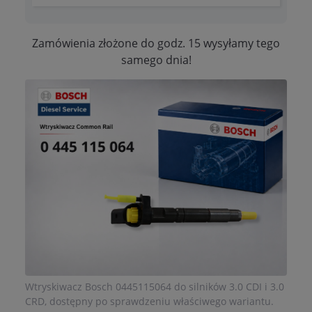
Zamówienia złożone do godz. 15 wysyłamy tego
samego dnia!
Wtryskiwacz Bosch 0445115064 do silników 3.0 CDI i 3.0
CRD, dostępny po sprawdzeniu właściwego wariantu.