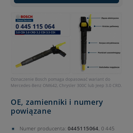
Oznaczenie Bosch pomaga dopasować wariant do
Mercedes-Benz OM642, Chrysler 300C lub Jeep 3.0 CRD.
OE, zamienniki i numery
powiązane
Numer producenta:
0445115064
, 0 445