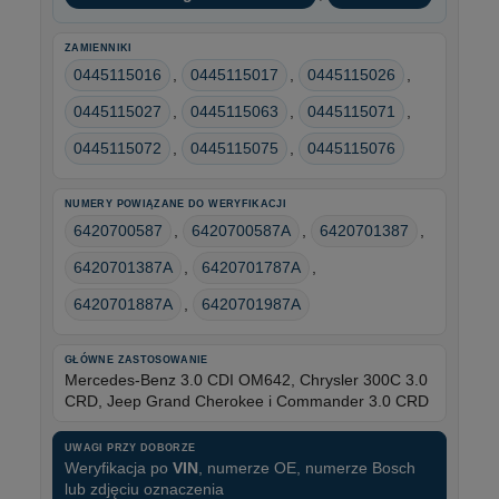
ZAMIENNIKI
0445115016
,
0445115017
,
0445115026
,
0445115027
,
0445115063
,
0445115071
,
0445115072
,
0445115075
,
0445115076
NUMERY POWIĄZANE DO WERYFIKACJI
6420700587
,
6420700587A
,
6420701387
,
6420701387A
,
6420701787A
,
6420701887A
,
6420701987A
GŁÓWNE ZASTOSOWANIE
Mercedes-Benz 3.0 CDI OM642, Chrysler 300C 3.0
CRD, Jeep Grand Cherokee i Commander 3.0 CRD
UWAGI PRZY DOBORZE
Weryfikacja po
VIN
, numerze OE, numerze Bosch
lub zdjęciu oznaczenia