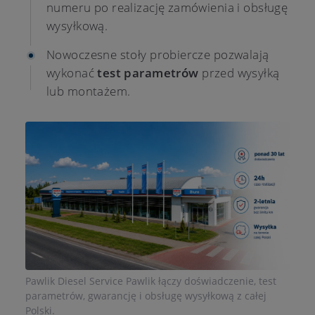
numeru po realizację zamówienia i obsługę
wysyłkową.
Nowoczesne stoły probiercze pozwalają
wykonać
test parametrów
przed wysyłką
lub montażem.
Pawlik Diesel Service Pawlik łączy doświadczenie, test
parametrów, gwarancję i obsługę wysyłkową z całej
Polski.