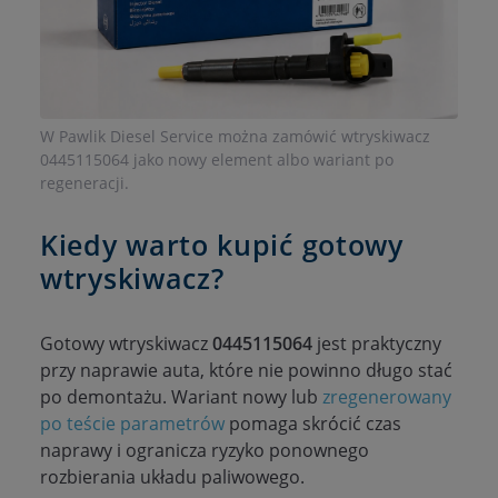
W Pawlik Diesel Service można zamówić wtryskiwacz
0445115064 jako nowy element albo wariant po
regeneracji.
Kiedy warto kupić gotowy
wtryskiwacz?
Gotowy wtryskiwacz
0445115064
jest praktyczny
przy naprawie auta, które nie powinno długo stać
po demontażu. Wariant nowy lub
zregenerowany
po teście parametrów
pomaga skrócić czas
naprawy i ogranicza ryzyko ponownego
rozbierania układu paliwowego.