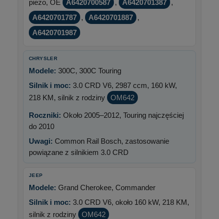
piezo, OE
A6420700587
,
A6420701387
,
A6420701787
,
A6420701887
,
A6420701987
CHRYSLER
Modele:
300C, 300C Touring
Silnik i moc:
3.0 CRD V6, 2987 ccm, 160 kW,
218 KM, silnik z rodziny
OM642
Roczniki:
Około 2005–2012, Touring najczęściej
do 2010
Uwagi:
Common Rail Bosch, zastosowanie
powiązane z silnikiem 3.0 CRD
JEEP
Modele:
Grand Cherokee, Commander
Silnik i moc:
3.0 CRD V6, około 160 kW, 218 KM,
silnik z rodziny
OM642