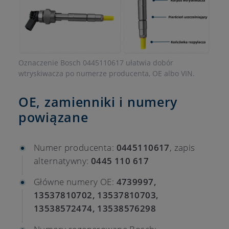
Oznaczenie Bosch 0445110617 ułatwia dobór
wtryskiwacza po numerze producenta, OE albo VIN.
OE, zamienniki i numery
powiązane
Numer producenta:
0445110617
, zapis
alternatywny:
0445 110 617
Główne numery OE:
4739997,
13537810702, 13537810703,
13538572474, 13538576298