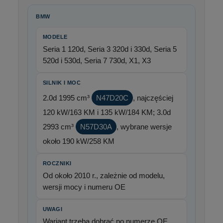
BMW
MODELE
Seria 1 120d, Seria 3 320d i 330d, Seria 5
520d i 530d, Seria 7 730d, X1, X3
SILNIK I MOC
2.0d 1995 cm³
N47D20C
, najczęściej
120 kW/163 KM i 135 kW/184 KM; 3.0d
2993 cm³
N57D30A
, wybrane wersje
około 190 kW/258 KM
ROCZNIKI
Od około 2010 r., zależnie od modelu,
wersji mocy i numeru OE
UWAGI
Wariant trzeba dobrać po numerze OE