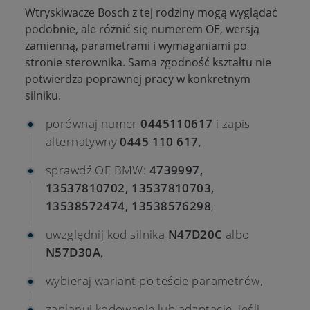
Wtryskiwacze Bosch z tej rodziny mogą wyglądać
podobnie, ale różnić się numerem OE, wersją
zamienną, parametrami i wymaganiami po
stronie sterownika. Sama zgodność kształtu nie
potwierdza poprawnej pracy w konkretnym
silniku.
porównaj numer
0445110617
i zapis
alternatywny
0445 110 617
,
sprawdź OE BMW:
4739997,
13537810702, 13537810703,
13538572474, 13538576298
,
uwzględnij kod silnika
N47D20C
albo
N57D30A
,
wybieraj wariant po teście parametrów,
zaplanuj kodowanie lub adaptację, jeśli