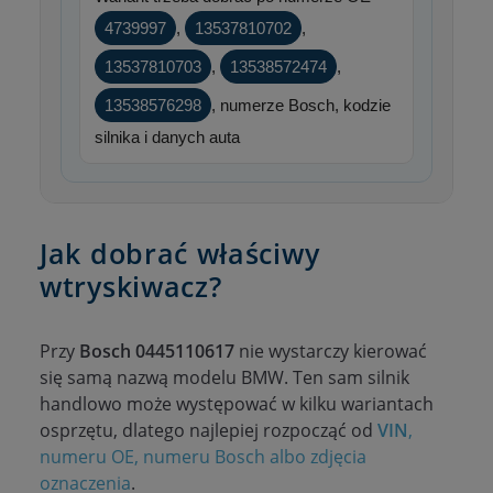
4739997
,
13537810702
,
13537810703
,
13538572474
,
13538576298
, numerze Bosch, kodzie
silnika i danych auta
Jak dobrać właściwy
wtryskiwacz?
Przy
Bosch 0445110617
nie wystarczy kierować
się samą nazwą modelu BMW. Ten sam silnik
handlowo może występować w kilku wariantach
osprzętu, dlatego najlepiej rozpocząć od
VIN
,
numeru OE, numeru Bosch albo zdjęcia
oznaczenia
.