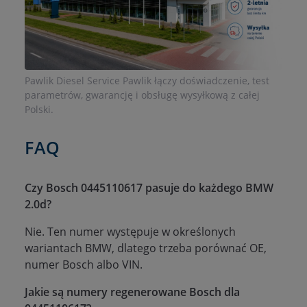
Pawlik Diesel Service Pawlik łączy doświadczenie, test
parametrów, gwarancję i obsługę wysyłkową z całej
Polski.
FAQ
Czy Bosch 0445110617 pasuje do każdego BMW
2.0d?
Nie. Ten numer występuje w określonych
wariantach BMW, dlatego trzeba porównać OE,
numer Bosch albo VIN.
Jakie są numery regenerowane Bosch dla