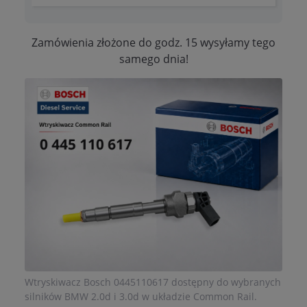
Zamówienia złożone do godz. 15 wysyłamy tego
samego dnia!
Wtryskiwacz Bosch 0445110617 dostępny do wybranych
silników BMW 2.0d i 3.0d w układzie Common Rail.