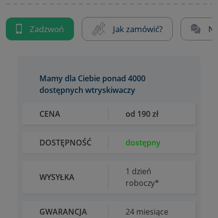
Zadzwoń
Jak zamówić?
Na
Mamy dla Ciebie ponad 4000
dostępnych wtryskiwaczy
CENA
od 190 zł
DOSTĘPNOŚĆ
dostępny
1 dzień
WYSYŁKA
roboczy*
GWARANCJA
24 miesiące