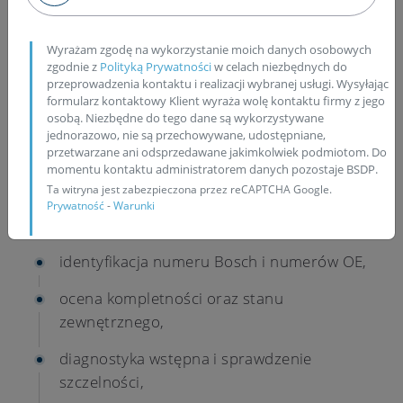
przed wysyłką.
Wyrażam zgodę na wykorzystanie moich danych osobowych
Co obejmuje regeneracja
zgodnie z
Polityką Prywatności
w celach niezbędnych do
wtryskiwacza 0445110617?
przeprowadzenia kontaktu i realizacji wybranej usługi. Wysyłając
formularz kontaktowy Klient wyraża wolę kontaktu firmy z jego
osobą. Niezbędne do tego dane są wykorzystywane
jednorazowo, nie są przechowywane, udostępniane,
Regeneracja zaczyna się od diagnostyki, ponieważ
przetwarzane ani odsprzedawane jakimkolwiek podmiotom. Do
dopiero pomiar pokazuje, czy naprawa ma
momentu kontaktu administratorem danych pozostaje BSDP.
uzasadnienie techniczne. Wtryskiwacz po
Ta witryna jest zabezpieczona przez reCAPTCHA Google.
wykonaniu prac przechodzi test parametrów,
Prywatność
-
Warunki
który pozwala ocenić jego pracę przed wydaniem.
identyfikacja numeru Bosch i numerów OE,
ocena kompletności oraz stanu
zewnętrznego,
diagnostyka wstępna i sprawdzenie
szczelności,