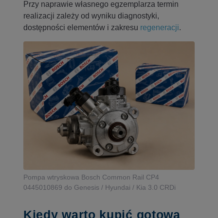
Przy naprawie własnego egzemplarza termin
realizacji zależy od wyniku diagnostyki,
dostępności elementów i zakresu
regeneracji
.
Pompa wtryskowa Bosch Common Rail CP4
0445010869 do Genesis / Hyundai / Kia 3.0 CRDi
Kiedy warto kupić gotową