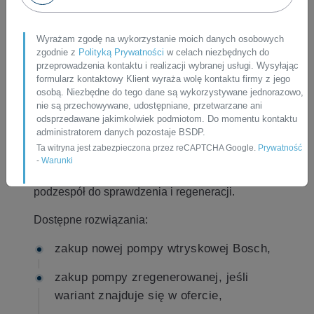
Wyrażam zgodę na wykorzystanie moich danych osobowych
Obsługa wysyłkowa na
zgodnie z
Polityką Prywatności
w celach niezbędnych do
terenie całej Polski
przeprowadzenia kontaktu i realizacji wybranej usługi. Wysyłając
formularz kontaktowy Klient wyraża wolę kontaktu firmy z jego
osobą. Niezbędne do tego dane są wykorzystywane jednorazowo,
nie są przechowywane, udostępniane, przetwarzane ani
Pawlik Diesel Service obsługuje zakup i
odsprzedawane jakimkolwiek podmiotom. Do momentu kontaktu
regenerację pomp wtryskowych wysyłkowo,
administratorem danych pozostaje BSDP.
dlatego pompę
0445010869
można zamówić z
Ta witryna jest zabezpieczona przez reCAPTCHA Google.
Prywatność
dostawą do warsztatu albo pod adres klienta.
-
Warunki
Wysyłkowo można również przekazać własny
podzespół do sprawdzenia i regeneracji.
Dostępne rozwiązania:
zakup nowej pompy wtryskowej Bosch,
zakup pompy zregenerowanej, jeśli
wariant znajduje się w ofercie,