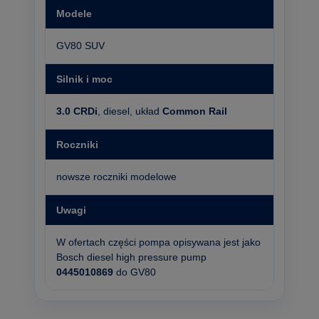
Modele
GV80 SUV
Silnik i moc
3.0 CRDi
, diesel, układ
Common Rail
Roczniki
nowsze roczniki modelowe
Uwagi
W ofertach części pompa opisywana jest jako
Bosch diesel high pressure pump
0445010869
do GV80