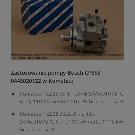
Zastosowanie pompy Bosch CP3S3
0445020122 w Komatsu:
Komatsu PC228US-8 – silnik SAA6D107E-1,
6.7 l, 110 kW netto / 116 kW brutto, seria 8
Komatsu PC228USLC-8 – silnik
SAA6D107E-1, 6.7 l, 110 kW netto / 116 kW
brutto, seria 8