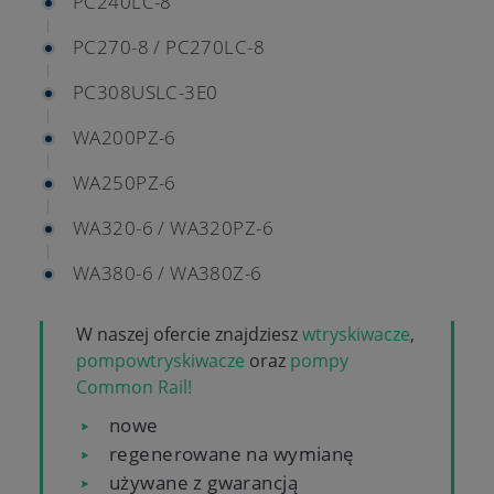
PC240LC-8
PC270-8 / PC270LC-8
PC308USLC-3E0
WA200PZ-6
WA250PZ-6
WA320-6 / WA320PZ-6
WA380-6 / WA380Z-6
W naszej ofercie znajdziesz
wtryskiwacze
,
pompowtryskiwacze
oraz
pompy
Common Rail!
nowe
regenerowane na wymianę
używane z gwarancją