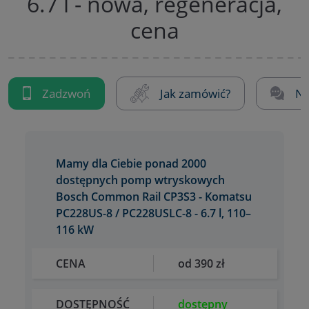
6.7 l - nowa, regeneracja,
cena
Zadzwoń
Jak zamówić?
Na
Mamy dla Ciebie ponad 2000
dostępnych pomp wtryskowych
Bosch Common Rail CP3S3 - Komatsu
PC228US-8 / PC228USLC-8 - 6.7 l, 110–
116 kW
CENA
od 390 zł
DOSTĘPNOŚĆ
dostępny