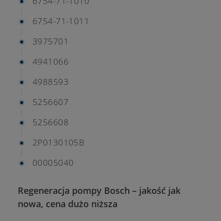
6754-71-1010
6754-71-1011
3975701
4941066
4988593
5256607
5256608
2P0130105B
00005040
Regeneracja pompy Bosch – jakość jak
nowa, cena dużo niższa