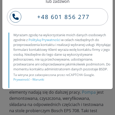
lub zadzwoń
pompy Bosch w Komatsu
PC228US-8 / PC228USLC-8
+48 601 856 277
W Komatsu PC228US-8 oraz PC228USLC-8 z
silnikiem 6.7 l, 110–116 kW,
pompa Bosch CP3S3
Wyrażam zgodę na wykorzystanie moich danych osobowych
0445020122 pracuje w
układzie Common Rail
,
zgodnie z
Polityką Prywatności
w celach niezbędnych do
gdzie liczy się stabilne ciśnienie, szczelność i
przeprowadzenia kontaktu i realizacji wybranej usługi. Wysyłając
formularz kontaktowy Klient wyraża wolę kontaktu firmy z jego
czystość paliwa.
Czego nie lubi Common Rail?
osobą. Niezbędne do tego dane są wykorzystywane
Przede wszystkim zanieczyszczeń, wody w paliwie,
jednorazowo, nie są przechowywane, udostępniane,
opiłków, słabej filtracji oraz długiej pracy na
przetwarzane ani odsprzedawane jakimkolwiek podmiotom. Do
paliwie niskiej jakości.
momentu kontaktu administratorem danych pozostaje BSDP.
Ta witryna jest zabezpieczona przez reCAPTCHA Google.
Czy pompę wysokiego ciśnienia można
Prywatność
-
Warunki
regenerować?
Tak, jeżeli korpus i główne
elementy nadają się do dalszej pracy.
Pompa
jest
demontowana, czyszczona, weryfikowana,
składana na odpowiednich częściach i testowana
na stole probierczym Bosch EPS 708. Taki test