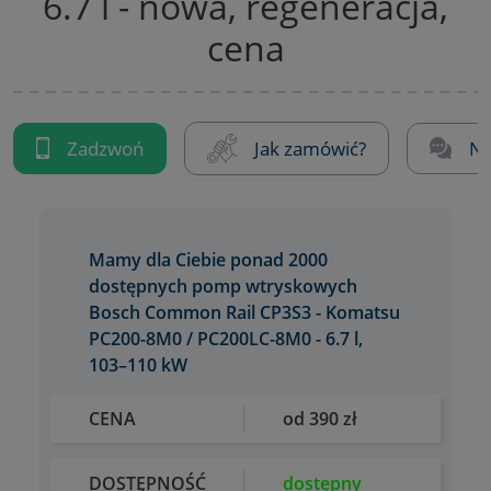
6.7 l - nowa, regeneracja,
cena
Zadzwoń
Jak zamówić?
Na
Mamy dla Ciebie ponad 2000
dostępnych pomp wtryskowych
Bosch Common Rail CP3S3 - Komatsu
PC200-8M0 / PC200LC-8M0 - 6.7 l,
103–110 kW
CENA
od 390 zł
DOSTĘPNOŚĆ
dostępny