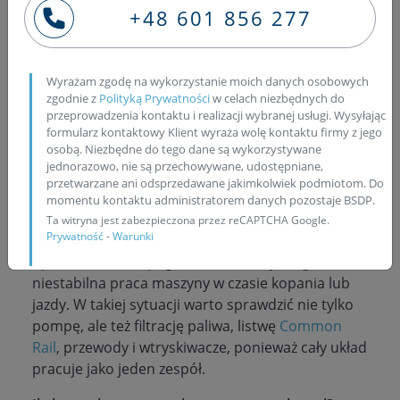
8M0 z silnikiem 6.7 l, 103–110 kW,
pompa
+48 601 856 277
wysokiego ciśnienia Bosch CP3S3
0445020122
odpowiada za stabilną pracę układu Common
Rail.
Jakie są pierwsze objawy uszkodzonej
Wyrażam zgodę na wykorzystanie moich danych osobowych
pompy wtryskowej?
Najczęściej są to trudny
zgodnie z
Polityką Prywatności
w celach niezbędnych do
przeprowadzenia kontaktu i realizacji wybranej usługi. Wysyłając
rozruch, spadek mocy, nierówna praca silnika,
formularz kontaktowy Klient wyraża wolę kontaktu firmy z jego
falowanie obrotów, dymienie lub gaśnięcie pod
osobą. Niezbędne do tego dane są wykorzystywane
obciążeniem.
jednorazowo, nie są przechowywane, udostępniane,
przetwarzane ani odsprzedawane jakimkolwiek podmiotom. Do
Jakie są objawy uszkodzonej pompy?
Poza
momentu kontaktu administratorem danych pozostaje BSDP.
typowymi problemami z uruchomieniem mogą
Ta witryna jest zabezpieczona przez reCAPTCHA Google.
Prywatność
-
Warunki
pojawić się błędy ciśnienia paliwa, metaliczne
opiłki w układzie, pogorszenie reakcji na gaz oraz
niestabilna praca maszyny w czasie kopania lub
jazdy. W takiej sytuacji warto sprawdzić nie tylko
pompę, ale też filtrację paliwa, listwę
Common
Rail
, przewody i wtryskiwacze, ponieważ cały układ
pracuje jako jeden zespół.