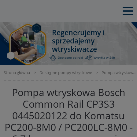
Regenerujemy i
sprzedajemy
wtryskiwacze
Dostępne od ręki
Wysyłka w 24h
Strona główna
Dostępne pompy wtryskowe
Pompa wtryskowa B
Pompa wtryskowa Bosch
Common Rail CP3S3
0445020122 do Komatsu
PC200-8M0 / PC200LC-8M0 -