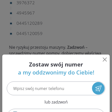
3976372
4945967
0445120289
0445120059
Nie ryzykuj przestoju maszyny.
Zadzwoń
–
sprawdzimy numer pompy, dobierzemy właściwą
wersję i podamy konkretną cenę regeneracji,
Zostaw swój numer
pompy na wymianę albo nowej pompy Bosch.
a my oddzwonimy do Ciebie!
Diagnostyka i regeneracja
pompy Bosch w Komatsu
PC200-8M0 / PC200LC-8M0
lub zadzwoń
W koparkach Komatsu PC200-8M0 oraz PC200LC-