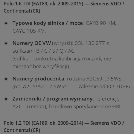
Polo 1.6 TDI (EA189, ok. 2009–2015) — Siemens VDO /
Continental (CR)
Typowe kody silnika / moce
: CAYB 90 KM,
CAYC 105 KM.
Numery OE VW
(wtryski): 03L 130 277 z
sufiksami B / C / S / Q / AC
(sufiks = konkretna kalibracja/rocznik; nie
mieszać bez weryfikacji)
Numery producenta
: rodzina A2C59… / 5WS…
(np. A2C5951… / 5WS4… — zależnie od ECU/DPF)
Zamienniki / program wymiany
: referencje
A2C… (reman); handlowo spotykane serie HRD…
Polo 1.2 TDI (EA189, ok. 2009–2014) — Siemens VDO /
Continental (CR)