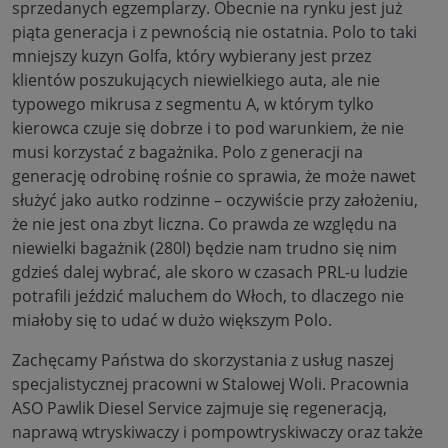
sprzedanych egzemplarzy. Obecnie na rynku jest już
piąta generacja i z pewnością nie ostatnia. Polo to taki
mniejszy kuzyn Golfa, który wybierany jest przez
klientów poszukujących niewielkiego auta, ale nie
typowego mikrusa z segmentu A, w którym tylko
kierowca czuje się dobrze i to pod warunkiem, że nie
musi korzystać z bagażnika. Polo z generacji na
generację odrobinę rośnie co sprawia, że może nawet
służyć jako autko rodzinne – oczywiście przy założeniu,
że nie jest ona zbyt liczna. Co prawda ze względu na
niewielki bagażnik (280l) będzie nam trudno się nim
gdzieś dalej wybrać, ale skoro w czasach PRL-u ludzie
potrafili jeździć maluchem do Włoch, to dlaczego nie
miałoby się to udać w dużo większym Polo.
Zachęcamy Państwa do skorzystania z usług naszej
specjalistycznej pracowni w Stalowej Woli. Pracownia
ASO Pawlik Diesel Service zajmuje się regeneracją,
naprawą wtryskiwaczy i pompowtryskiwaczy oraz także