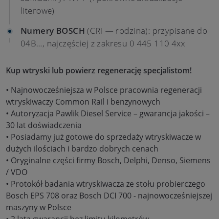
literowe)
Numery BOSCH
(CRI — rodzina): przypisane do
04B…, najczęściej z zakresu 0 445 110 4xx
Kup wtryski lub powierz regenerację specjalistom!
• Najnowocześniejsza w Polsce pracownia regeneracji
wtryskiwaczy Common Rail i benzynowych
• Autoryzacja Pawlik Diesel Service – gwarancja jakości –
30 lat doświadczenia
• Posiadamy już gotowe do sprzedaży wtryskiwacze w
dużych ilościach i bardzo dobrych cenach
• Oryginalne części firmy Bosch, Delphi, Denso, Siemens
/ VDO
• Protokół badania wtryskiwacza ze stołu probierczego
Bosch EPS 708 oraz Bosch DCI 700 - najnowocześniejszej
maszyny w Polsce
• 2 lata gwarancji bez limitu kilometrów