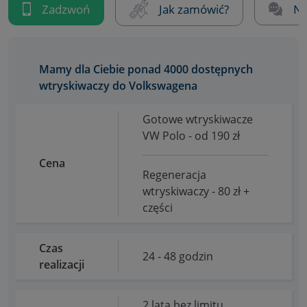
Zadzwoń
Jak zamówić?
Na
Mamy dla Ciebie ponad 4000 dostępnych
wtryskiwaczy do Volkswagena
Gotowe wtryskiwacze
VW Polo - od 190 zł
Cena
Regeneracja
wtryskiwaczy - 80 zł +
części
Czas
24 - 48 godzin
realizacji
2 lata bez limitu