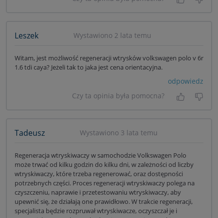
Tak, była
Nie 
Leszek
Wystawiono 2 lata temu
Witam, jest możliwość regeneracji wtrysków volkswagen polo v 6r
1.6 tdi caya? Jeżeli tak to jaka jest cena orientacyjna.
odpowiedz
Czy ta opinia była pomocna?
Tak, była
Nie 
Tadeusz
Wystawiono 3 lata temu
Regeneracja wtryskiwaczy w samochodzie Volkswagen Polo
może trwać od kilku godzin do kilku dni, w zależności od liczby
wtryskiwaczy, które trzeba regenerować, oraz dostępności
potrzebnych części. Proces regeneracji wtryskiwaczy polega na
czyszczeniu, naprawie i przetestowaniu wtryskiwaczy, aby
upewnić się, że działają one prawidłowo. W trakcie regeneracji,
specjalista będzie rozpruwał wtryskiwacze, oczyszczał je i