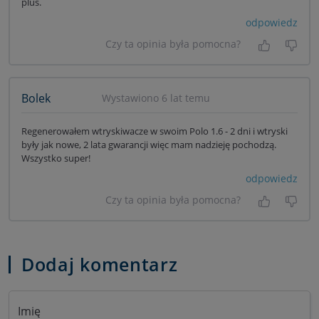
plus.
odpowiedz
Czy ta opinia była pomocna?
Tak, była
Nie 
Bolek
Wystawiono 6 lat temu
Regenerowałem wtryskiwacze w swoim Polo 1.6 - 2 dni i wtryski
były jak nowe, 2 lata gwarancji więc mam nadzieję pochodzą.
Wszystko super!
odpowiedz
Czy ta opinia była pomocna?
Tak, była
Nie 
Dodaj komentarz
Imię