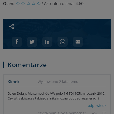
Oceń:
/ Aktualna ocena:
4.60
Udostępnij wpis
Komentarze
Kimek
Wystawiono 2 lata temu
Dzień Dobry. Ma samochód VW polo 1.6 TDI 105km rocznik 2010.
Czy wtryskiwacz z takiego silnika można poddać regeneracji ?
odpowiedz
Czy ta opinia była pomocna?