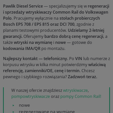
Pawlik Diesel Service
— specjalizujemy się w
regeneracji
i sprzedaży wtryskiwaczy Common Rail do Volkswagen
Polo
. Pracujemy wyłącznie na
stołach probierczych
Bosch EPS 708 / EPS 815 oraz DCI 700
, zgodnie z
planami testowymi producentów.
Udzielamy 2-letniej
gwarancji.
Oferujemy
bardzo dobrą cenę regeneracji
, a
także
wtryski na wymianę
i
nowe
— gotowe do
kodowania IMA/QR
po montażu.
Najlepszy kontakt — telefoniczny.
Po
VIN
lub numerze z
korpusu wtrysku w kilka minut potwierdzimy
właściwą
referencję, zamienniki/OE, cenę i termin
. Chcesz
pewnego i szybkiego rozwiązania?
Zadzwoń teraz.
W naszej ofercie znajdziesz
wtryskiwacze
,
pompowtryskiwacze
oraz
pompy Common Rail!
nowe
regenerowane na wymianę