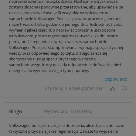
naprawiał ewentualne uszkodzenia. Następnie wtryskiwacze
zostaną złożone i ponownie przetestowane, aby upewnić się, że
działają one prawidłowo. Jeśli wszystkie wtryskiwacze w
samochodzie Volkswagen Polo są sprawne, proces regeneracji
może trwać od kilku godzin do jednego dnia. Jeśli jednak trzeba
wymienić jakieś części lub naprawiać poważnie uszkodzone
wtryskiwacze, proces regeneracji może trwać kilka dni. Warto
pamiętać, że regeneracja wtryskiwaczy w samochodzie
Volkswagen Polo jest skomplikowana i wymaga specjalistycznej
wiedzy oraz odpowiedniego sprzętu, dlatego zaleca się
skorzystanie z usług specjalistycznego warsztatu
samochodowego, który posiada odpowiednie doświadczenie i
narzędzia do wykonania tego typu naprawy.
odpowiedz
Czy ta opinia była pomocna?
Tak, była
Nie 
Bingo
Wystawiono 4 lata temu
Volkswagen polo jest raczej nie do zdarcia, ale od czasu do czasu
faktycznie przyda się jakaś regeneracja. Zawsze to wyjdzie na