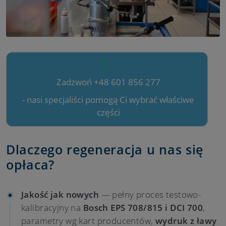
Zadzwoń +48 601 856 277
- nasi specjaliści pomogą Ci wybrać właściwe
części
Dlaczego regeneracja u nas się
opłaca?
Jakość jak nowych
— pełny proces testowo-
kalibracyjny na
Bosch EPS 708/815 i DCI 700
,
parametry wg kart producentów,
wydruk z ławy