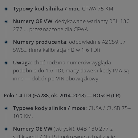
Typowy kod silnika / moc
: CFWA 75 KM.
Numery OE VW
: dedykowane warianty 03L 130
277 … przeznaczone dla CFWA
Numery producenta
: odpowiednie A2C59… /
5WS… (inna kalibracja niż w 1.6 TDI)
Uwaga
: choć rodzina numerów wygląda
podobnie do 1.6 TDI, mapy dawek i kody IMA są
inne — dobór po VIN obowiązkowy.
Polo 1.4 TDI (EA288, ok. 2014–2018) — BOSCH (CR)
Typowe kody silnika / moce
: CUSA / CUSB 75–
105 KM.
Numery OE VW
(wtryski): 04B 130 277 z
sufiksami J / N / P (i pokrewne aktualizacje