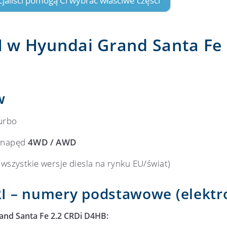
ecjaliści pomogą Ci wybrać właściwe części
w Hyundai Grand Santa Fe 
w
turbo
, napęd
4WD / AWD
wszystkie wersje diesla na rynku EU/świat)
I – numery podstawowe (elekt
nd Santa Fe 2.2 CRDi D4HB: