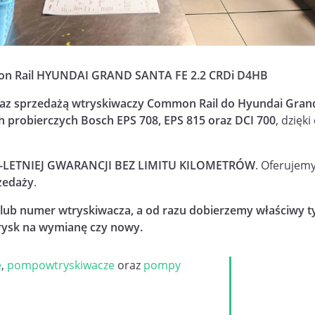
mmon Rail HYUNDAI GRAND SANTA FE 2.2 CRDi D4HB
raz sprzedażą wtryskiwaczy Common Rail do Hyundai Grand 
h probierczych Bosch EPS 708, EPS 815 oraz DCI 700
, dzię
-LETNIEJ GWARANCJI BEZ LIMITU KILOMETRÓW
. Oferujem
zedaży
.
lub numer wtryskiwacza, a od razu dobierzemy właściwy t
wtrysk na wymianę czy nowy.
e
,
pompowtryskiwacze
oraz
pompy