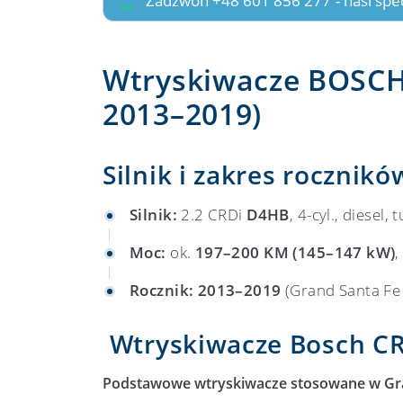
Zadzwoń +48 601 856 277
- nasi sp
Wtryskiwacze BOSCH 
2013–2019)
Silnik i zakres rocznikó
Silnik:
2.2 CRDi
D4HB
, 4-cyl., diesel, 
Moc:
ok.
197–200 KM (145–147 kW)
Rocznik:
2013–2019
(Grand Santa Fe 
Wtryskiwacze Bosch CR
Podstawowe wtryskiwacze stosowane w Gra