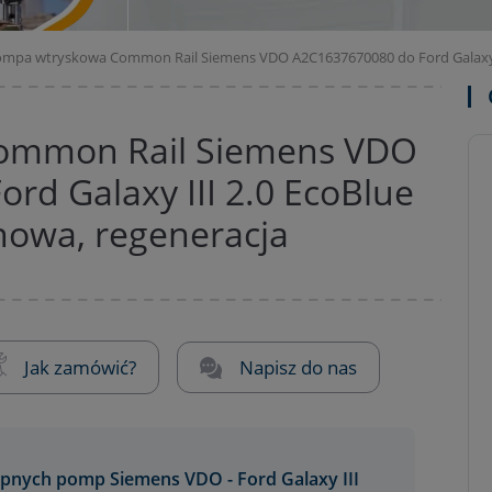
mpa wtryskowa Common Rail Siemens VDO A2C1637670080 do Ford Galaxy II
ommon Rail Siemens VDO
rd Galaxy III 2.0 EcoBlue
nowa, regeneracja
Jak zamówić?
Napisz do nas
pnych pomp Siemens VDO - Ford Galaxy III