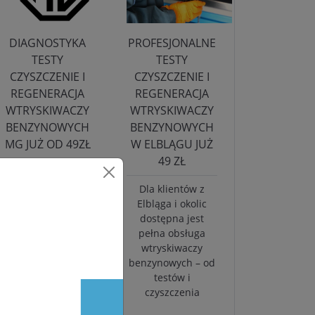
DIAGNOSTYKA
PROFESJONALNE
TESTY
TESTY
CZYSZCZENIE I
CZYSZCZENIE I
REGENERACJA
REGENERACJA
WTRYSKIWACZY
WTRYSKIWACZY
BENZYNOWYCH
BENZYNOWYCH
MG JUŻ OD 49ZŁ
W ELBLĄGU JUŻ
49 ZŁ
Oferujemy
diagnostykę,
Dla klientów z
testowanie i
Elbląga i okolic
czyszczenie
dostępna jest
wtryskiwaczy
pełna obsługa
benzynowych, a
wtryskiwaczy
także sprzedaż
benzynowych – od
nowych oraz
testów i
sprawdzonych
czyszczenia