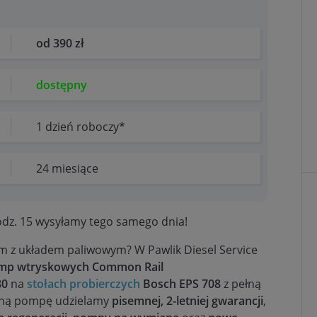
od 390 zł
dostępny
1 dzień roboczy*
24 miesiące
dz. 15 wysyłamy tego samego dnia!
m z układem paliwowym? W Pawlik Diesel Service
pomp wtryskowych Common Rail
80
na
stołach probierczych
Bosch EPS 708
z pełną
aną pompę udzielamy
pisemnej, 2-letniej gwarancji
,