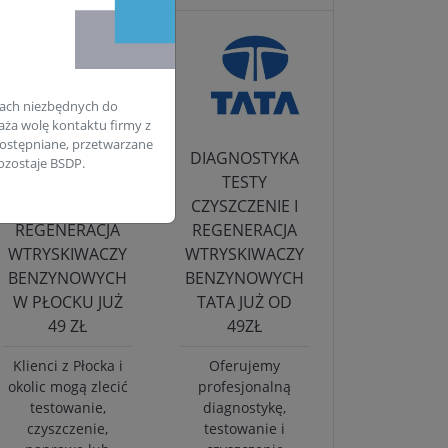
ach niezbędnych do
aża wolę kontaktu firmy z
ostępniane, przetwarzane
PROFESJONALNE
DIAGNOSTYKA
zostaje BSDP.
TESTY
TESTY
CZYSZCZENIE I
CZYSZCZENIE I
REGENERACJA
REGENERACJA
WTRYSKIWACZY
WTRYSKIWACZY
BENZYNOWYCH
BENZYNOWYCH
W PŁOCKU JUŻ
TATA JUŻ OD
49 ZŁ
49ZŁ
Klienci z Płocka i
Oferujemy
okolic mogą zlecić
profesjonalną
testowanie,
diagnostykę,
czyszczenie,
testowanie i