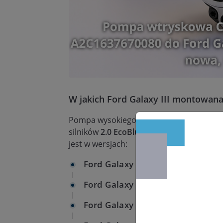
W jakich Ford Galaxy III montowan
Pompa wysokiego ciśnienia
Siemens/VD
silników
2.0 EcoBlue (2.0D, 1995 cm³)
. W 
jest w wersjach:
Ford Galaxy III 2.0 EcoBlue 120 
Ford Galaxy III 2.0 EcoBlue 150 
Ford Galaxy III 2.0 EcoBlue 190 