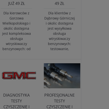
JUŻ 49 ZŁ
49 ZŁ
Dla kierowców z
Dla klientów z
Gorzowa
Dąbrowy Górniczej
Wielkopolskiego i
i okolic dostępna
okolic dostępna
jest wysyłkowa
jest kompleksowa
obsługa
obsługa
wtryskiwaczy
wtryskiwaczy
benzynowych:
benzynowych: od
testowanie,
DIAGNOSTYKA
PROFESJONALNE
TESTY
TESTY
CZYSZCZENIE I
CZYSZCZENIE I