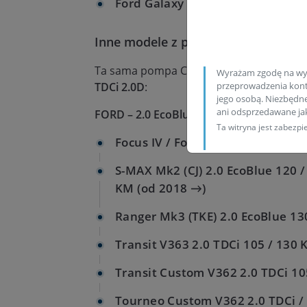
Ford Galaxy III 2.0 EcoBlue 4x4 
Inne modele z pompą A2C1637670080
Ta sama pompa CR jest stosowana w wie
Wyrażam zgodę na wy
TDCi 2.0D
:
przeprowadzenia konta
jego osobą. Niezbędn
ani odsprzedawane j
FORD – 2.0 EcoBlue / 2.0D (1995 cm³)
Ta witryna jest zabez
Focus IV / Focus IV Turnier 2.0 
S-MAX Mk2 (CJ) 2.0 EcoBlue 120 /
KM (od 2018 →)
Ranger Mk3 (TKE) 2.0 EcoBlue 13
Transit V363 2.0 TDCi 105 / 130
Transit Custom V362 2.0 TDCi 10
Tourneo Custom V362 2.0 TDCi / 