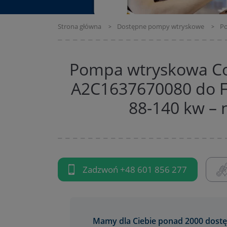
Strona główna
Dostępne pompy wtryskowe
Po
Pompa wtryskowa C
A2C1637670080 do Fo
88-140 kw – 
Zadzwoń
+48 601 856 277
Mamy dla Ciebie ponad 2000 dostę