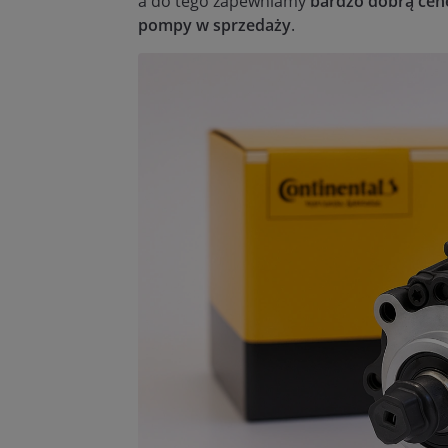
a do tego zapewniamy
bardzo dobrą cenę
pompy w sprzedaży
.