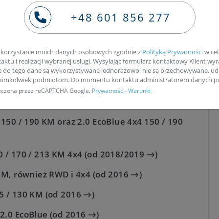
150 / 190 KM, od 07.2018 →
+48 601 856 277
 (osobno dla marek i modeli)
lu nowoczesnych jednostkach
2.0 EcoBlue / 2.0
korzystanie moich danych osobowych zgodnie z
Polityką Prywatności
w cel
ktu i realizacji wybranej usługi. Wysyłając formularz kontaktowy Klient wyr
e do tego dane są wykorzystywane jednorazowo, nie są przechowywane, ud
akimkolwiek podmiotom. Do momentu kontaktu administratorem danych po
pieczona przez reCAPTCHA Google.
Prywatność
-
Warunki
EcoBlue 2.0D (od ok. 2015/2018 →)
 150 / 190 KM oraz 2.0 EcoBlue 4x4 150 / 190
0 / 170 / 213 KM 4x4 (od 2018/2019 →)
 KM, również RWD i 4x4 (od 2016 →)
5 / 130 KM (od 2016 →)
2.0 EcoBlue (od 2016 →)