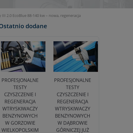
I 2.0 EcoBlue 88-140 kw – nowa, regeneracja
Ostatnio dodane
PROFESJONALNE
PROFESJONALNE
TESTY
TESTY
CZYSZCZENIE I
CZYSZCZENIE I
REGENERACJA
REGENERACJA
WTRYSKIWACZY
WTRYSKIWACZY
BENZYNOWYCH
BENZYNOWYCH
W GORZOWIE
W DĄBROWIE
WIELKOPOLSKIM
GÓRNICZEJ JUŻ