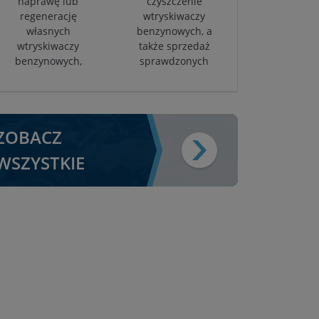
naprawę lub
czyszczenie
regenerację
wtryskiwaczy
własnych
benzynowych, a
wtryskiwaczy
także sprzedaż
benzynowych,
sprawdzonych
ZOBACZ
WSZYSTKIE