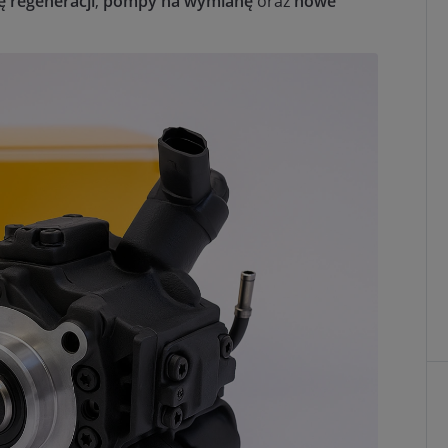
 regeneracji
,
pompy na wymianę
oraz
nowe