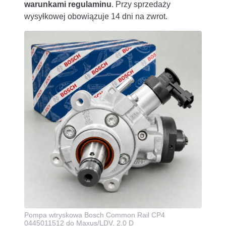
warunkami regulaminu
. Przy sprzedaży
wysyłkowej obowiązuje 14 dni na zwrot.
Pompa wtryskowa Bosch Common Rail CP4
0445011512 do Maxus/LDV, 2.0 D