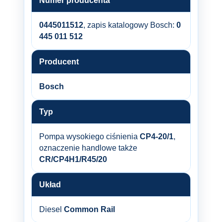
Numer producenta
0445011512
, zapis katalogowy Bosch:
0
445 011 512
Producent
Bosch
Typ
Pompa wysokiego ciśnienia
CP4-20/1
,
oznaczenie handlowe także
CR/CP4H1/R45/20
Układ
Diesel
Common Rail