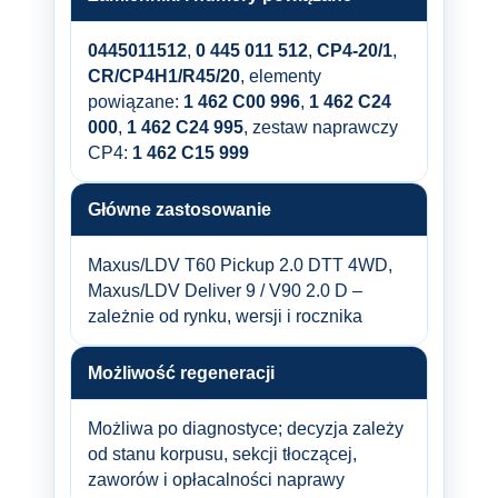
0445011512
,
0 445 011 512
,
CP4-20/1
,
CR/CP4H1/R45/20
, elementy
powiązane:
1 462 C00 996
,
1 462 C24
000
,
1 462 C24 995
, zestaw naprawczy
CP4:
1 462 C15 999
Główne zastosowanie
Maxus/LDV T60 Pickup 2.0 DTT 4WD,
Maxus/LDV Deliver 9 / V90 2.0 D –
zależnie od rynku, wersji i rocznika
Możliwość regeneracji
Możliwa po diagnostyce; decyzja zależy
od stanu korpusu, sekcji tłoczącej,
zaworów i opłacalności naprawy