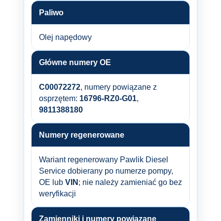
Paliwo
Olej napędowy
Główne numery OE
C00072272
, numery powiązane z
osprzętem:
16796-RZ0-G01
,
9811388180
Numery regenerowane
Wariant regenerowany Pawlik Diesel
Service dobierany po numerze pompy,
OE lub
VIN
; nie należy zamieniać go bez
weryfikacji
Zamienniki i numery powiązane