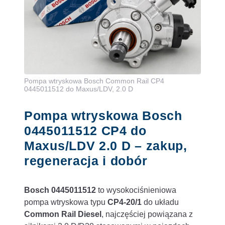
Pompa wtryskowa Bosch Common Rail CP4
0445011512 do Maxus/LDV, 2.0 D
Pompa wtryskowa Bosch
0445011512 CP4 do
Maxus/LDV 2.0 D – zakup,
regeneracja i dobór
Bosch 0445011512
to wysokociśnieniowa
pompa wtryskowa typu
CP4-20/1
do układu
Common Rail Diesel
, najczęściej powiązana z