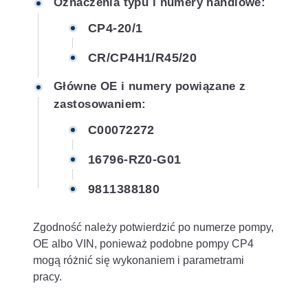
Oznaczenia typu i numery handlowe:
CP4-20/1
CR/CP4H1/R45/20
Główne OE i numery powiązane z
zastosowaniem:
C00072272
16796-RZ0-G01
9811388180
Zgodność należy potwierdzić po numerze pompy,
OE albo VIN, ponieważ podobne pompy CP4
mogą różnić się wykonaniem i parametrami
pracy.