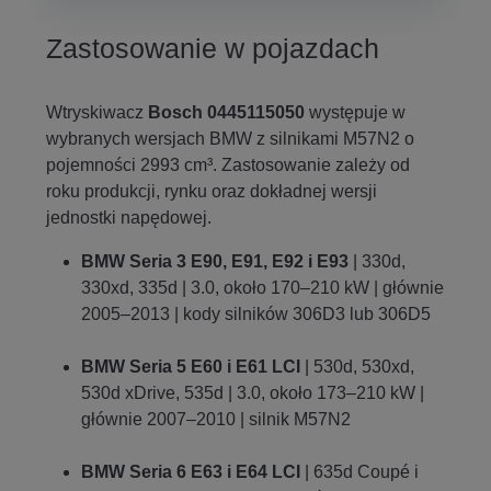
Zastosowanie w pojazdach
Wtryskiwacz
Bosch 0445115050
występuje w
wybranych wersjach BMW z silnikami M57N2 o
pojemności 2993 cm³. Zastosowanie zależy od
roku produkcji, rynku oraz dokładnej wersji
jednostki napędowej.
BMW Seria 3 E90, E91, E92 i E93
| 330d,
330xd, 335d | 3.0, około 170–210 kW | głównie
2005–2013 | kody silników 306D3 lub 306D5
BMW Seria 5 E60 i E61 LCI
| 530d, 530xd,
530d xDrive, 535d | 3.0, około 173–210 kW |
głównie 2007–2010 | silnik M57N2
BMW Seria 6 E63 i E64 LCI
| 635d Coupé i