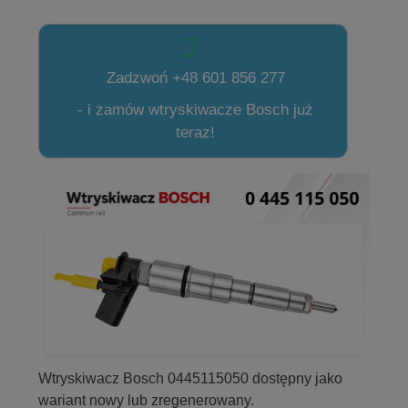
Zadzwoń +48 601 856 277
- i zamów wtryskiwacze Bosch już
teraz!
Wtryskiwacz Bosch 0445115050 dostępny jako
wariant nowy lub zregenerowany.