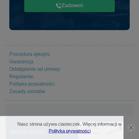
Zadzwoń
Procedura rękojmi
Gwarancja
Odstępienie od umowy
Regulamin
Polityka prywatności
Zasady zwrotów
Nasz strona używa ciasteczek. Więcej informacji w
×
Ostatnio
Polityka prywatności
Ważne sprawy
oglądane