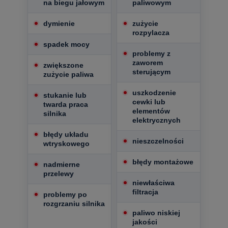
na biegu jałowym
paliwowym
dymienie
zużycie
rozpylacza
spadek mocy
problemy z
zaworem
zwiększone
sterującym
zużycie paliwa
uszkodzenie
stukanie lub
cewki lub
twarda praca
elementów
silnika
elektrycznych
błędy układu
nieszczelności
wtryskowego
błędy montażowe
nadmierne
przelewy
niewłaściwa
filtracja
problemy po
rozgrzaniu silnika
paliwo niskiej
jakości