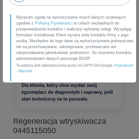
Dla klienta, który chce sprawdzony wariant
po regeneracji, testach i z gwarancją.
Wyrażam zgodę na wykorzystanie moich danych osobowych
zgodnie z
Polityką Prywatności
w celach niezbędnych do
przeprowadzenia kontaktu i realizacji wybranej usługi. Wysyłając
formularz kontaktowy Klient wyraża wolę kontaktu firmy z jego
osobą. Niezbędne do tego dane są wykorzystywane jednorazowo,
nie są przechowywane, udostępniane, przetwarzane ani
odsprzedawane jakimkolwiek podmiotom. Do momentu kontaktu
WARIANT 3
administratorem danych pozostaje BSDP.
Ta witryna jest zabezpieczona przez reCAPTCHA Google.
Prywatność
Regeneracja własnego
-
Warunki
wtryskiwacza
Dla klienta, który chce wysłać swój
egzemplarz do diagnostyki i naprawy, jeśli
stan techniczny na to pozwala.
Regeneracja wtryskiwacza
0445115050