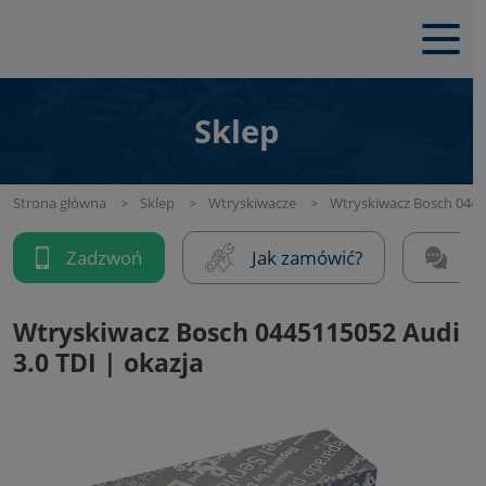
Sklep
Strona główna
Sklep
Wtryskiwacze
Wtryskiwacz Bosch 04451
Zadzwoń
Jak zamówić?
Na
Wtryskiwacz Bosch 0445115052 Audi
3.0 TDI | okazja