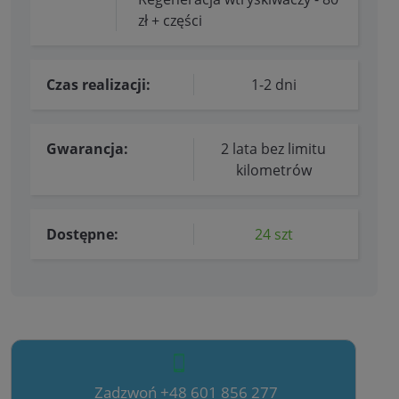
zł + części
Czas realizacji:
1-2 dni
Gwarancja:
2 lata bez limitu
kilometrów
Dostępne:
24 szt
Zadzwoń +48 601 856 277