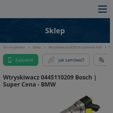
Sklep
Strona główna
Sklep
Wtryskiwacze BOSCH Common Rail
Wt
Zadzwoń
Jak zamówić?
Na
Wtryskiwacz 0445110209 Bosch |
Super Cena - BMW