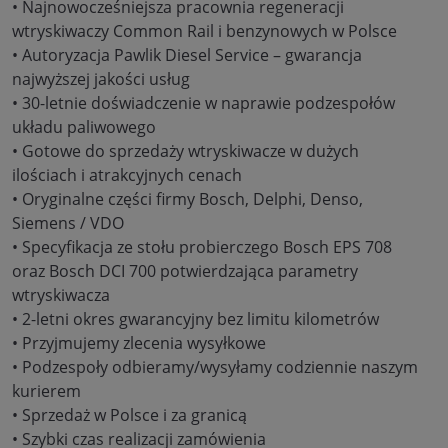
• Najnowocześniejsza pracownia regeneracji
wtryskiwaczy Common Rail i benzynowych w Polsce
• Autoryzacja Pawlik Diesel Service – gwarancja
najwyższej jakości usług
• 30-letnie doświadczenie w naprawie podzespołów
układu paliwowego
• Gotowe do sprzedaży wtryskiwacze w dużych
ilościach i atrakcyjnych cenach
• Oryginalne części firmy Bosch, Delphi, Denso,
Siemens / VDO
• Specyfikacja ze stołu probierczego Bosch EPS 708
oraz Bosch DCI 700 potwierdzająca parametry
wtryskiwacza
• 2-letni okres gwarancyjny bez limitu kilometrów
• Przyjmujemy zlecenia wysyłkowe
• Podzespoły odbieramy/wysyłamy codziennie naszym
kurierem
• Sprzedaż w Polsce i za granicą
• Szybki czas realizacji zamówienia