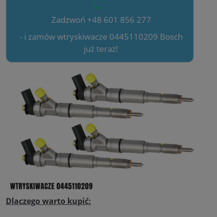
Zadzwoń +48 601 856 277
- i zamów wtryskiwacze 0445110209 Bosch
już teraz!
Dlaczego warto kupić: