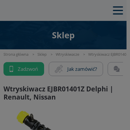
Sklep
Strona główna
Sklep
Wtryskiwacze
Wtryskiwacz EJBR01401Z 
Zadzwoń
Jak zamówić?
Na
Wtryskiwacz EJBR01401Z Delphi |
Renault, Nissan