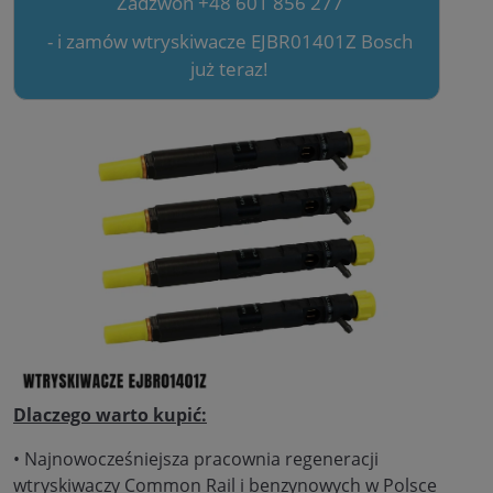
Zadzwoń +48 601 856 277
- i zamów wtryskiwacze EJBR01401Z Bosch
już teraz!
Dlaczego warto kupić:
• Najnowocześniejsza pracownia regeneracji
wtryskiwaczy Common Rail i benzynowych w Polsce