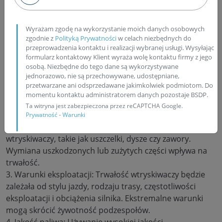
przywrócenia ich funkcjonalności po okresie
użytkowania. Ostateczna trwałość regenerowanych
wtryskiwaczy będzie zależała od kilku kluczowych
Wyrażam zgodę na wykorzystanie moich danych osobowych
elementów:
zgodnie z
Polityką Prywatności
w celach niezbędnych do
przeprowadzenia kontaktu i realizacji wybranej usługi. Wysyłając
1. Jakość regeneracji: Wtryskiwacze muszą być
formularz kontaktowy Klient wyraża wolę kontaktu firmy z jego
osobą. Niezbędne do tego dane są wykorzystywane
regenerowane przez profesjonalny warsztat z
jednorazowo, nie są przechowywane, udostępniane,
wykorzystaniem odpowiednich narzędzi i procedur.
przetwarzane ani odsprzedawane jakimkolwiek podmiotom. Do
Niskiej jakości regeneracja może prowadzić do krótszej
momentu kontaktu administratorem danych pozostaje BSDP.
trwałości.
Ta witryna jest zabezpieczona przez reCAPTCHA Google.
2. Wymienione komponenty: W trakcie regeneracji
Prywatność
-
Warunki
mogą być wymieniane różne komponenty
wtryskiwaczy, takie jak uszczelki, dysze czy zawory.
Wymiana uszkodzonych lub zużytych części wpływa na
trwałość.
3. Warunki eksploatacji: Trwałość wtryskiwaczy będzie
zależała od stylu jazdy, rodzaju trasy, częstotliwości
eksploatacji i obciążenia silnika. Ekstremalne warunki
mogą skrócić żywotność podzespołów.