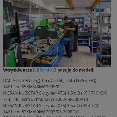
Wtryskiwacze
EJBR01401Z
pasują do modeli:
DACIA LOGAN (LS_) 1.5 dCi (LS0J, LS0Y) (K9K 790)
1461ccm 65KM/48kW 2005/09-
NISSAN KUBISTAR Skrzynia (X76) 1.5 dCi (K9K 710 K9K
714) 1461ccm 57KM/42kW 2003/08-2009/10
NISSAN KUBISTAR Skrzynia (X76) 1.5 dCi (K9K 722)
1461ccm 82KM/60kW 2003/08-2009/10