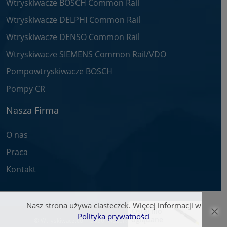
Wtryskiwacze BOSCH Common Rail
Wtryskiwacze DELPHI Common Rail
Wtryskiwacze DENSO Common Rail
Wtryskiwacze SIEMENS Common Rail/VDO
Pompowtryskiwacze BOSCH
Pompy CR
Nasza Firma
O nas
Praca
Kontakt
Nasz strona używa ciasteczek. Więcej informacji w
×
Ostatnio
Polityka prywatności
oglądane
© Wtryskiwacz.com 2026. Wszelkie prawa zastrzeżone.