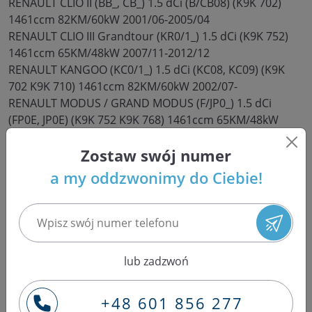
RENAULT CLIO II (BB_, CB_) 1.5 dCi (B/CB08) (K9K 702)
1461ccm 82KM/60kW 2001/06-2005/04
RENAULT CLIO III Grandtour (KR0/1_) 1.5 dCi (K9K 752)
1461ccm 65KM/48kW 2007/11-2012/12
RENAULT KANGOO (KC0/1_) 1.5 dCi (KC08, KC09) (K9K
702 K9K 710) 1461ccm 82KM/60kW 2002/07-
RENAULT MODUS / GRAND MODUS (F/JP0_) 1.5 dCi
(FP0E, JP0E) (K9K 752 K9K 768) 1461ccm 65KM/48kW
2004/12-
RENAULT THALIA I (LB_) 1.5 dCi (K9K 700) 1461ccm
Zostaw swój numer
65KM/48kW 2002/04-
a my oddzwonimy do Ciebie!
Jak długo wytrzymują wtryski
Common Rail po regeneracji?
lub zadzwoń
Trwałość wtryskiwaczy Common Rail po regeneracji
może być zróżnicowana i zależy od wielu czynników.
Regeneracja wtryskiwaczy to proces naprawy i
+48 601 856 277