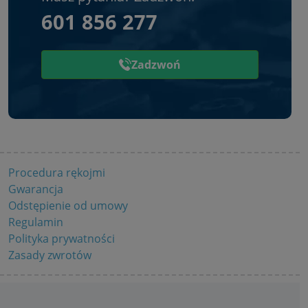
601 856 277
Zadzwoń
Procedura rękojmi
Gwarancja
Odstępienie od umowy
Regulamin
Polityka prywatności
Zasady zwrotów