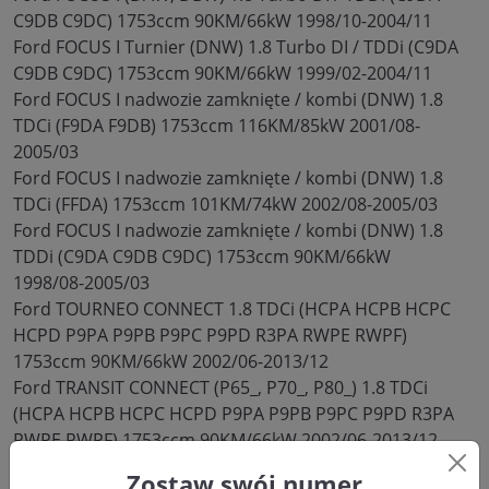
C9DB C9DC) 1753ccm 90KM/66kW 1998/10-2004/11
Ford FOCUS I Turnier (DNW) 1.8 Turbo DI / TDDi (C9DA
C9DB C9DC) 1753ccm 90KM/66kW 1999/02-2004/11
Ford FOCUS I nadwozie zamknięte / kombi (DNW) 1.8
TDCi (F9DA F9DB) 1753ccm 116KM/85kW 2001/08-
2005/03
Ford FOCUS I nadwozie zamknięte / kombi (DNW) 1.8
TDCi (FFDA) 1753ccm 101KM/74kW 2002/08-2005/03
Ford FOCUS I nadwozie zamknięte / kombi (DNW) 1.8
TDDi (C9DA C9DB C9DC) 1753ccm 90KM/66kW
1998/08-2005/03
Ford TOURNEO CONNECT 1.8 TDCi (HCPA HCPB HCPC
HCPD P9PA P9PB P9PC P9PD R3PA RWPE RWPF)
1753ccm 90KM/66kW 2002/06-2013/12
Ford TRANSIT CONNECT (P65_, P70_, P80_) 1.8 TDCi
(HCPA HCPB HCPC HCPD P9PA P9PB P9PC P9PD R3PA
RWPE RWPF) 1753ccm 90KM/66kW 2002/06-2013/12
Zostaw swój numer
Czy istnieją wtryskiwacze, które nie