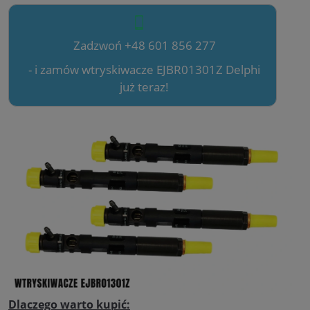
Zadzwoń +48 601 856 277
- i zamów wtryskiwacze EJBR01301Z Delphi
już teraz!
Dlaczego warto kupić: