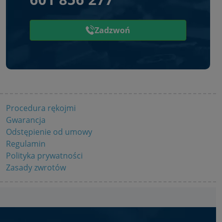
Zadzwoń
Procedura rękojmi
Gwarancja
Odstępienie od umowy
Regulamin
Polityka prywatności
Zasady zwrotów