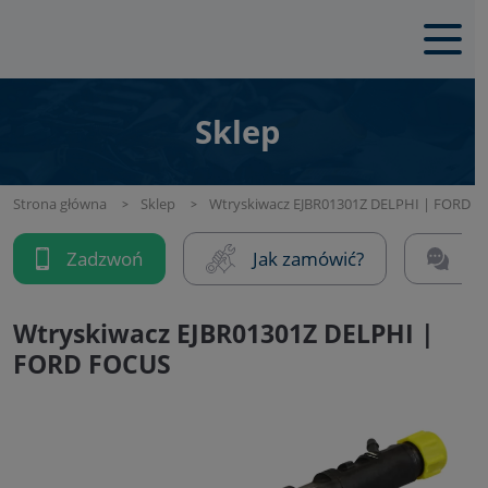
Sklep
Strona główna
Sklep
Wtryskiwacz EJBR01301Z DELPHI | FORD 
Zadzwoń
Jak zamówić?
Na
Wtryskiwacz EJBR01301Z DELPHI |
FORD FOCUS