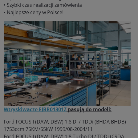
• Szybki czas realizacji zamówienia
• Najlepsze ceny w Polsce!
Wtryskiwacze EJBR01301Z
pasują do modeli:
Ford FOCUS I (DAW, DBW) 1.8 DI / TDDi (BHDA BHDB)
1753ccm 75KM/55kW 1999/08-2004/11
Ford FOCUS I (DAW, DBW) 1.8 Turbo DI / TDDi (C9DA