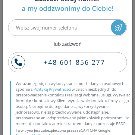
nadają się do regeneracji?
a my oddzwonimy do Ciebie!
Tak, istnieją wtryskiwacze, które nie nadają się do
regeneracji. W niektórych przypadkach, ze względu na
specyficzne uszkodzenia, zużycie lub konstrukcję,
lub zadzwoń
wtryskiwacze mogą być trudne lub niemożliwe do
skutecznej regeneracji. Poniżej wymienimy kilka
+48 601 856 277
przypadków, w których wtryskiwacze mogą się nie
nadawać do regeneracji:
Uszkodzenia mechaniczne: Wtryskiwacze, które
Wyrażam zgodę na wykorzystanie moich danych osobowych
doznały poważnych uszkodzeń mechanicznych, takich
zgodnie z
Polityką Prywatności
w celach niezbędnych do
przeprowadzenia kontaktu i realizacji wybranej usługi. Wysyłając
jak pęknięcia korpusu, łamane końcówki, zgniecione
formularz kontaktowy Klient wyraża wolę kontaktu firmy z jego
lub złamane części, mogą być trudne lub niemożliwe
osobą. Niezbędne do tego dane są wykorzystywane
do naprawy. W takich przypadkach wymagana jest
jednorazowo, nie są przechowywane, udostępniane,
zazwyczaj wymiana całego wtryskiwacza na nowy.
przetwarzane ani odsprzedawane jakimkolwiek podmiotom. Do
momentu kontaktu administratorem danych pozostaje BSDP.
Korozja i rdza: Wtryskiwacze, które uległy korozji lub
Ta witryna jest zabezpieczona przez reCAPTCHA Google.