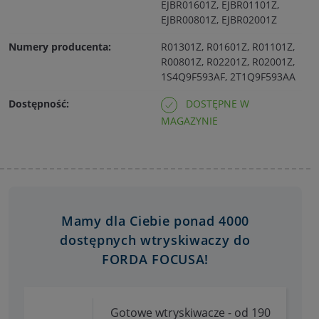
EJBR01601Z, EJBR01101Z,
EJBR00801Z, EJBR02001Z
Numery producenta:
R01301Z, R01601Z, R01101Z,
R00801Z, R02201Z, R02001Z,
1S4Q9F593AF, 2T1Q9F593AA
Dostępność:
DOSTĘPNE W
MAGAZYNIE
Mamy dla Ciebie ponad 4000
dostępnych wtryskiwaczy do
FORDA FOCUSA!
Gotowe wtryskiwacze - od 190