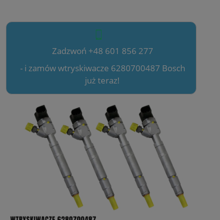
Zadzwoń +48 601 856 277
- i zamów wtryskiwacze 6280700487 Bosch
już teraz!