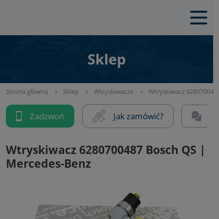
Sklep
Strona główna
Sklep
Wtryskiwacze
Wtryskiwacz 628070048
Zadzwoń
Jak zamówić?
Na
Wtryskiwacz 6280700487 Bosch QS |
Mercedes-Benz