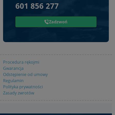
601 856 277
Zadzwoń
Procedura rękojmi
Gwarancja
Odstępienie od umowy
Regulamin
Polityka prywatności
Zasady zwrotów