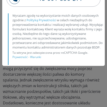
tylko zamontowanie większych wtrysków. W przypadku
silników z wtryskiem benzyny, większe wtryski mogą
Wyrażam zgodę na wykorzystanie moich danych osobowych
zwiększyć ilość dostarczanego paliwa, co może
zgodnie z
Polityką Prywatności
w celach niezbędnych do
prowadzić do wzrostu mocy. Jednak konieczne jest
przeprowadzenia kontaktu i realizacji wybranej usługi. Wysyłając
dostosowanie również innych elementów, takich jak
formularz kontaktowy Klient wyraża wolę kontaktu firmy z jego
osobą. Niezbędne do tego dane są wykorzystywane
układ dolotowy i układ wydechowy, aby zapewnić
jednorazowo, nie są przechowywane, udostępniane,
odpowiednią ilość powietrza potrzebną do spalania
przetwarzane ani odsprzedawane jakimkolwiek podmiotom. Do
większej ilości paliwa. Wymaga to również
momentu kontaktu administratorem danych pozostaje BSDP.
odpowiedniego dostrojenia jednostki sterującej
Ta witryna jest zabezpieczona przez reCAPTCHA Google.
silnikiem (ECU) w celu zoptymalizowania parametrów
Prywatność
-
Warunki
pracy. W przypadku silników Diesla większe wtryski
mogą przyczynić się do zwiększenia mocy poprzez
dostarczenie większej ilości paliwa do komory
spalania. Jednak zwiększenie wtrysku wymaga również
większych zmian w konstrukcji silnika, takich jak
wzmacnianie podzespołów, takich jak tłoki i pierścienie
tłokowe, aby wytrzymać większe obciążenia.
Dodatkowo, konieczne jest dostosowanie układu