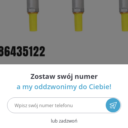
Zostaw swój numer
i wtryskiwaczy Common Rail i benzynowych w Polsce
a my oddzwonimy do Ciebie!
ja najwyższej jakości usług
espołów układu paliwowego
 ilościach i atrakcyjnych cenach
nso, Siemens / VDO
 EPS 708 oraz Bosch DCI 700 potwierdzająca parametry wtrys
lub zadzwoń
etrów