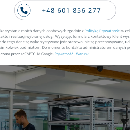
ie naszym kurierem
+48 601 856 277
korzystanie moich danych osobowych zgodnie z
Polityką Prywatności
w cel
ktu i realizacji wybranej usługi. Wysyłając formularz kontaktowy Klient wyr
e do tego dane są wykorzystywane jednorazowo, nie są przechowywane, ud
akimkolwiek podmiotom. Do momentu kontaktu administratorem danych po
pieczona przez reCAPTCHA Google.
Prywatność
-
Warunki