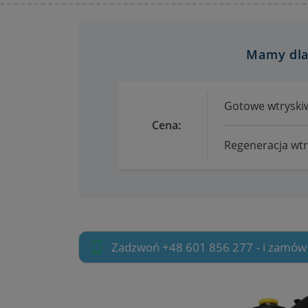
Mamy dla
Gotowe wtryskiw
Cena:
Regeneracja wtry
Zadzwoń +48 601 856 277
- i zamów