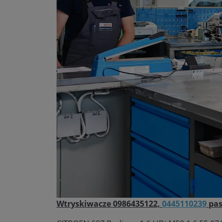
Wtryskiwacze 0986435122,
0445110239
pas