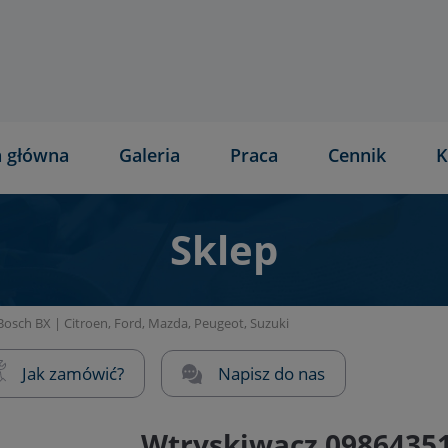
a główna
Galeria
Praca
Cennik
K
Sklep
osch BX | Citroen, Ford, Mazda, Peugeot, Suzuki
Jak zamówić?
Napisz do nas
Wtryskiwacz 09864351