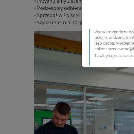
• Przyjmujemy zlecenia wysyłkowe
• Podzespoły odbieramy/wysyłamy codzienn
• Sprzedaż w Polsce i za granicą
• Szybki czas realizacji zamówienia
Wyrażam zgodę na wy
przeprowadzenia konta
jego osobą. Niezbędn
ani odsprzedawane j
Ta witryna jest zabez