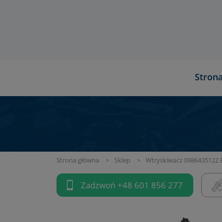
Stron
Strona główna
Sklep
Wtryskiwacz 0986435122 B
Zadzwoń
+48 601 856 277