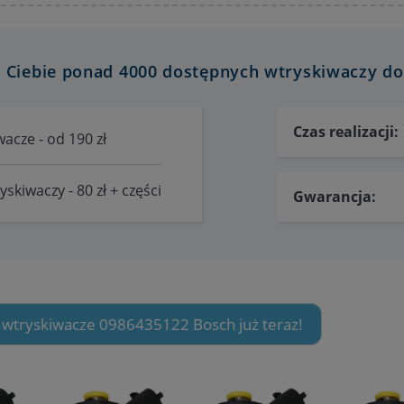
 Ciebie ponad 4000 dostępnych wtryskiwaczy do 
Czas realizacji:
acze - od 190 zł
skiwaczy - 80 zł + części
Gwarancja:
 wtryskiwacze 0986435122 Bosch już teraz!