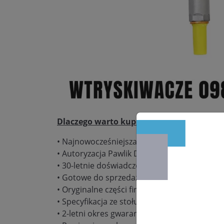
Dlaczego warto kupić:
• Najnowocześniejsza pracownia regeneracj
• Autoryzacja Pawlik Diesel Service – gwaranc
• 30-letnie doświadczenie w naprawie podz
• Gotowe do sprzedaży wtryskiwacze w dużych
• Oryginalne części firmy Bosch, Delphi, De
• Specyfikacja ze stołu probierczego Bosch
• 2-letni okres gwarancyjny bez limitu kilom