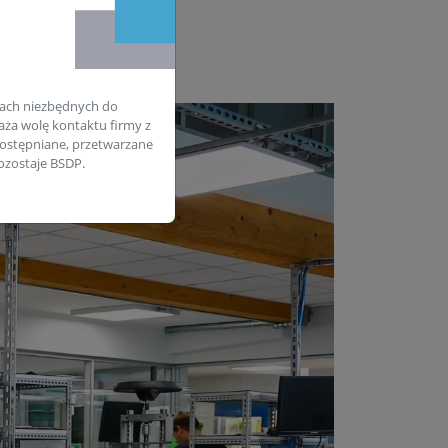
ach niezbędnych do
aża wolę kontaktu firmy z
ostępniane, przetwarzane
zostaje BSDP.