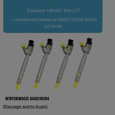
Zadzwoń +48 601 856 277
- i zamów wtryskiwacze 0445110294 Bosch
już teraz!
Dlaczego warto kupić: