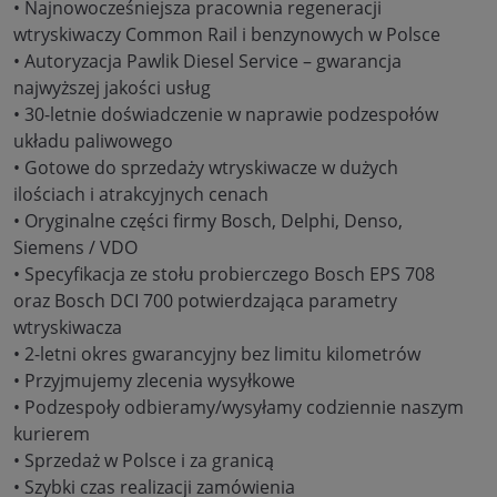
• Najnowocześniejsza pracownia regeneracji
wtryskiwaczy Common Rail i benzynowych w Polsce
• Autoryzacja Pawlik Diesel Service – gwarancja
najwyższej jakości usług
• 30-letnie doświadczenie w naprawie podzespołów
układu paliwowego
• Gotowe do sprzedaży wtryskiwacze w dużych
ilościach i atrakcyjnych cenach
• Oryginalne części firmy Bosch, Delphi, Denso,
Siemens / VDO
• Specyfikacja ze stołu probierczego Bosch EPS 708
oraz Bosch DCI 700 potwierdzająca parametry
wtryskiwacza
• 2-letni okres gwarancyjny bez limitu kilometrów
• Przyjmujemy zlecenia wysyłkowe
• Podzespoły odbieramy/wysyłamy codziennie naszym
kurierem
• Sprzedaż w Polsce i za granicą
• Szybki czas realizacji zamówienia