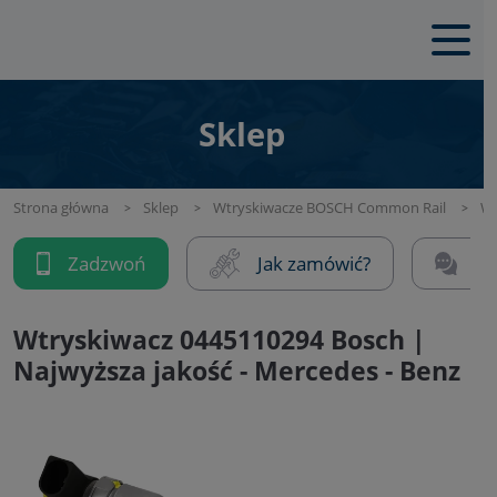
Sklep
Strona główna
Sklep
Wtryskiwacze BOSCH Common Rail
Wt
Zadzwoń
Jak zamówić?
Na
Wtryskiwacz 0445110294 Bosch |
Najwyższa jakość - Mercedes - Benz