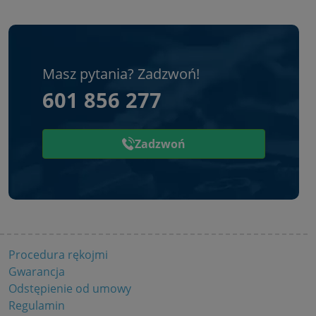
Masz pytania? Zadzwoń!
601 856 277
Zadzwoń
Procedura rękojmi
Gwarancja
Odstępienie od umowy
Regulamin