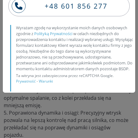
paliwo jest przechowywane pod bardzo wysokim
+48 601 856 277
ciśnieniem (często powyżej 1000 barów). To pozwala
na lepsze rozpryskiwanie paliwa, równomierne
rozłożenie wtryskiwanego paliwa w komorze spalania
Wyrażam zgodę na wykorzystanie moich danych osobowych
oraz bardziej efektywne spalanie.
zgodnie z
Polityką Prywatności
w celach niezbędnych do
3. Lepsza kontrola spalania: Precyzyjne sterowanie
przeprowadzenia kontaktu i realizacji wybranej usługi. Wysyłając
formularz kontaktowy Klient wyraża wolę kontaktu firmy z jego
wtryskiem paliwa pozwala na lepszą kontrolę procesu
osobą. Niezbędne do tego dane są wykorzystywane
spalania, co z kolei przekłada się na poprawę
jednorazowo, nie są przechowywane, udostępniane,
efektywności, wydajności oraz redukcję emisji spalin.
przetwarzane ani odsprzedawane jakimkolwiek podmiotom. Do
4. Redukcja emisji: Wtrysk Common Rail pomaga w
momentu kontaktu administratorem danych pozostaje BSDP.
redukcji emisji zanieczyszczeń, takich jak tlenki azotu
Ta witryna jest zabezpieczona przez reCAPTCHA Google.
Prywatność
-
Warunki
(NOx) i cząstki stałe. Lepsza kontrola spalania i
możliwość wtrysku w kilku etapach pozwala na bardziej
optymalne spalanie, co z kolei przekłada się na
mniejszą emisję.
5. Poprawiona dynamika i osiągi: Precyzyjny wtrysk
pozwala na lepszą kontrolę nad pracą silnika, co może
przekładać się na poprawę dynamiki i osiągów
pojazdu.