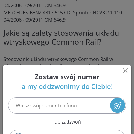
04/2006 - 09/2011 OM 646.9
MERCEDES-BENZ 4317 515 CDI Sprinter NCV3 2.1 110
04/2006 - 09/2011 OM 646.9
Jakie są zalety stosowania układu
wtryskowego Common Rail?
Stosowanie układu wtryskowego Common Rail w
silnikach ma wiele zalet, dlatego ta technologia jest
szeroko stosowana w nowoczesnych silnikach Diesla.
Zostaw swój numer
Oto główne zalety układu Common Rail:
a my oddzwonimy do Ciebie!
1. Precyzyjny wtrysk: Układ Common Rail umożliwia
bardzo precyzyjny wtrysk paliwa do komór spalania.
To pozwala na dokładne dostarczenie określonej ilości
paliwa w odpowiednim momencie, co przekłada się na
efektywność spalania, wydajność i redukcję emisji.
lub zadzwoń
2. Wysokie ciśnienie wtrysku: W układzie Common Rail