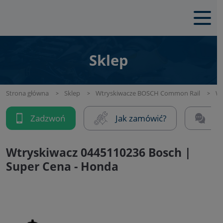
Sklep
Strona główna
Sklep
Wtryskiwacze BOSCH Common Rail
Wt
Zadzwoń
Jak zamówić?
Na
Wtryskiwacz 0445110236 Bosch |
Super Cena - Honda