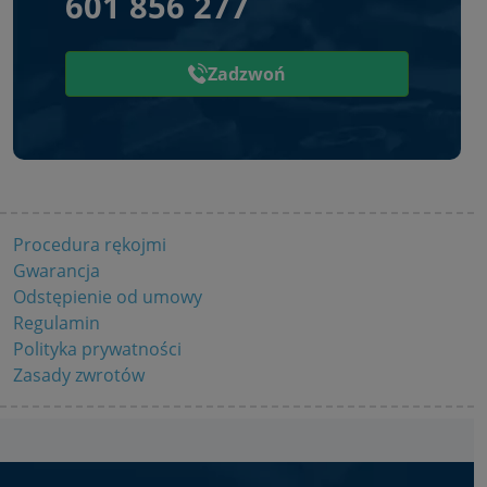
601 856 277
Zadzwoń
Procedura rękojmi
Gwarancja
Odstępienie od umowy
Regulamin
Polityka prywatności
Zasady zwrotów