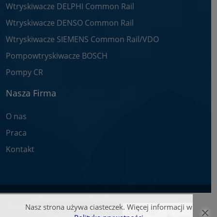
Wtryskiwacze DELPHI Common Rail
Wtryskiwacze DENSO Common Rail
Wtryskiwacze SIEMENS Common Rail/VDO
Pompowtryskiwacze BOSCH
Pompy CR
Nasza Firma
O nas
Praca
Kontakt
© Wtryskiwacz.com 2026. Wszelkie prawa zastrzeżone.
Nasz strona używa ciasteczek. Więcej informacji w
×
Zawarte na stronie teksty oraz zdjęcia są własnością firmy Bosch Service -
Ostatnio
Pawlik i zostały objęte prawami autorskimi.