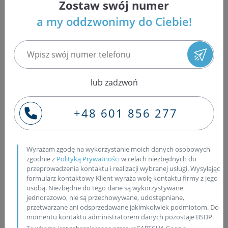
Zostaw swój numer
n22a2
a my oddzwonimy do Ciebie!
Honda civic 2.2 ctdi hatch fk/fn 2.2 103 09/2005 -
12/2011 n22a2
Honda fr-v 2.2 ctdi be 2.2 103 07/2005 - 06/2009 n22a1
Honda accord 2.2 ctdi cl/cn/cm 2.2 103 01/2004 -
06/2008 n22a1
lub zadzwoń
Honda accord 2.2 ctdi tour cl/cn/cm 2.2 103 01/2004 -
08/2008 n22a1
+48 601 856 277
Regeneracja wtryskiwaczy -
oszczędnośc i skuteczność
Wyrażam zgodę na wykorzystanie moich danych osobowych
zgodnie z
Polityką Prywatności
w celach niezbędnych do
Czy wiesz, że regeneracja wtryskiwaczy może przynieść
przeprowadzenia kontaktu i realizacji wybranej usługi. Wysyłając
nie tylko oszczędności, ale również zwiększyć
formularz kontaktowy Klient wyraża wolę kontaktu firmy z jego
wydajność Twojego silnika? To prawda! Jest to zabieg,
osobą. Niezbędne do tego dane są wykorzystywane
jednorazowo, nie są przechowywane, udostępniane,
który pozwala na odzyskanie pełnej funkcjonalności i
przetwarzane ani odsprzedawane jakimkolwiek podmiotom. Do
optymalnej wydajności tych kluczowych elementów
momentu kontaktu administratorem danych pozostaje BSDP.
układu paliwowego.