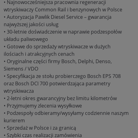
• Najnowocześniejsza pracownia regeneracji
wtryskiwaczy Common Rail i benzynowych w Polsce
• Autoryzacja Pawlik Diesel Service – gwarancja
najwyższej jakości usług
• 30-letnie doświadczenie w naprawie podzespołów
układu paliwowego
• Gotowe do sprzedaży wtryskiwacze w dużych
ilościach i atrakcyjnych cenach
• Oryginalne części firmy Bosch, Delphi, Denso,
Siemens / VDO
• Specyfikacja ze stołu probierczego Bosch EPS 708
oraz Bosch DCI 700 potwierdzająca parametry
wtryskiwacza
• 2-letni okres gwarancyjny bez limitu kilometrów
• Przyjmujemy zlecenia wysyłkowe
• Podzespoły odbieramy/wysyłamy codziennie naszym
kurierem
• Sprzedaż w Polsce i za granicą
• Szybki czas realizacji zamówienia