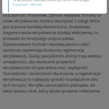
Ta witryna jest zabezpieczona przez reCAPTCHA Google.
Dlaczego warto zainwestować w regenerację
Prywatność
-
Warunki
wtryskiwaczy? Po pierwsze, przynosi to znaczące
oszczędności finansowe. Zamiast wydawać fortunę na
nowe wtryskiwacze, możesz skorzystać z usługi, która
jest znacznie bardziej ekonomiczna. Dodatkowo
zregenerowane wtryskiwacze działają efektywniej, co
prowadzi do mniejszego zużycia paliwa.
Zaawansowane techniki i wysokiej jakości części
zamienne zapewniają skuteczną regenerację
wtryskiwaczy. Zaufaj specjalistom, którzy mają wiedzę i
umiejętności, aby skutecznie przywrócić
wtryskiwaczom ich pierwotną moc i wydajność.
Oszczędność i skuteczność idą w parze, a regeneracja
wtryskiwaczy to najlepszy sposób na połączenie obu
tych korzyści. Nie tylko zaoszczędzisz pieniądze, ale
także zyskasz silnik, który działa sprawnie i efektywnie.