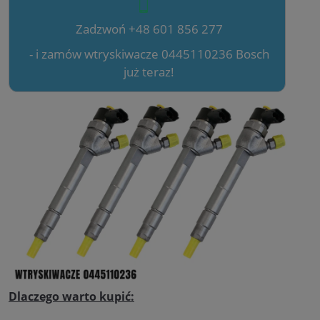
Zadzwoń +48 601 856 277
- i zamów wtryskiwacze 0445110236 Bosch
już teraz!
Dlaczego warto kupić: