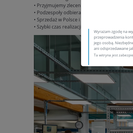
• Przyjmujemy zlecenia wysyłkowe
• Podzespoły odbieramy/wysyłamy codzienn
• Sprzedaż w Polsce i za granicą
• Szybki czas realizacji zamówienia
Wyrażam zgodę na wy
przeprowadzenia konta
jego osobą. Niezbędn
ani odsprzedawane j
Ta witryna jest zabez