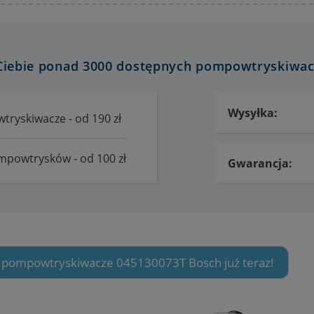
iebie ponad 3000 dostępnych pompowtryskiwac
Wysyłka:
ryskiwacze - od 190 zł
mpowtrysków - od 100 zł
Gwarancja:
w pompowtryskiwacze 045130073T Bosch już teraz!