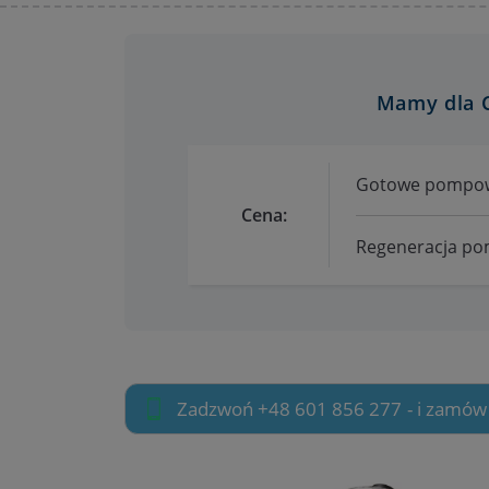
Mamy dla C
Gotowe pompowt
Cena:
Regeneracja po
Zadzwoń +48 601 856 277
- i zamó