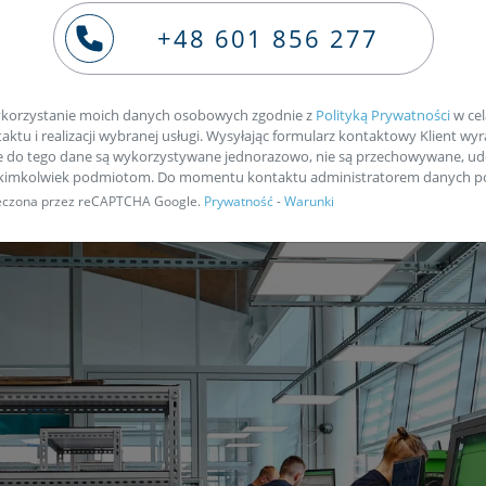
+48 601 856 277
ie naszym kurierem
korzystanie moich danych osobowych zgodnie z
Polityką Prywatności
w cel
ktu i realizacji wybranej usługi. Wysyłając formularz kontaktowy Klient wyr
e do tego dane są wykorzystywane jednorazowo, nie są przechowywane, ud
akimkolwiek podmiotom. Do momentu kontaktu administratorem danych po
pieczona przez reCAPTCHA Google.
Prywatność
-
Warunki