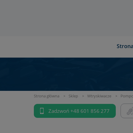
Stron
Strona główna
Sklep
Wtryskiwacze
Pompow
Zadzwoń
+48 601 856 277