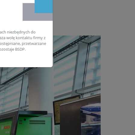
ach niezbędnych do
aża wolę kontaktu firmy z
ostępniane, przetwarzane
zostaje BSDP.