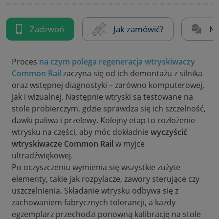
Zadzwoń
Jak zamówić?
Na
Proces
na czym polega regeneracja wtryskiwaczy
Common Rail
zaczyna się od ich demontażu z silnika
oraz wstępnej diagnostyki – zarówno komputerowej,
jak i wizualnej. Następnie wtryski są testowane na
stole probierczym, gdzie sprawdza się ich szczelność,
dawki paliwa i przelewy. Kolejny etap to rozłożenie
wtrysku na części, aby móc dokładnie
wyczyścić
wtryskiwacze Common Rail
w myjce
ultradźwiękowej.
Po oczyszczeniu wymienia się wszystkie zużyte
elementy, takie jak rozpylacze, zawory sterujące czy
uszczelnienia. Składanie wtrysku odbywa się z
zachowaniem fabrycznych tolerancji, a każdy
egzemplarz przechodzi ponowną kalibrację na stole