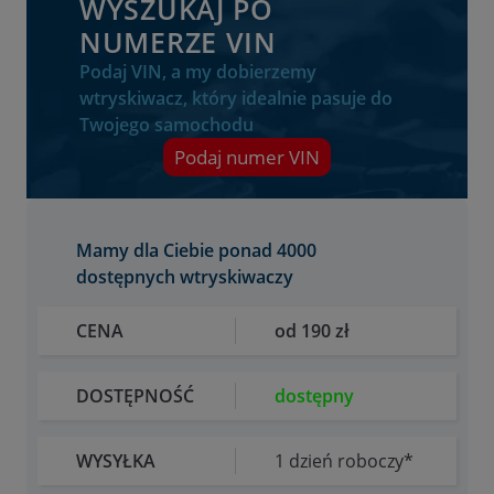
WYSZUKAJ PO
NUMERZE VIN
Podaj VIN, a my dobierzemy
wtryskiwacz, który idealnie pasuje do
Twojego samochodu
Podaj numer VIN
Mamy dla Ciebie ponad 4000
dostępnych wtryskiwaczy
CENA
od 190 zł
DOSTĘPNOŚĆ
dostępny
WYSYŁKA
1 dzień roboczy*