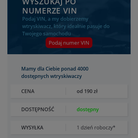
WYSZUKAJ PO
NUMERZE VIN
Podaj VIN, a my dobierzemy
wtryskiwacz, który idealnie pasuje do
Twojego samochodu
Podaj numer VIN
Mamy dla Ciebie ponad 4000
dostępnych wtryskiwaczy
CENA
od 190 zł
DOSTĘPNOŚĆ
dostępny
WYSYŁKA
1 dzień roboczy*