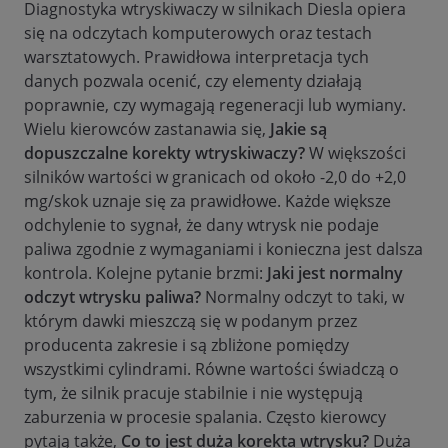
Diagnostyka wtryskiwaczy w silnikach Diesla opiera
się na odczytach komputerowych oraz testach
warsztatowych. Prawidłowa interpretacja tych
danych pozwala ocenić, czy elementy działają
poprawnie, czy wymagają regeneracji lub wymiany.
Wielu kierowców zastanawia się,
Jakie są
dopuszczalne korekty wtryskiwaczy?
W większości
silników wartości w granicach od około -2,0 do +2,0
mg/skok uznaje się za prawidłowe. Każde większe
odchylenie to sygnał, że dany wtrysk nie podaje
paliwa zgodnie z wymaganiami i konieczna jest dalsza
kontrola. Kolejne pytanie brzmi:
Jaki jest normalny
odczyt wtrysku paliwa?
Normalny odczyt to taki, w
którym dawki mieszczą się w podanym przez
producenta zakresie i są zbliżone pomiędzy
wszystkimi cylindrami. Równe wartości świadczą o
tym, że silnik pracuje stabilnie i nie występują
zaburzenia w procesie spalania. Często kierowcy
pytają także,
Co to jest duża korekta wtrysku?
Duża