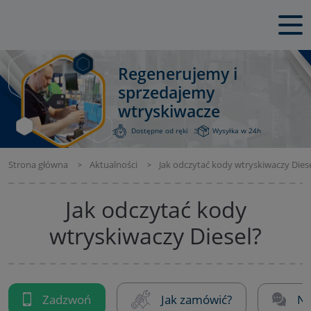
Regenerujemy i
sprzedajemy
wtryskiwacze
Dostępne od ręki
Wysyłka w 24h
Strona główna
Aktualności
Jak odczytać kody wtryskiwaczy Dies
Jak odczytać kody
wtryskiwaczy Diesel?
Zadzwoń
Jak zamówić?
Na