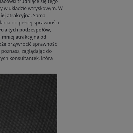
lacówki trudniące się tego
zły w układzie wtryskowym.
W
ej atrakcyjna.
Sama
ilania do pełnej sprawności.
ycia tych podzespołów,
y mniej atrakcyjna od
oże przywrócić sprawność
 poznasz, zaglądając do
zych konsultantek, która