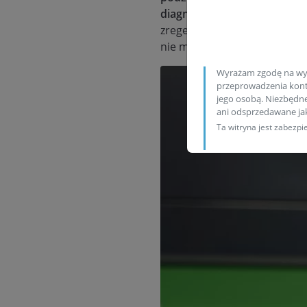
diagnostycznej.
Uszkodzone 
zregenerowanymi podzespołam
nie mógłby w pełni sprawnie 
Wyrażam zgodę na wy
przeprowadzenia konta
jego osobą. Niezbędn
ani odsprzedawane j
Ta witryna jest zabez