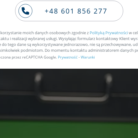
elementy wtryskowe, po usunięciu muszą zostać zastąpio
+48 601 856 277
i, ponieważ pełnią one funkcję, jaką jest wtrysk paliwa do
działać.
korzystanie moich danych osobowych zgodnie z
Polityką Prywatności
w cel
ktu i realizacji wybranej usługi. Wysyłając formularz kontaktowy Klient wyr
e do tego dane są wykorzystywane jednorazowo, nie są przechowywane, ud
akimkolwiek podmiotom. Do momentu kontaktu administratorem danych po
pieczona przez reCAPTCHA Google.
Prywatność
-
Warunki