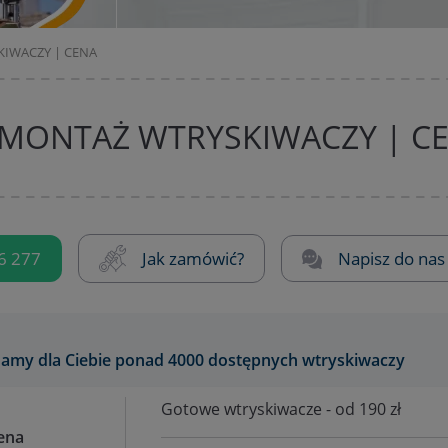
IWACZY | CENA
MONTAŻ WTRYSKIWACZY | C
6 277
Jak zamówić?
Napisz do nas
amy dla Ciebie ponad 4000 dostępnych wtryskiwaczy
Gotowe wtryskiwacze - od 190 zł
ena