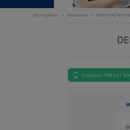
Strona główna
Aktualności
DEMONTAŻ WTRYSK
DE
Zadzwoń
+48 601 85
M
C