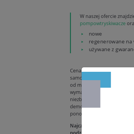
W naszej ofercie znajdz
pompowtryskiwacze
or
nowe
regenerowane na
używane z gwaran
Cena demontażu wtryskiwacz
samochodowym oraz czasu, ja
od modelu samochodu i typu 
wymaga dodatkowego czasu i
niezbędnych narzędzi oraz 
demontażu. Na przykład, moż
ponownym zamontowaniu wt
Najczęściej demontaż wtrys
podzespołów, a ceny tych z