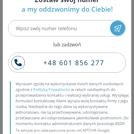
cofanie się paliwa do zbiornika z powodu
a my oddzwonimy do Ciebie!
uszkodzonego zaworu zwrotnego lub nieszczelności
w układzie. Skutkuje to trudnym rozruchem i
koniecznością długiego kręcenia rozrusznikiem.
Warto znać
jakie są objawy nieszczelnego układu
paliwowego
. Należą do nich nierówna praca silnika,
lub zadzwoń
gaśnięcie na wolnych obrotach, spadek mocy,
dymienie oraz charakterystyczne bulgotanie paliwa w
+48 601 856 277
przewodach. W przypadku zapowietrzenia układu
paliwowego kluczowa jest szybka diagnostyka –
kontrola przewodów, uszczelek, filtra i wtryskiwaczy
pozwala usunąć problem i zapobiec poważniejszym
Wyrażam zgodę na wykorzystanie moich danych osobowych
zgodnie z
Polityką Prywatności
w celach niezbędnych do
awariom.
przeprowadzenia kontaktu i realizacji wybranej usługi. Wysyłając
formularz kontaktowy Klient wyraża wolę kontaktu firmy z jego
Jakie są objawy awarii
osobą. Niezbędne do tego dane są wykorzystywane
jednorazowo, nie są przechowywane, udostępniane,
wtryskiwaczy Common Rail?
przetwarzane ani odsprzedawane jakimkolwiek podmiotom. Do
momentu kontaktu administratorem danych pozostaje BSDP.
Ta witryna jest zabezpieczona przez reCAPTCHA Google.