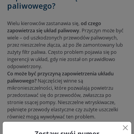
paliwowego?
Wielu kierowców zastanawia się,
od czego
zapowietrza się układ paliwowy
. Przyczyn może być
wiele – od uszkodzonych przewodów paliwowych,
przez nieszczelne złącza, aż po źle zamontowany lub
zużyty filtr paliwa. Często problem pojawia się po
ingerencji w układ, gdy nie został on prawidłowo
odpowietrzony.
Co może być przyczyną zapowietrzenia układu
paliwowego?
Najczęściej winne są
mikronieszczelności, które pozwalają powietrzu
przedostawać się do przewodów, zwłaszcza po
stronie ssącej pompy. Nieszczelne wtryskiwacze,
pęknięte przewody elastyczne czy zużyte uszczelki
również mogą wywoływać ten problem.
Niektórzy kierowcy pytają,
od czego zapowietrza się
auto
po dłuższym postoju. Często powodem jest
Zostaw swój numer