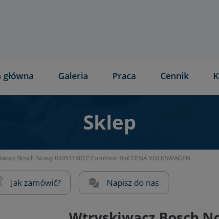
a główna
Galeria
Praca
Cennik
K
Sklep
kiwacz Bosch Nowy 0445118012 Common Rail CENA VOLKSWAGEN
Jak zamówić?
Napisz do nas
Wtryskiwacz Bosch N