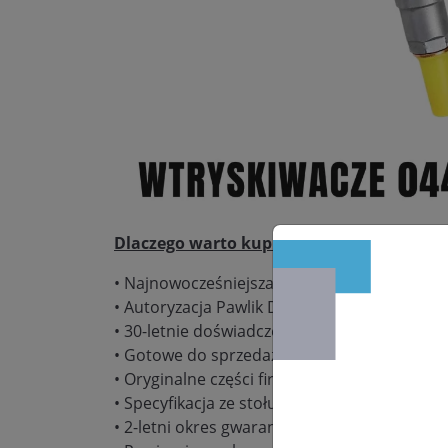
Dlaczego warto kupić:
• Najnowocześniejsza pracownia regeneracj
• Autoryzacja Pawlik Diesel Service – gwaranc
• 30-letnie doświadczenie w naprawie podz
• Gotowe do sprzedaży wtryskiwacze w dużych
• Oryginalne części firmy Bosch, Delphi, De
• Specyfikacja ze stołu probierczego Bosch
• 2-letni okres gwarancyjny bez limitu kilom