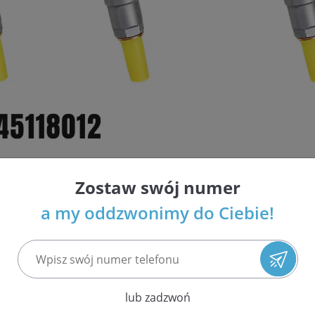
Zostaw swój numer
i wtryskiwaczy Common Rail i benzynowych w Polsce
a my oddzwonimy do Ciebie!
ja najwyższej jakości usług
espołów układu paliwowego
 ilościach i atrakcyjnych cenach
nso, Siemens / VDO
 EPS 708 oraz Bosch DCI 700 potwierdzająca parametry wtrys
lub zadzwoń
etrów