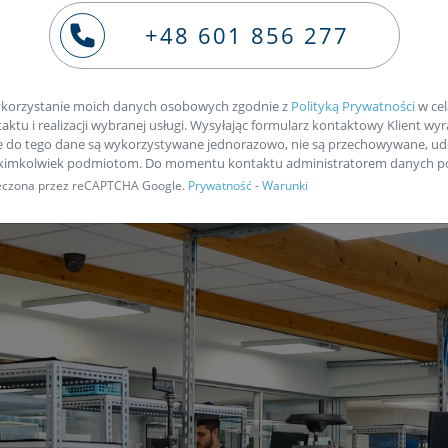
ie naszym kurierem
+48 601 856 277
korzystanie moich danych osobowych zgodnie z
Polityką Prywatności
w cel
ktu i realizacji wybranej usługi. Wysyłając formularz kontaktowy Klient wyr
e do tego dane są wykorzystywane jednorazowo, nie są przechowywane, ud
akimkolwiek podmiotom. Do momentu kontaktu administratorem danych po
pieczona przez reCAPTCHA Google.
Prywatność
-
Warunki