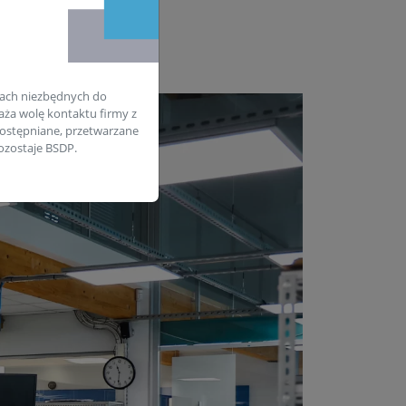
ach niezbędnych do
aża wolę kontaktu firmy z
ostępniane, przetwarzane
zostaje BSDP.