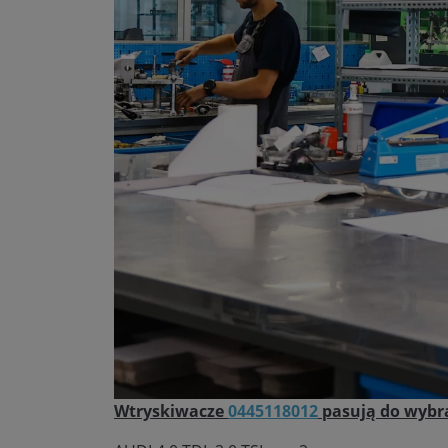
Wtryskiwacze
0445118012
pasują do wybr