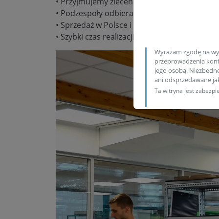
• Przyjmujemy zlecenia wysyłkowe
• Podzespoły odbieramy/wysyłamy codzienn
• Sprzedaż w Polsce i za granicą
• Szybki czas realizacji zamówienia
Wyrażam zgodę na wy
przeprowadzenia konta
jego osobą. Niezbędn
ani odsprzedawane j
Ta witryna jest zabez