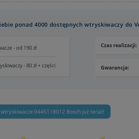
iebie ponad 4000 dostępnych wtryskiwaczy do V
Czas realizacji:
acze - od 190 zł
skiwaczy - 80 zł + części
Gwarancja:
 wtryskiwacze 0445118012 Bosch już teraz!