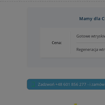
Mamy dla C
Gotowe wtryskiw
Cena:
Regeneracja wtry
Zadzwoń +48 601 856 277
- i zamów