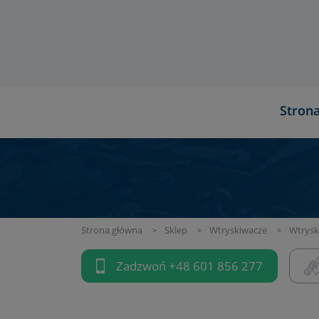
Stron
Strona główna
Sklep
Wtryskiwacze
Wtrys
Zadzwoń
+48 601 856 277