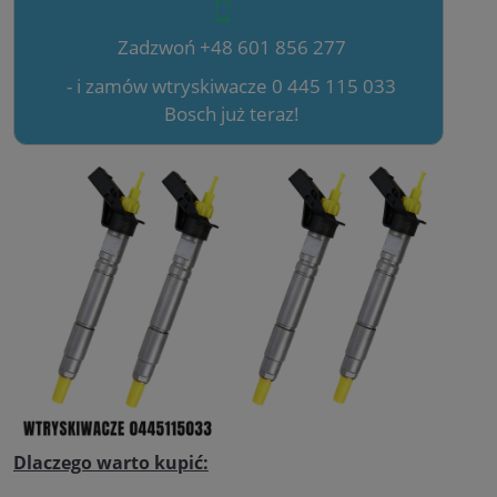
Zadzwoń +48 601 856 277
- i zamów wtryskiwacze 0 445 115 033
Bosch już teraz!
Dlaczego warto kupić: