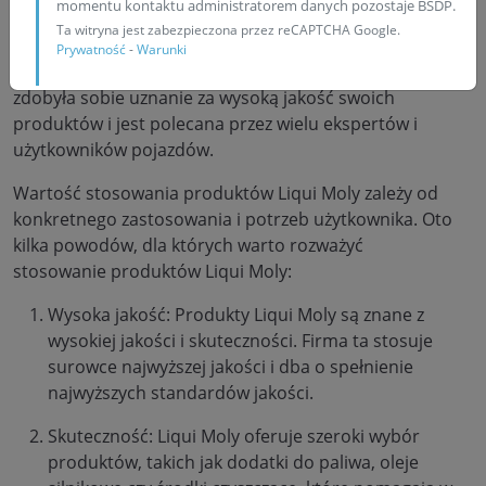
momentu kontaktu administratorem danych pozostaje BSDP.
Liqui Moly to znana i ceniona marka produkująca
Ta witryna jest zabezpieczona przez reCAPTCHA Google.
różnego rodzaju oleje, dodatki do paliwa, środki
Prywatność
-
Warunki
czyszczące i inne produkty motoryzacyjne. Firma ta
zdobyła sobie uznanie za wysoką jakość swoich
produktów i jest polecana przez wielu ekspertów i
użytkowników pojazdów.
Wartość stosowania produktów Liqui Moly zależy od
konkretnego zastosowania i potrzeb użytkownika. Oto
kilka powodów, dla których warto rozważyć
stosowanie produktów Liqui Moly:
Wysoka jakość: Produkty Liqui Moly są znane z
wysokiej jakości i skuteczności. Firma ta stosuje
surowce najwyższej jakości i dba o spełnienie
najwyższych standardów jakości.
Skuteczność: Liqui Moly oferuje szeroki wybór
produktów, takich jak dodatki do paliwa, oleje