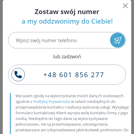
MERCEDES-BENZ 415 CDI Sprinter NCV3 2.1 110
04/2006 - 09/2011 OM 646.9...
Zostaw swój numer
MERCEDES-BENZ 509 CDI Sprinter NCV3 2.1 65 04/2006
a my oddzwonimy do Ciebie!
- 12/2009 OM 646.984 D 22LA
MERCEDES-BENZ 511 CDI Sprinter NCV3 2.1 80 04/2006
- 09/2011 OM 646.985 D 22LA
MERCEDES-BENZ 515 CDI Sprinter NCV3 2.1 110
04/2006 - 09/2011 OM 646.9...
lub zadzwoń
MERCEDES-BENZ Viano CDI 2.0 639 2.1 85 11/2006 -
08/2010 OM 646.98...
MERCEDES-BENZ Viano CDI 2.2 639 2.1 110 09/2003 -
+48 601 856 277
12/2010 OM 646.98...
MERCEDES-BENZ Vito 109 CDI 639 2.1 70 11/2006 -
07/2010 OM 646.980
Wyrażam zgodę na wykorzystanie moich danych osobowych
MERCEDES-BENZ Vito 111 CDI 639 2.1 85 11/2006 -
zgodnie z
Polityką Prywatności
w celach niezbędnych do
przeprowadzenia kontaktu i realizacji wybranej usługi. Wysyłając
07/2010 OM 646.98..
formularz kontaktowy Klient wyraża wolę kontaktu firmy z jego
osobą. Niezbędne do tego dane są wykorzystywane
Czy warto stosować Liqui Moly?
jednorazowo, nie są przechowywane, udostępniane,
przetwarzane ani odsprzedawane jakimkolwiek podmiotom. Do