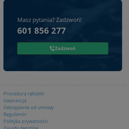
Masz pytania? Zadzwoń!
601 856 277
Zadzwoń
Procedura rękojmi
Gwarancja
Odstępienie od umowy
Regulamin
Polityka prywatności
Zasady zwrotów