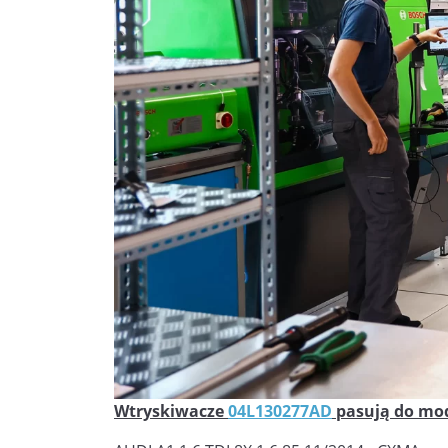
Wtryskiwacze
04L130277AD
pasują do mod