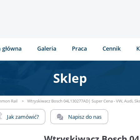
a główna
Galeria
Praca
Cennik
K
Sklep
mon Rail
Wtryskiwacz Bosch 04L130277AD| Super Cena - VW, Audi, Sk
Jak zamówić?
Napisz do nas
Wtryskiwacz Bosch 0