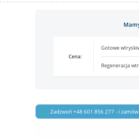
Mamy
Gotowe wtryskiw
Cena:
Regeneracja wtry
Zadzwoń +48 601 856 277
- i zamów