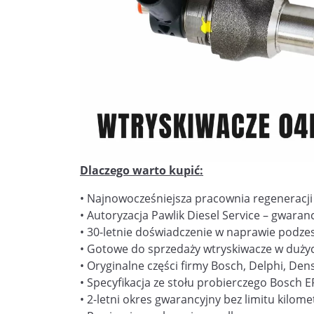
Dlaczego warto kupić:
• Najnowocześniejsza pracownia regeneracj
• Autoryzacja Pawlik Diesel Service – gwaranc
• 30-letnie doświadczenie w naprawie podz
• Gotowe do sprzedaży wtryskiwacze w dużych
• Oryginalne części firmy Bosch, Delphi, De
• Specyfikacja ze stołu probierczego Bosch
• 2-letni okres gwarancyjny bez limitu kilom