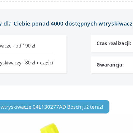
 dla Ciebie ponad 4000 dostępnych wtryskiwacz
Czas realizacji:
acze - od 190 zł
skiwaczy - 80 zł + części
Gwarancja:
 wtryskiwacze 04L130277AD Bosch już teraz!