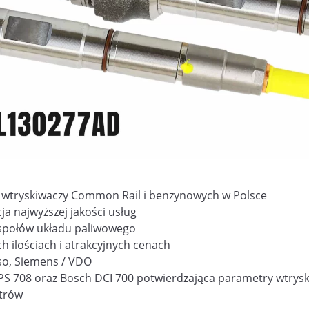
i wtryskiwaczy Common Rail i benzynowych w Polsce
ja najwyższej jakości usług
espołów układu paliwowego
 ilościach i atrakcyjnych cenach
nso, Siemens / VDO
 EPS 708 oraz Bosch DCI 700 potwierdzająca parametry wtrys
etrów