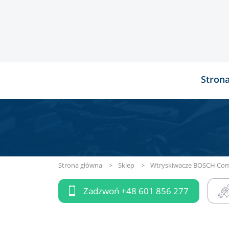
Stron
Strona główna
Sklep
Wtryskiwacze BOSCH Com
Zadzwoń
+48 601 856 277