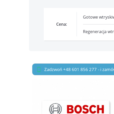
Gotowe wtryskiw
Cena:
Regeneracja wtry
Zadzwoń +48 601 856 277
- i zamó