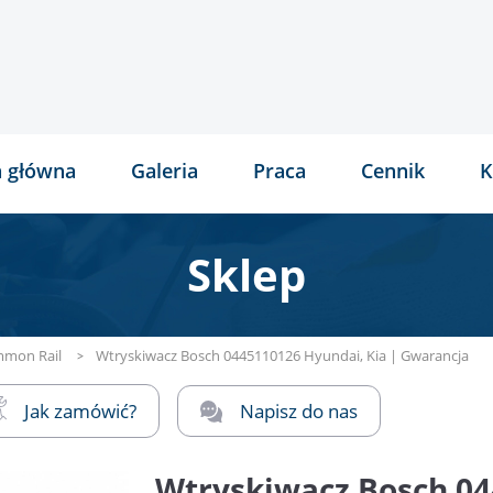
a główna
Galeria
Praca
Cennik
K
Sklep
mon Rail
Wtryskiwacz Bosch 0445110126 Hyundai, Kia | Gwarancja
Jak zamówić?
Napisz do nas
Wtryskiwacz Bosch 04