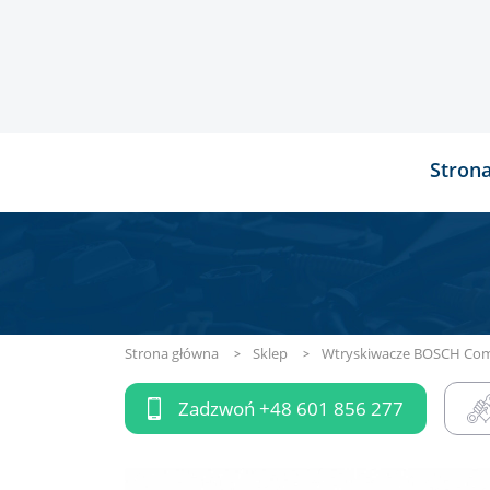
Stron
Strona główna
Sklep
Wtryskiwacze BOSCH Com
Zadzwoń
+48 601 856 277