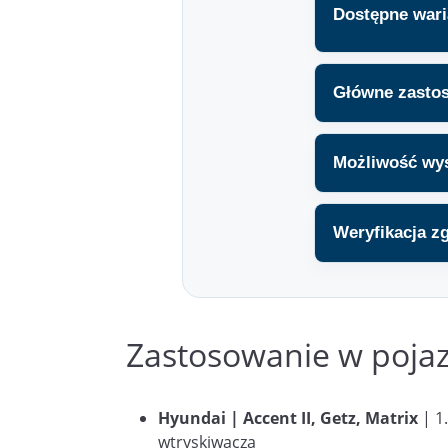
Dostępne wari
Główne zasto
Możliwość wys
Weryfikacja z
Zastosowanie w poja
Hyundai | Accent II, Getz, Matrix
| 1
wtryskiwacza