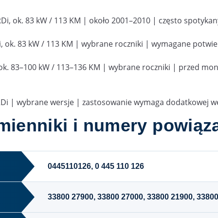
RDi, ok. 83 kW / 113 KM | około 2001–2010 | często spotykan
i, ok. 83 kW / 113 KM | wybrane roczniki | wymagane potwie
 ok. 83–100 kW / 113–136 KM | wybrane roczniki | przed m
RDi | wybrane wersje | zastosowanie wymaga dodatkowej we
mienniki i numery powiąz
0445110126
, 0 445 110 126
33800 27900, 33800 27000, 33800 21900, 338