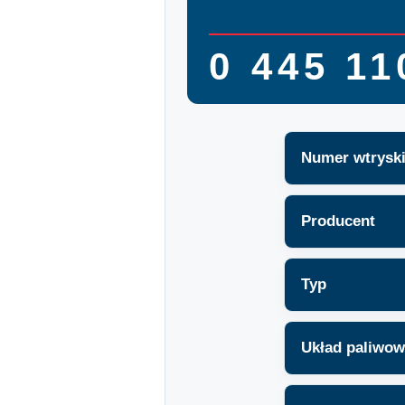
0 445 11
Numer wtrysk
Producent
Typ
Układ paliwo