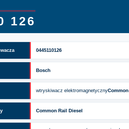
0 126
iwacza
0445110126
Bosch
wtryskiwacz elektromagnetyczny
Common 
wy
Common Rail Diesel