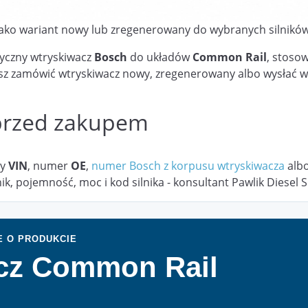
ko wariant nowy lub zregenerowany do wybranych silników 
yczny wtryskiwacz
Bosch
do układów
Common Rail
, stoso
esz zamówić wtryskiwacz nowy, zregenerowany albo wysłać w
przed zakupem
zy
VIN
, numer
OE
,
numer Bosch z korpusu wtryskiwacza
albo
, pojemność, moc i kod silnika - konsultant Pawlik Diesel 
E O PRODUKCIE
cz Common Rail