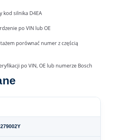
y kod silnika D4EA
rdzenie po VIN lub OE
ontażem porównać numer z częścią
ryfikacji po VIN, OE lub numerze Bosch
ane
00279002Y