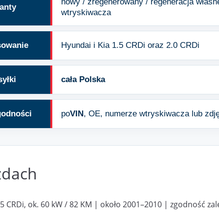
nowy / zregenerowany / regeneracja własn
anty
wtryskiwacza
sowanie
Hyundai i Kia 1.5 CRDi oraz 2.0 CRDi
yłki
cała Polska
godności
po
VIN
, OE, numerze wtryskiwacza lub zdj
zdach
.5 CRDi, ok. 60 kW / 82 KM | około 2001–2010 | zgodność za