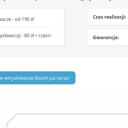
Czas realizacji:
acze - od 190 zł
skiwaczy - 80 zł + części
Gwarancja:
w wtryskiwacze Bosch już teraz!