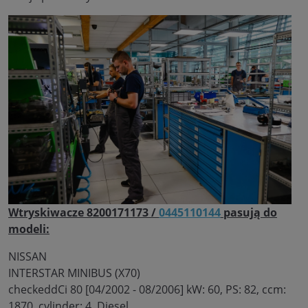
Wtryskiwacze 8200171173 /
0445110144
pasują do
modeli:
NISSAN
INTERSTAR MINIBUS (X70)
checkeddCi 80 [04/2002 - 08/2006] kW: 60, PS: 82, ccm:
1870, cylinder: 4, Diesel