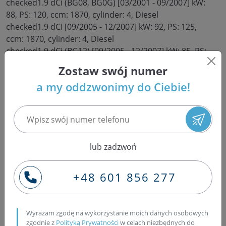
checked1.9 dCi (BG08, BG0G) [03/2001 - 09/2007] kW:
88, PS: 120, ccm: 1870, cylinder: 4, Diesel
checked1.9 dCi [09/2005 - 12/2007] kW: 92, PS: 125,
ccm: 1870, cylinder: 4, Diesel
checked1.9 dCi (BG12) [09/2005 - 12/2007] kW: 85, PS:
116, ccm: 1870, cylinder: 4, Diesel
Zostaw swój numer
MASTER MK 2 MINIBUS (JD/ND)
a my oddzwonimy do Ciebie!
checked1.9 dCi 80 [11/2001 - ...] kW: 60, PS: 82, ccm:
1870, cylinder: 4, Diesel
MASTER MK 2 VAN (FD)
checked1.9 dCi 80 [11/2001 - ...] kW: 60, PS: 82, ccm:
1870, cylinder: 4, Diesel
lub zadzwoń
TRAFIC MK 3 FLATBED (EL)
checked1.9 dCi 80 (EL0B) [03/2001 - 10/2006] kW: 60,
PS: 82, ccm: 1870, cylinder: 4, Diesel
+48 601 856 277
checked1.9 dCi 100 (EL0C) [03/2001 - 10/2006] kW: 74,
PS: 101, ccm: 1870, cylinder: 4, Diesel
TRAFIC MK 3 MINIBUS (JL)
Wyrażam zgodę na wykorzystanie moich danych osobowych
checked1.9 dCI 80 (JL0B) [03/2001 - 10/2006] kW: 60, PS:
zgodnie z
Polityką Prywatności
w celach niezbędnych do