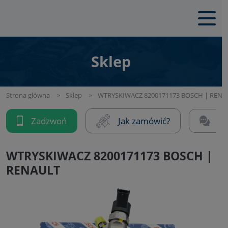
Sklep
Strona główna
Sklep
WTRYSKIWACZ 8200171173 BOSCH | RENA
Zadzwoń
Jak zamówić?
Na
WTRYSKIWACZ 8200171173 BOSCH |
RENAULT