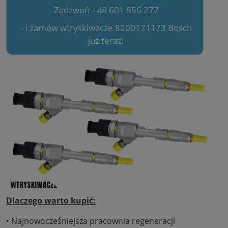
Zadzwoń +48 601 856 277
- i zamów wtryskiwacze 8200171173 Bosch
już teraz!
Dlaczego warto kupić:
• Najnowocześniejsza pracownia regeneracji