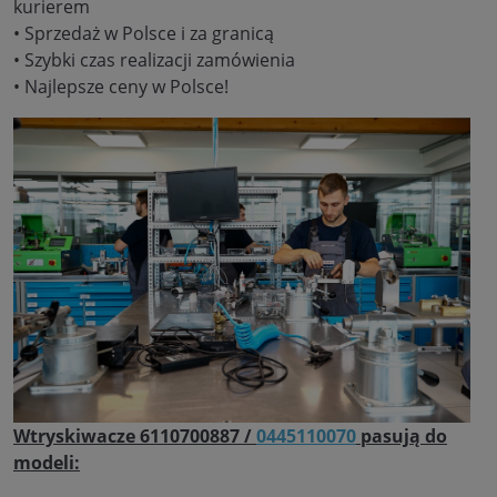
kurierem
• Sprzedaż w Polsce i za granicą
• Szybki czas realizacji zamówienia
• Najlepsze ceny w Polsce!
Wtryskiwacze 6110700887 /
0445110070
pasują do
modeli: