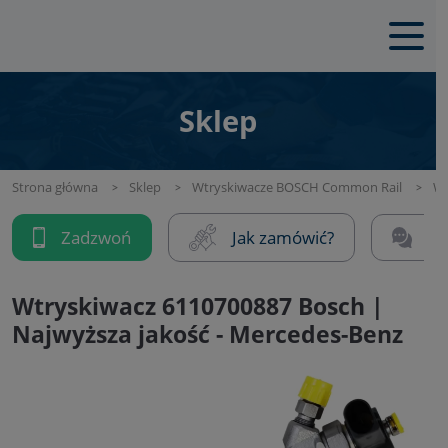
Sklep
Strona główna
Sklep
Wtryskiwacze BOSCH Common Rail
Wt
Zadzwoń
Jak zamówić?
Na
Wtryskiwacz 6110700887 Bosch |
Najwyższa jakość - Mercedes-Benz