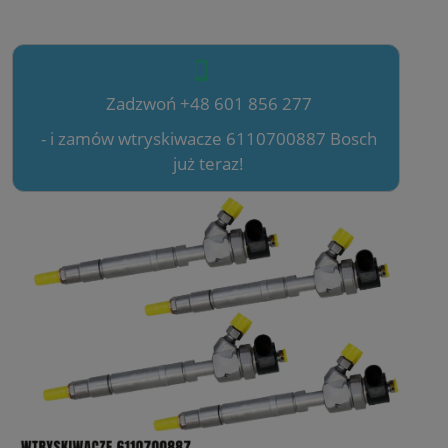
Zadzwoń +48 601 856 277
- i zamów wtryskiwacze 6110700887 Bosch
już teraz!