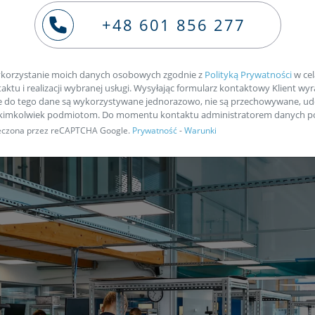
ie naszym kurierem
+48 601 856 277
korzystanie moich danych osobowych zgodnie z
Polityką Prywatności
w cel
ktu i realizacji wybranej usługi. Wysyłając formularz kontaktowy Klient wyr
e do tego dane są wykorzystywane jednorazowo, nie są przechowywane, ud
akimkolwiek podmiotom. Do momentu kontaktu administratorem danych po
pieczona przez reCAPTCHA Google.
Prywatność
-
Warunki