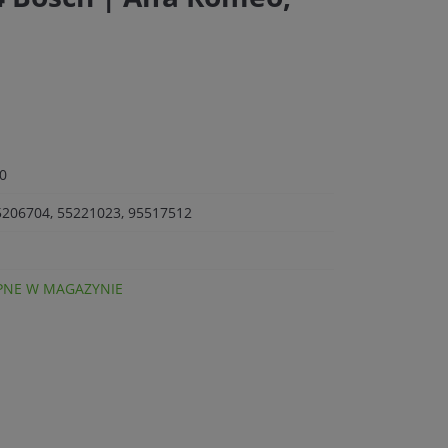
0
5206704, 55221023, 95517512
NE W MAGAZYNIE