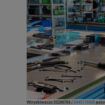
Wtryskiwacze 55206704 /
0445110300
pasuj