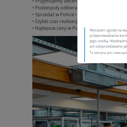
• Przyjmujemy zlecenia wysyłkowe
• Podzespoły odbieramy/wysyłamy codzienn
• Sprzedaż w Polsce i za granicą
• Szybki czas realizacji zamówienia
• Najlepsze ceny w Polsce!
Wyrażam zgodę na wy
przeprowadzenia konta
jego osobą. Niezbędn
ani odsprzedawane j
Ta witryna jest zabez