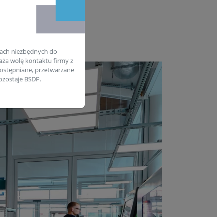
ach niezbędnych do
aża wolę kontaktu firmy z
ostępniane, przetwarzane
zostaje BSDP.