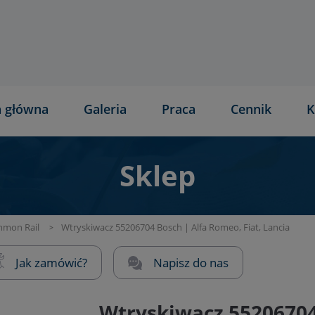
a główna
Galeria
Praca
Cennik
K
Sklep
mon Rail
Wtryskiwacz 55206704 Bosch | Alfa Romeo, Fiat, Lancia
Jak zamówić?
Napisz do nas
Wtryskiwacz 55206704