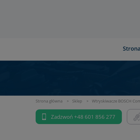
Stron
Strona główna
Sklep
Wtryskiwacze BOSCH Com
Zadzwoń
+48 601 856 277