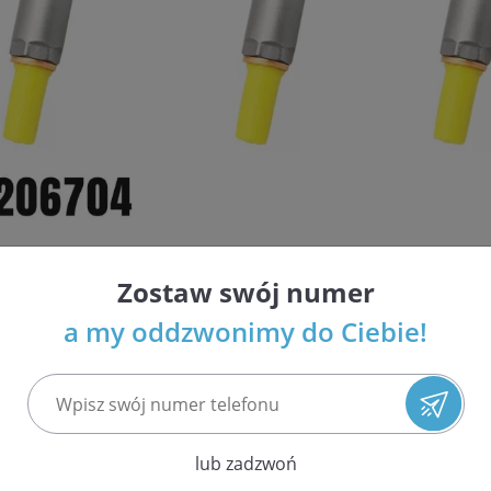
Zostaw swój numer
i wtryskiwaczy Common Rail i benzynowych w Polsce
a my oddzwonimy do Ciebie!
ja najwyższej jakości usług
espołów układu paliwowego
 ilościach i atrakcyjnych cenach
nso, Siemens / VDO
 EPS 708 oraz Bosch DCI 700 potwierdzająca parametry wtrys
lub zadzwoń
etrów