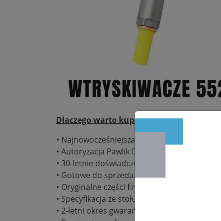
Dlaczego warto kupić:
• Najnowocześniejsza pracownia regeneracj
• Autoryzacja Pawlik Diesel Service – gwaranc
• 30-letnie doświadczenie w naprawie podz
• Gotowe do sprzedaży wtryskiwacze w dużych
• Oryginalne części firmy Bosch, Delphi, De
• Specyfikacja ze stołu probierczego Bosch
• 2-letni okres gwarancyjny bez limitu kilom