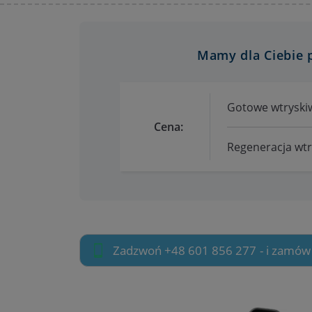
Mamy dla Ciebie 
Gotowe wtryskiw
Cena:
Regeneracja wtry
Zadzwoń +48 601 856 277
- i zamów