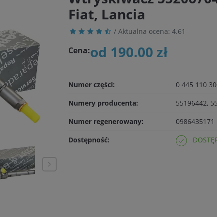
Fiat, Lancia
/ Aktualna ocena:
4.61
od 190.00 zł
Cena:
Numer części:
0 445 110 30
Numery producenta:
55196442, 5
Numer regenerowany:
0986435171
Dostępność:
DOSTĘP