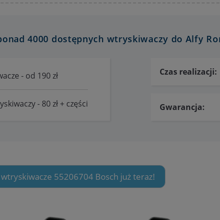
ponad 4000 dostępnych wtryskiwaczy do Alfy Rome
Czas realizacji:
acze - od 190 zł
skiwaczy - 80 zł + części
Gwarancja:
 wtryskiwacze 55206704 Bosch już teraz!