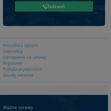
Zadzwoń
Procedura rękojmi
Gwarancja
Odstępienie od umowy
Regulamin
Polityka prywatności
Zasady zwrotów
Ważne sprawy