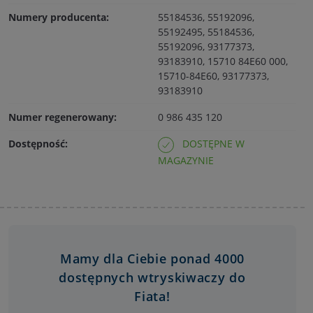
Numery producenta:
55184536, 55192096,
55192495, 55184536,
55192096, 93177373,
93183910, 15710 84E60 000,
15710-84E60, 93177373,
93183910
Numer regenerowany:
0 986 435 120
Dostępność:
DOSTĘPNE W
MAGAZYNIE
Mamy dla Ciebie ponad 4000
dostępnych wtryskiwaczy do
Fiata!