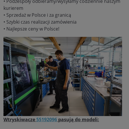
• Podzespoły odbieramy/wysyłamy codziennie naszym
kurierem
• Sprzedaż w Polsce i za granicą
• Szybki czas realizacji zamówienia
• Najlepsze ceny w Polsce!
Wtryskiwacze
55192096
pasują do modeli: