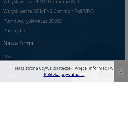
Wtryskiwacze DENSO Common Rail
Wtryskiwacze SIEMENS Common Rail/VDO
Pompowtryskiwacze BOSCH
Pompy CR
Nasza Firma
O nas
Praca
Nasz strona używa ciasteczek. Więcej informacji w
×
Ostatnio
Polityka prywatności
Kontakt
oglądane
© Wtryskiwacz.com 2026. Wszelkie prawa zastrzeżone.
Zawarte na stronie teksty oraz zdjęcia są własnością firmy Bosch Service -
Pawlik i zostały objęte prawami autorskimi.