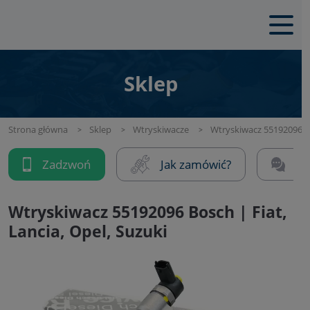
Sklep
Strona główna
Sklep
Wtryskiwacze
Wtryskiwacz 55192096 Bos
Zadzwoń
Jak zamówić?
Na
Wtryskiwacz 55192096 Bosch | Fiat,
Lancia, Opel, Suzuki