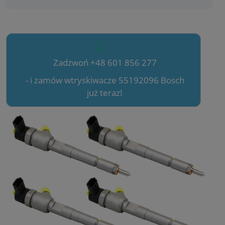
Zadzwoń +48 601 856 277
- i zamów wtryskiwacze 55192096 Bosch
już teraz!