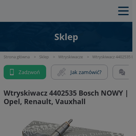
Sklep
Strona główna
Sklep
Wtryskiwacze
Wtryskiwacz 4402535 Bo
Zadzwoń
Jak zamówić?
Na
Wtryskiwacz 4402535 Bosch NOWY |
Opel, Renault, Vauxhall