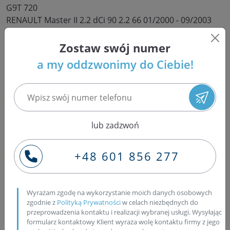
G9T 720
RENAULT Master II 2.2 dCi 90 2.2 66 01/2000 - 09/2003
G9T 720
RENAULT Master II 2.2 dCi 90 2.2 66 06/2000 - 09/2003
Zostaw swój numer
G9T 720
a my oddzwonimy do Ciebie!
VAUXHALL Movano 2.2 DTI A 2.2 66 01/2001 - 10/2005
G9T-720
Po czym poznać że leją wtryski
4402535?
lub zadzwoń
Podejrzenie, że wtryskiwacze leją (czyli przeciekają)
+48 601 856 277
paliwo, może być związane z różnymi objawami
występującymi w samochodzie. Oto kilka wskazówek,
które mogą pomóc zidentyfikować, czy wtryskiwacze
Wyrażam zgodę na wykorzystanie moich danych osobowych
leją:
zgodnie z
Polityką Prywatności
w celach niezbędnych do
1. Wyczuwalny zapach paliwa: Jeśli podczas jazdy
przeprowadzenia kontaktu i realizacji wybranej usługi. Wysyłając
formularz kontaktowy Klient wyraża wolę kontaktu firmy z jego
wyczuwasz intensywny zapach paliwa wewnątrz