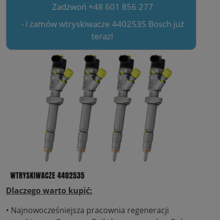
Zadzwoń +48 601 856 277
- i zamów wtryskiwacze 4402535 Bosch już
teraz!
Dlaczego warto kupić:
• Najnowocześniejsza pracownia regeneracji