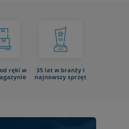
od ręki w
35 lat w branży i
agazynie
najnowszy sprzęt