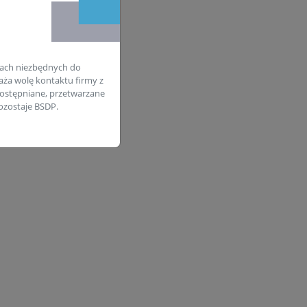
ach niezbędnych do
aża wolę kontaktu firmy z
ostępniane, przetwarzane
zostaje BSDP.