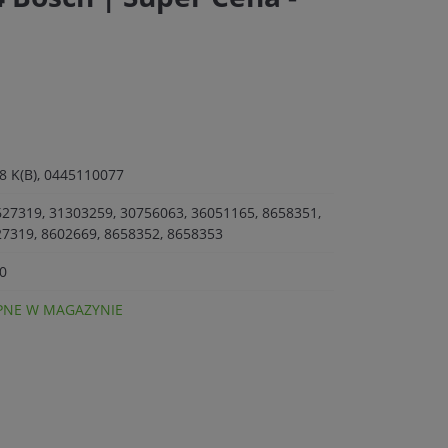
8 K(B), 0445110077
627319, 31303259, 30756063, 36051165, 8658351,
27319, 8602669, 8658352, 8658353
0
NE W MAGAZYNIE