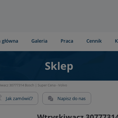
a główna
Galeria
Praca
Cennik
K
Sklep
iwacz 30777314 Bosch | Super Cena - Volvo
Jak zamówić?
Napisz do nas
Wtryskiwacz 30777314