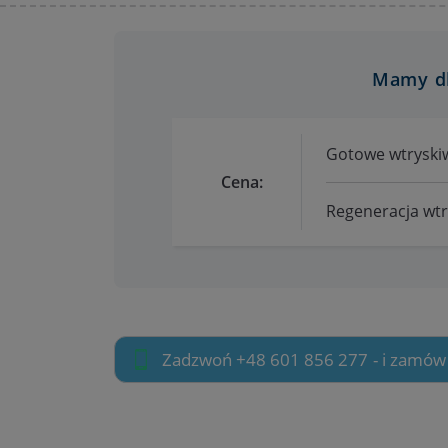
Mamy dl
Gotowe wtryskiw
Cena:
Regeneracja wtry
Zadzwoń +48 601 856 277
- i zamów