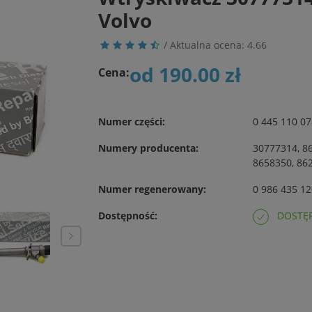
Volvo
/ Aktualna ocena:
4.66
od 190.00 zł
Cena:
Numer części:
0 445 110 07
Numery producenta:
30777314, 8
8658350, 86
Numer regenerowany:
0 986 435 12
Dostępność:
DOSTĘP