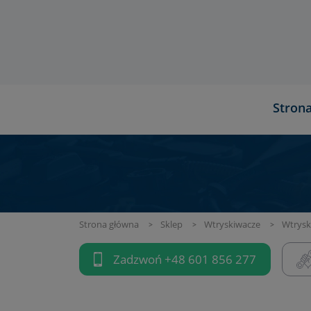
Stron
Strona główna
Sklep
Wtryskiwacze
Wtrysk
Zadzwoń
+48 601 856 277