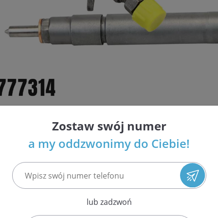
Zostaw swój numer
i wtryskiwaczy Common Rail i benzynowych w Polsce
a my oddzwonimy do Ciebie!
ja najwyższej jakości usług
espołów układu paliwowego
 ilościach i atrakcyjnych cenach
nso, Siemens / VDO
 EPS 708 oraz Bosch DCI 700 potwierdzająca parametry wtrys
lub zadzwoń
etrów