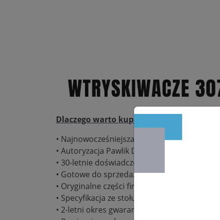
Dlaczego warto kupić:
• Najnowocześniejsza pracownia regeneracj
• Autoryzacja Pawlik Diesel Service – gwaranc
• 30-letnie doświadczenie w naprawie podz
• Gotowe do sprzedaży wtryskiwacze w dużych
• Oryginalne części firmy Bosch, Delphi, De
• Specyfikacja ze stołu probierczego Bosch
• 2-letni okres gwarancyjny bez limitu kilom