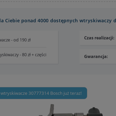
a Ciebie ponad 4000 dostępnych wtryskiwaczy d
Czas realizacji:
acze - od 190 zł
skiwaczy - 80 zł + części
Gwarancja:
 wtryskiwacze 30777314 Bosch już teraz!