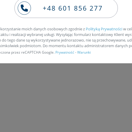
+48 601 856 277
ie naszym kurierem
korzystanie moich danych osobowych zgodnie z
Polityką Prywatności
w cel
ktu i realizacji wybranej usługi. Wysyłając formularz kontaktowy Klient wyr
e do tego dane są wykorzystywane jednorazowo, nie są przechowywane, ud
akimkolwiek podmiotom. Do momentu kontaktu administratorem danych po
pieczona przez reCAPTCHA Google.
Prywatność
-
Warunki