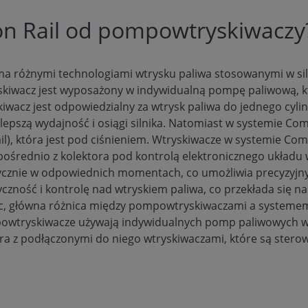
n Rail od pompowtryskiwaczy
a różnymi technologiami wtrysku paliwa stosowanymi w si
skiwacz jest wyposażony w indywidualną pompę paliwową, kt
acz jest odpowiedzialny za wtrysk paliwa do jednego cylin
 lepszą wydajność i osiągi silnika. Natomiast w systemie Co
il), która jest pod ciśnieniem. Wtryskiwacze w systemie Co
ośrednio z kolektora pod kontrolą elektronicznego układu
ycznie w odpowiednich momentach, co umożliwia precyzyjny 
ność i kontrolę nad wtryskiem paliwa, co przekłada się na
wując, główna różnica między pompowtryskiwaczami a system
ompowtryskiwacze używają indywidualnych pomp paliwowych 
ra z podłączonymi do niego wtryskiwaczami, które są sterow