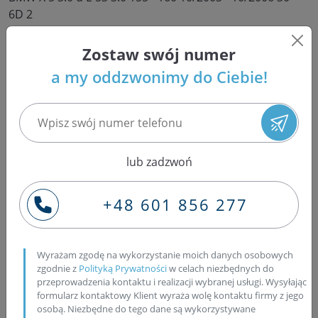
6D 2
Po co czyścić wtryskiwacze?
Zostaw swój numer
a my oddzwonimy do Ciebie!
Czyszczenie wtryskiwaczy jest ważnym elementem
dbania o sprawność silnika i efektywne spalanie paliwa
w samochodzie. Wtryskiwacze to komponenty
odpowiedzialne za dostarczanie paliwa do cylindrów
silnika w postaci precyzyjnych strumieni. Ich czystość
lub zadzwoń
ma istotny wpływ na efektywność, osiągi i zużycie
paliwa. Oto kilka powodów, dla których warto
+48 601 856 277
regularnie czyścić wtryskiwacze:
Poprawa spalania paliwa:
Brudne wtryskiwacze
mogą powodować nierównomierne rozpylenie
Wyrażam zgodę na wykorzystanie moich danych osobowych
paliwa, co prowadzi do nieefektywnego spalania.
zgodnie z
Polityką Prywatności
w celach niezbędnych do
przeprowadzenia kontaktu i realizacji wybranej usługi. Wysyłając
Czyszczenie wtryskiwaczy zapewnia równomierne
formularz kontaktowy Klient wyraża wolę kontaktu firmy z jego
dostarczanie paliwa do cylindrów, co poprawia
osobą. Niezbędne do tego dane są wykorzystywane