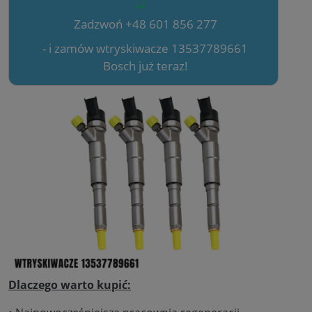
Zadzwoń +48 601 856 277
- i zamów wtryskiwacze 13537789661
Bosch już teraz!
Dlaczego warto kupić: