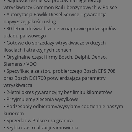
• Najnowocześniejsza pracownia regeneracji
wtryskiwaczy Common Rail i benzynowych w Polsce
• Autoryzacja Pawlik Diesel Service – gwarancja
najwyższej jakości usług
• 30-letnie doświadczenie w naprawie podzespołów
układu paliwowego
• Gotowe do sprzedaży wtryskiwacze w dużych
ilościach i atrakcyjnych cenach
• Oryginalne części firmy Bosch, Delphi, Denso,
Siemens / VDO
• Specyfikacja ze stołu probierczego Bosch EPS 708
oraz Bosch DCI 700 potwierdzająca parametry
wtryskiwacza
• 2-letni okres gwarancyjny bez limitu kilometrów
• Przyjmujemy zlecenia wysyłkowe
• Podzespoły odbieramy/wysyłamy codziennie naszym
kurierem
• Sprzedaż w Polsce i za granicą
• Szybki czas realizacji zamówienia