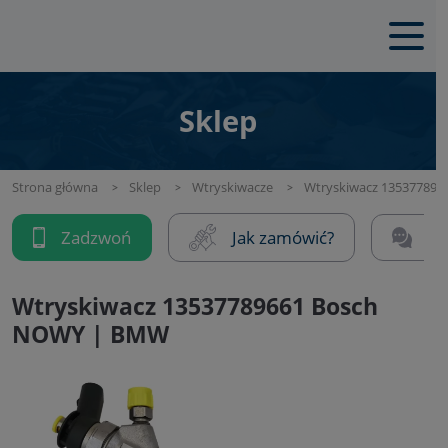
Sklep
Strona główna
Sklep
Wtryskiwacze
Wtryskiwacz 13537789
Zadzwoń
Jak zamówić?
Na
Wtryskiwacz 13537789661 Bosch
NOWY | BMW