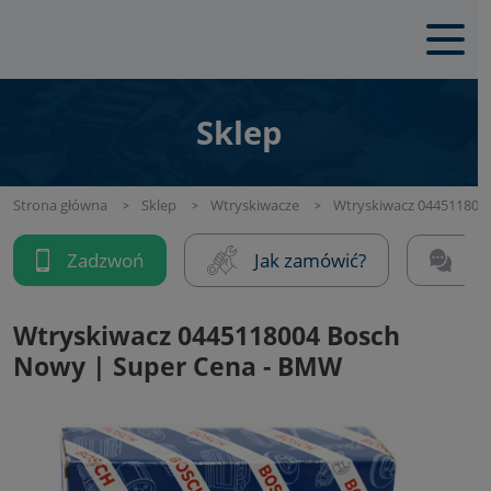
Sklep
Strona główna
Sklep
Wtryskiwacze
Wtryskiwacz 044511800
Zadzwoń
Jak zamówić?
Na
Wtryskiwacz 0445118004 Bosch
Nowy | Super Cena - BMW