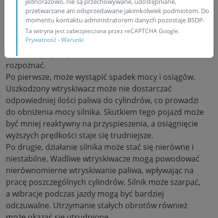
jednorazowo, nie są przechowywane, udostępniane,
Gdy w silniku znajduje się uszkodzony wtryskiwacz,
przetwarzane ani odsprzedawane jakimkolwiek podmiotom. Do
może to wpływać na wydajność całego pojazdu w
momentu kontaktu administratorem danych pozostaje BSDP.
różnorodny sposób. Praca silnika staje się mniej
Ta witryna jest zabezpieczona przez reCAPTCHA Google.
Prywatność
-
Warunki
sprawną i może objawiać się kilkoma
charakterystycznymi oznakami, które warto
rozpoznać.
Po pierwsze, może wystąpić spadek mocy i osiągów.
Uszkodzony wtryskiwacz może nie dostarczać
odpowiedniej ilości paliwa do cylindrów, co prowadzi
do obniżenia mocy silnika. Skutkiem tego pojazd może
być mniej reaktywny na przyspieszenia, a osiągnięcie
wyższych prędkości staje się trudniejsze.
Po drugie, działanie silnika może stać się nierówne i
niestabilne. Wadliwe wtryskiwacze mogą powodować
nierównomierne wtryskiwanie paliwa, wpływając na
pracę poszczególnych cylindrów. Silnik może szarpać,
a wibracje podczas jazdy mogą być bardziej
odczuwalne. Utrzymanie stałych obrotów również
może okazać się utrudnione.