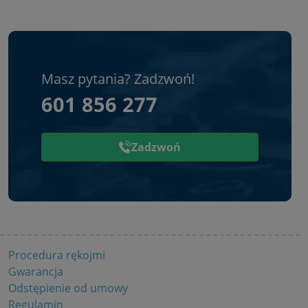
Masz pytania? Zadzwoń!
601 856 277
Zadzwoń
Procedura rękojmi
Gwarancja
Odstępienie od umowy
Regulamin