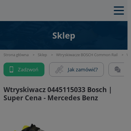
Sklep
Strona główna
Sklep
Wtryskiwacze BOSCH Common Rail
Wt
Zadzwoń
Jak zamówić?
Na
Wtryskiwacz 0445115033 Bosch |
Super Cena - Mercedes Benz