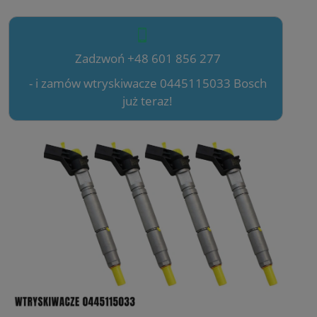
Zadzwoń +48 601 856 277
- i zamów wtryskiwacze 0445115033 Bosch
już teraz!