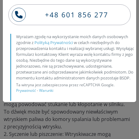
0 445 115 033
0445115 033
+48 601 856 277
0445115
033
Wyrażam zgodę na wykorzystanie moich danych osobowych
Jakie dźwięki wydaje uszkodzony
zgodnie z
Polityką Prywatności
w celach niezbędnych do
wtryskiwacz?
przeprowadzenia kontaktu i realizacji wybranej usługi. Wysyłając
formularz kontaktowy Klient wyraża wolę kontaktu firmy z jego
osobą. Niezbędne do tego dane są wykorzystywane
jednorazowo, nie są przechowywane, udostępniane,
Uszkodzone wtryskiwacze w silniku diesla mogą
przetwarzane ani odsprzedawane jakimkolwiek podmiotom. Do
generować różne dźwięki, które mogą być sygnałem
momentu kontaktu administratorem danych pozostaje BSDP.
problemów. Oto kilka charakterystycznych dźwięków,
Ta witryna jest zabezpieczona przez reCAPTCHA Google.
które mogą wskazywać na uszkodzony wtryskiwacz:
Prywatność
-
Warunki
1. Stukanie lub kłopotanie: Uszkodzone wtryskiwacze
mogą powodować stukanie lub kłopotanie w silniku.
To dźwięk może być spowodowany niewłaściwym
wtryskiem paliwa do komory spalania lub problemami
z precyzyjnością wtrysku.
2. Syczenie lub piszczenie: Wtryskiwacze mogą