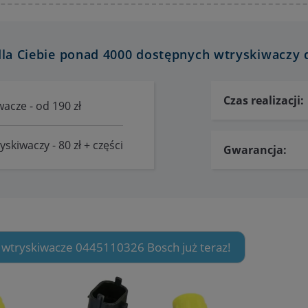
a Ciebie ponad 4000 dostępnych wtryskiwaczy 
Czas realizacji:
acze - od 190 zł
skiwaczy - 80 zł + części
Gwarancja:
 wtryskiwacze 0445110326 Bosch już teraz!