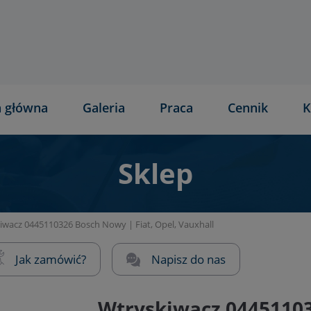
a główna
Galeria
Praca
Cennik
K
Sklep
iwacz 0445110326 Bosch Nowy | Fiat, Opel, Vauxhall
Jak zamówić?
Napisz do nas
Wtryskiwacz 04451103