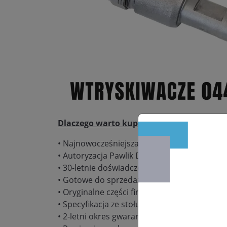
Dlaczego warto kupić:
• Najnowocześniejsza pracownia regeneracj
• Autoryzacja Pawlik Diesel Service – gwaranc
• 30-letnie doświadczenie w naprawie podz
• Gotowe do sprzedaży wtryskiwacze w dużych
• Oryginalne części firmy Bosch, Delphi, De
• Specyfikacja ze stołu probierczego Bosch
• 2-letni okres gwarancyjny bez limitu kilom