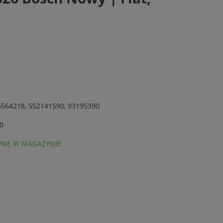
5564218, 552141590, 93195390
0
NE W MAGAZYNIE