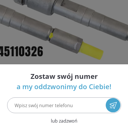
Zostaw swój numer
i wtryskiwaczy Common Rail i benzynowych w Polsce
a my oddzwonimy do Ciebie!
ja najwyższej jakości usług
espołów układu paliwowego
 ilościach i atrakcyjnych cenach
nso, Siemens / VDO
 EPS 708 oraz Bosch DCI 700 potwierdzająca parametry wtrys
lub zadzwoń
etrów