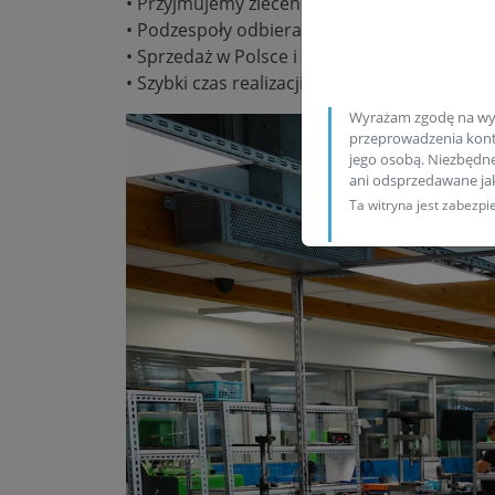
• Przyjmujemy zlecenia wysyłkowe
• Podzespoły odbieramy/wysyłamy codzienn
• Sprzedaż w Polsce i za granicą
• Szybki czas realizacji zamówienia
Wyrażam zgodę na wy
przeprowadzenia konta
jego osobą. Niezbędn
ani odsprzedawane j
Ta witryna jest zabez