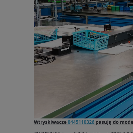
Wtryskiwacze
0445110326
pasują do model