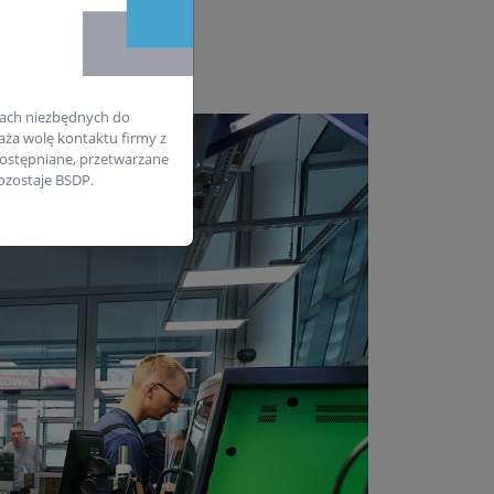
ach niezbędnych do
aża wolę kontaktu firmy z
ostępniane, przetwarzane
zostaje BSDP.