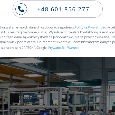
ie naszym kurierem
+48 601 856 277
korzystanie moich danych osobowych zgodnie z
Polityką Prywatności
w cel
ktu i realizacji wybranej usługi. Wysyłając formularz kontaktowy Klient wyr
e do tego dane są wykorzystywane jednorazowo, nie są przechowywane, ud
akimkolwiek podmiotom. Do momentu kontaktu administratorem danych po
pieczona przez reCAPTCHA Google.
Prywatność
-
Warunki