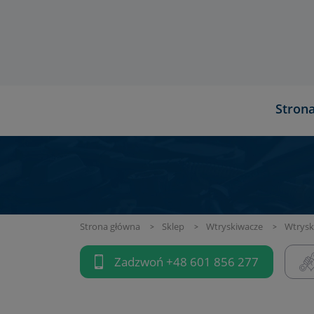
Stron
Strona główna
Sklep
Wtryskiwacze
Wtrysk
Zadzwoń
+48 601 856 277