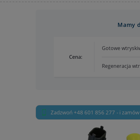
Mamy dl
Gotowe wtryskiw
Cena:
Regeneracja wtry
Zadzwoń +48 601 856 277
- i zamów