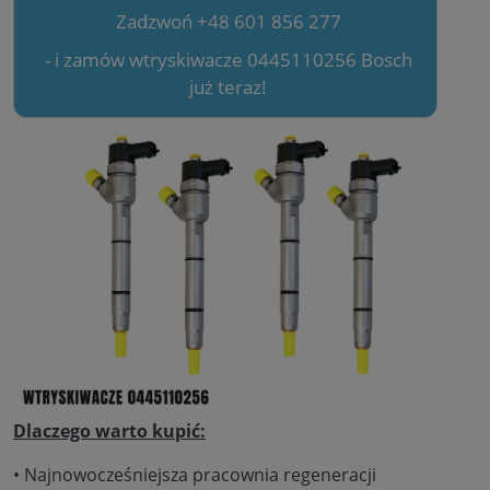
Zadzwoń +48 601 856 277
- i zamów wtryskiwacze 0445110256 Bosch
już teraz!
Dlaczego warto kupić:
• Najnowocześniejsza pracownia regeneracji