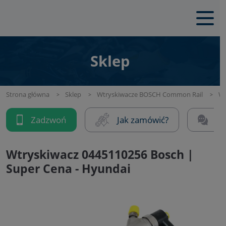
Sklep
Strona główna
Sklep
Wtryskiwacze BOSCH Common Rail
Wt
Zadzwoń
Jak zamówić?
Na
Wtryskiwacz 0445110256 Bosch |
Super Cena - Hyundai