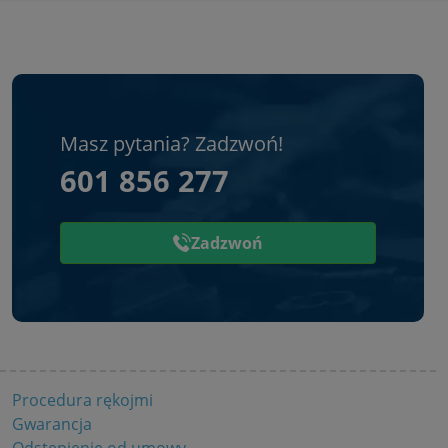
Masz pytania? Zadzwoń!
601 856 277
Zadzwoń
Procedura rękojmi
Gwarancja
Odstępienie od umowy