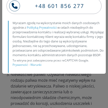
+48 601 856 277
Zużycie mechaniczne: Wtryskiwacz podlega
ciągłemu zużyciu mechanicznemu w wyniku
działania wysokiego ciśnienia i temperatury.
Długotrwałe użytkowanie może prowadzić do
Wyrażam zgodę na wykorzystanie moich danych osobowych
zgodnie z
Polityką Prywatności
w celach niezbędnych do
zużycia uszczelek, sprężyn i innych elementów, co
przeprowadzenia kontaktu i realizacji wybranej usługi. Wysyłając
może skutkować nieszczelnymi wtryskiwaczami.
formularz kontaktowy Klient wyraża wolę kontaktu firmy z jego
Brud i osady: Wraz z paliwem mogą dostawać się
osobą. Niezbędne do tego dane są wykorzystywane
do wtryskiwacza zanieczyszczenia, takie jak piasek,
jednorazowo, nie są przechowywane, udostępniane,
przetwarzane ani odsprzedawane jakimkolwiek podmiotom. Do
pył, zanieczyszczenia z paliwa itp. Te
momentu kontaktu administratorem danych pozostaje BSDP.
zanieczyszczenia mogą osadzać się w dyszach
Ta witryna jest zabezpieczona przez reCAPTCHA Google.
wtryskiwacza, powodując ich zablokowanie lub
Prywatność
-
Warunki
ograniczenie strumienia paliwa.
Niewłaściwe paliwo: Używanie niewłaściwego
rodzaju paliwa może mieć negatywny wpływ na
działanie wtryskiwacza. Paliwo o niskiej jakości,
zawierające zanieczyszczenia lub o
nieodpowiednim składzie chemicznym, może
prowadzić do korozji, uszkodzenia uszczelek i