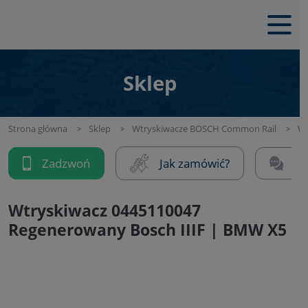
Sklep
Strona główna
Sklep
Wtryskiwacze BOSCH Common Rail
Wt
Zadzwoń
Jak zamówić?
Na
Wtryskiwacz 0445110047
Regenerowany Bosch IIIF | BMW X5