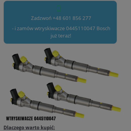
Zadzwoń +48 601 856 277
- i zamów wtryskiwacze 0445110047 Bosch
już teraz!
Dlaczego warto kupić: