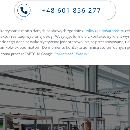
ie naszym kurierem
+48 601 856 277
korzystanie moich danych osobowych zgodnie z
Polityką Prywatności
w cel
ktu i realizacji wybranej usługi. Wysyłając formularz kontaktowy Klient wyr
e do tego dane są wykorzystywane jednorazowo, nie są przechowywane, ud
akimkolwiek podmiotom. Do momentu kontaktu administratorem danych po
pieczona przez reCAPTCHA Google.
Prywatność
-
Warunki