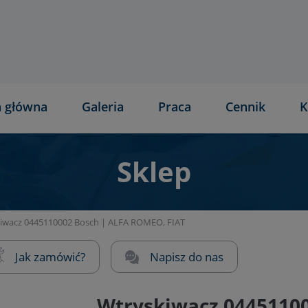
a główna
Galeria
Praca
Cennik
K
Sklep
iwacz 0445110002 Bosch | ALFA ROMEO, FIAT
Jak zamówić?
Napisz do nas
Wtryskiwacz 04451100