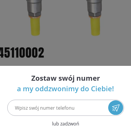
Zostaw swój numer
i wtryskiwaczy Common Rail i benzynowych w Polsce
a my oddzwonimy do Ciebie!
ja najwyższej jakości usług
espołów układu paliwowego
 ilościach i atrakcyjnych cenach
nso, Siemens / VDO
 EPS 708 oraz Bosch DCI 700 potwierdzająca parametry wtrys
lub zadzwoń
etrów