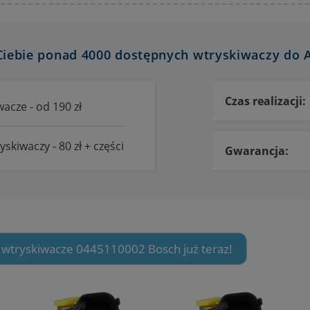
iebie ponad 4000 dostępnych wtryskiwaczy do 
Czas realizacji:
acze - od 190 zł
skiwaczy - 80 zł + części
Gwarancja:
 wtryskiwacze 0445110002 Bosch już teraz!