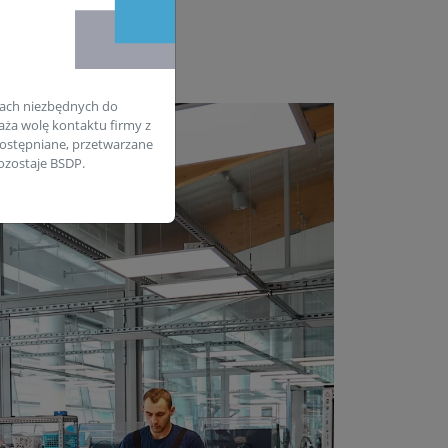
ach niezbędnych do
aża wolę kontaktu firmy z
ostępniane, przetwarzane
zostaje BSDP.