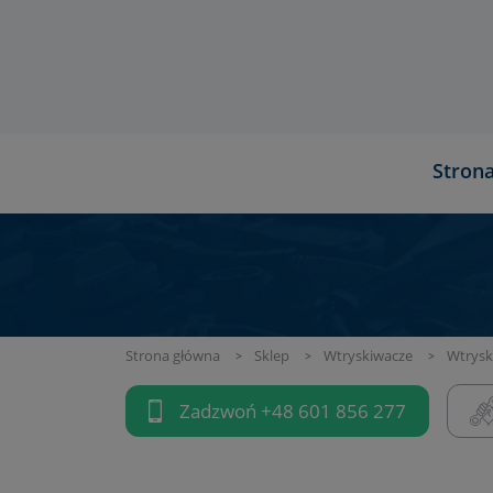
Stron
Strona główna
Sklep
Wtryskiwacze
Wtrysk
Zadzwoń
+48 601 856 277