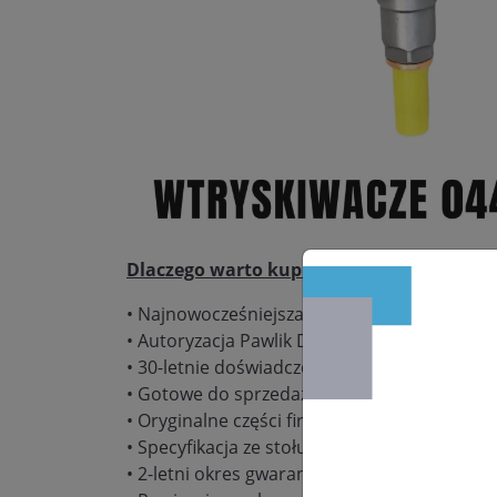
Dlaczego warto kupić:
• Najnowocześniejsza pracownia regeneracj
• Autoryzacja Pawlik Diesel Service – gwaranc
• 30-letnie doświadczenie w naprawie podz
• Gotowe do sprzedaży wtryskiwacze w dużych
• Oryginalne części firmy Bosch, Delphi, De
• Specyfikacja ze stołu probierczego Bosch
• 2-letni okres gwarancyjny bez limitu kilom