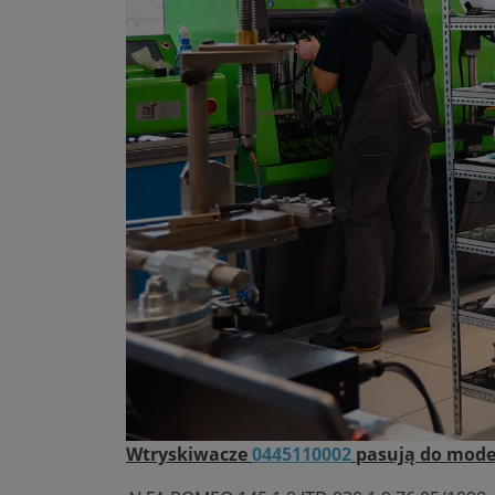
Wtryskiwacze
0445110002
pasują do model