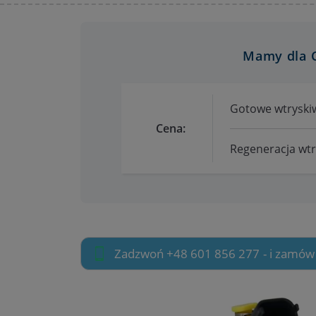
Mamy dla C
Gotowe wtryskiw
Cena:
Regeneracja wtry
Zadzwoń +48 601 856 277
- i zamów