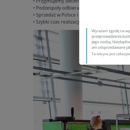
• Przyjmujemy zlecenia wysyłkowe
• Podzespoły odbieramy/wysyłamy codzienn
• Sprzedaż w Polsce i za granicą
• Szybki czas realizacji zamówienia
Wyrażam zgodę na wy
przeprowadzenia konta
jego osobą. Niezbędn
ani odsprzedawane j
Ta witryna jest zabez