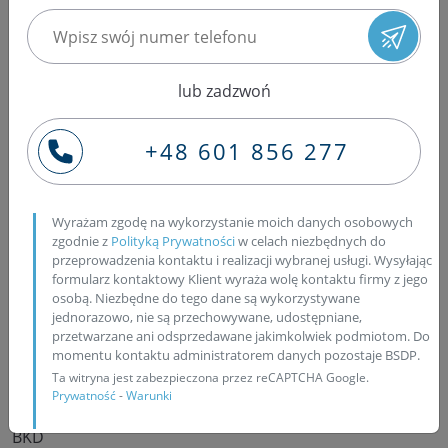
11/2005 BNA
AUDI A6 2.0 TDI Avant 4F5, C6 2.0 89 09/2005 - 06/2006
BVG
AUDI A3 2.0 TDI Sportback 8PA 2.0 103 09/2004 -
lub zadzwoń
05/2007 BKD
MITSHUBISHI Grandis 2.0 DI-D 2.0 100 - 103 06/2005 -
+48 601 856 277
11/2010 B...
MITSHUBISHI Outlander 2.0 DI-D 4 CW 2.0 103 02/2007
- 06/2010 BSY
MITSHUBISHI Lancer 2.0 DI-D CY/CZ 2.0 103 02/2008 -
Wyrażam zgodę na wykorzystanie moich danych osobowych
zgodnie z
Polityką Prywatności
w celach niezbędnych do
08/2010 B...
przeprowadzenia kontaktu i realizacji wybranej usługi. Wysyłając
MITSHUBISHI Lancer 2.0 DI-D Sport CX 2.0 103 08/2008
formularz kontaktowy Klient wyraża wolę kontaktu firmy z jego
- 08/2010 B...
osobą. Niezbędne do tego dane są wykorzystywane
SEAT Altea 2.0 TDI 5P1 2.0 103 03/2004 - 07/2011 BKD
jednorazowo, nie są przechowywane, udostępniane,
przetwarzane ani odsprzedawane jakimkolwiek podmiotom. Do
SEAT Altea 2.0 TDI 5P1 2.0 100 04/2004 - 03/2009 AZV
momentu kontaktu administratorem danych pozostaje BSDP.
SEAT Altea XL 2.0 TDI 5P5 2.0 100 10/2006 - 03/2009
Ta witryna jest zabezpieczona przez reCAPTCHA Google.
AZV
Prywatność
-
Warunki
SEAT Altea XL 2.0 TDI 5P5 2.0 103 05/2006 - 09/2011
BKD