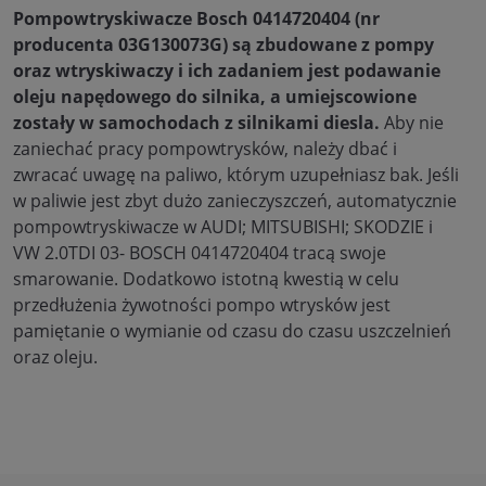
Pompowtryskiwacze Bosch 0414720404 (nr
producenta 03G130073G)
są zbudowane z pompy
oraz wtryskiwaczy i ich zadaniem jest podawanie
oleju napędowego do silnika, a umiejscowione
zostały w samochodach z silnikami diesla.
Aby nie
zaniechać pracy pompowtrysków, należy dbać i
zwracać uwagę na paliwo, którym uzupełniasz bak. Jeśli
w paliwie jest zbyt dużo zanieczyszczeń, automatycznie
pompowtryskiwacze w AUDI; MITSUBISHI; SKODZIE i
VW 2.0TDI 03- BOSCH 0414720404 tracą swoje
smarowanie. Dodatkowo istotną kwestią w celu
przedłużenia żywotności pompo wtrysków jest
pamiętanie o wymianie od czasu do czasu uszczelnień
oraz oleju.