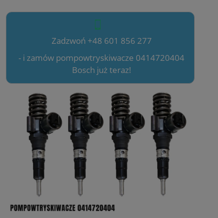
Zadzwoń +48 601 856 277
- i zamów pompowtryskiwacze 0414720404
Bosch już teraz!