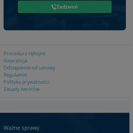
Zadzwoń
Procedura rękojmi
Gwarancja
Odstępienie od umowy
Regulamin
Polityka prywatności
Zasady zwrotów
Ważne sprawy