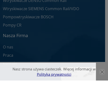
Wtryskiwacze DENSO Common Rail
Wtryskiwacze SIEMENS Common Rail/VDO
Pompowtryskiwacze BOSCH
Pompy CR
Nasza Firma
O nas
Praca
Kontakt
Nasz strona używa ciasteczek. Więcej informacji w
×
Ostatnio
Polityka prywatności
oglądane
© Wtryskiwacz.com 2026. Wszelkie prawa zastrzeżone.
Zawarte na stronie teksty oraz zdjęcia są własnością firmy Bosch Service -
Pawlik i zostały objęte prawami autorskimi.