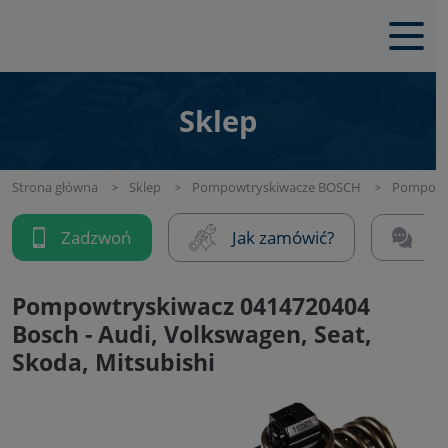
Sklep
Strona główna
Sklep
Pompowtryskiwacze BOSCH
Pompowtr
Zadzwoń
Jak zamówić?
Na
Pompowtryskiwacz 0414720404
Bosch - Audi, Volkswagen, Seat,
Skoda, Mitsubishi