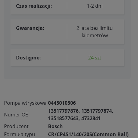
Czas realizacji:
1-2 dni
Gwarancja:
2 lata bez limitu
kilometrów
Dostępne:
24 szt
Pompa wtryskowa
0445010506
13517797876, 13517797874,
Numer OE
13518577643, 4732841
Producent
Bosch
Formuła typu
CR/CP4S1/L40/20S(Common Rail)