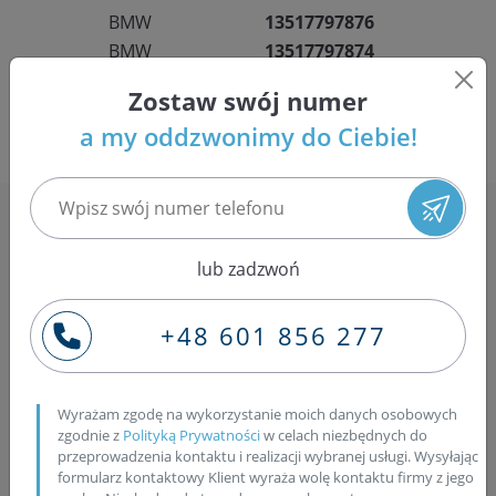
BMW
13517797876
BMW
13517797874
BMW
13518577643
Zostaw swój numer
a my oddzwonimy do Ciebie!
lub zadzwoń
+48 601 856 277
Wyrażam zgodę na wykorzystanie moich danych osobowych
zgodnie z
Polityką Prywatności
w celach niezbędnych do
To my zamawiamy kuriera
przeprowadzenia kontaktu i realizacji wybranej usługi. Wysyłając
formularz kontaktowy Klient wyraża wolę kontaktu firmy z jego