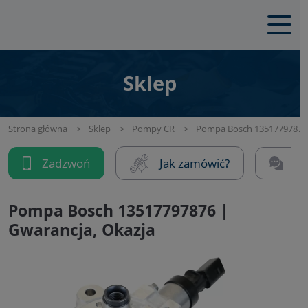
Sklep
Strona główna
Sklep
Pompy CR
Pompa Bosch 13517797876 
Zadzwoń
Jak zamówić?
Na
Pompa Bosch 13517797876 |
Gwarancja, Okazja