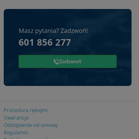
Masz pytania? Zadzwoń!
601 856 277
Zadzwoń
Procedura rękojmi
Gwarancja
Odstępienie od umowy
Regulamin