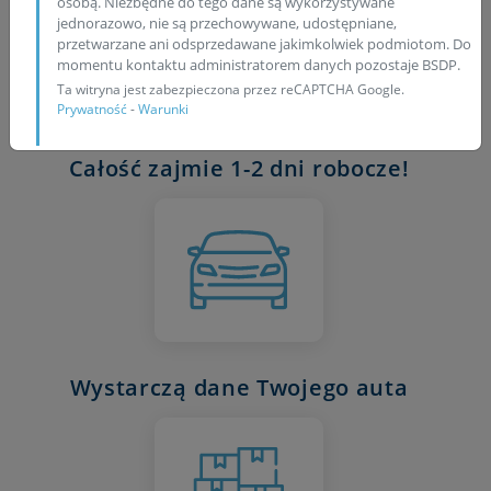
osobą. Niezbędne do tego dane są wykorzystywane
jednorazowo, nie są przechowywane, udostępniane,
przetwarzane ani odsprzedawane jakimkolwiek podmiotom. Do
momentu kontaktu administratorem danych pozostaje BSDP.
Ta witryna jest zabezpieczona przez reCAPTCHA Google.
Prywatność
-
Warunki
Całość zajmie 1-2 dni robocze!
Wystarczą dane Twojego auta