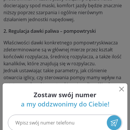
docierający spod maski, komfort jazdy będzie znacznie
niższy poprzez szarpania i ogólnie nierównym
działaniem jednostki napędowej.
2. Regulacja dawki paliwa – pompowtryski
Właściwości dawki konkretnego pompowtryskiwacza
zdeterminowane są w głównej mierze przez kształt
końcówki rozpylacza, średnicę rozpylacza, a także ilość
kanalików, które znajdują się w rozpylaczu.
Jednak ustawiając takie parametry, jak ciśnienie
otwarcia iglicy, czy sterowania pompy mamy wpływ na
ostateczny charakter wstrzykiwania paliwa. W celu
regulacji dawki paliwa należy więc dobrać odpowiednią
Zostaw swój numer
grubość podkładki, by za pomocą tzw. szczeliny
a my oddzwonimy do Ciebie!
zdecydować o stopniu otwarcia zaworka. Natomiast
czas zwłoki impulsu elektrycznego precyzujemy poprzez
podkładkę regulacyjną.
Owa regulacja okresu początku
wtrysku, czyli
BIP-u pompowtryskiwacza
ma