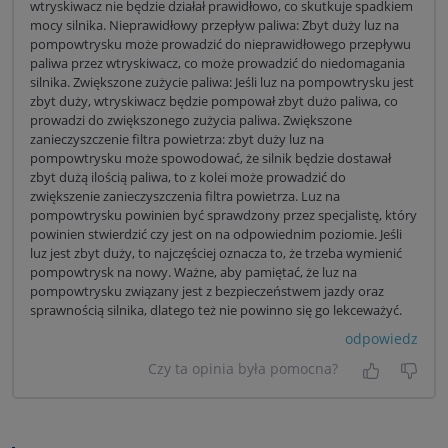
wtryskiwacz nie będzie działał prawidłowo, co skutkuje spadkiem
mocy silnika. Nieprawidłowy przepływ paliwa: Zbyt duży luz na
pompowtrysku może prowadzić do nieprawidłowego przepływu
paliwa przez wtryskiwacz, co może prowadzić do niedomagania
silnika. Zwiększone zużycie paliwa: Jeśli luz na pompowtrysku jest
zbyt duży, wtryskiwacz będzie pompował zbyt dużo paliwa, co
prowadzi do zwiększonego zużycia paliwa. Zwiększone
zanieczyszczenie filtra powietrza: zbyt duży luz na
pompowtrysku może spowodować, że silnik będzie dostawał
zbyt dużą ilością paliwa, to z kolei może prowadzić do
zwiększenie zanieczyszczenia filtra powietrza. Luz na
pompowtrysku powinien być sprawdzony przez specjalistę, który
powinien stwierdzić czy jest on na odpowiednim poziomie. Jeśli
luz jest zbyt duży, to najczęściej oznacza to, że trzeba wymienić
pompowtrysk na nowy. Ważne, aby pamiętać, że luz na
pompowtrysku związany jest z bezpieczeństwem jazdy oraz
sprawnością silnika, dlatego też nie powinno się go lekceważyć.
odpowiedz
Czy ta opinia była pomocna?
Tak, była
Nie 