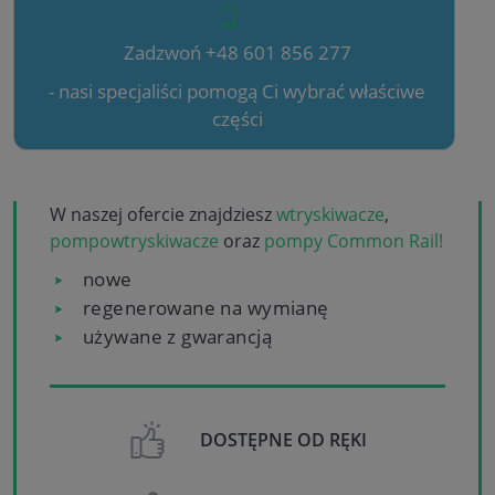
Zadzwoń +48 601 856 277
- nasi specjaliści pomogą Ci wybrać właściwe
części
W naszej ofercie znajdziesz
wtryskiwacze
,
pompowtryskiwacze
oraz
pompy Common Rail!
nowe
regenerowane na wymianę
używane z gwarancją
DOSTĘPNE OD RĘKI