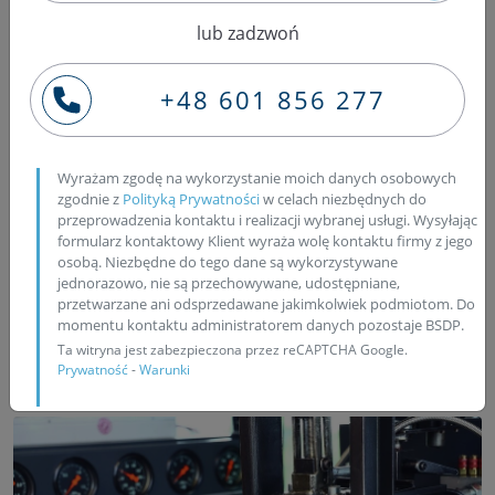
odzwierciedlenie w sposobie dawkowania oleju
lub zadzwoń
napędowego.
+48 601 856 277
Regulacja pompowtryskiwaczy
2.0 TDI BMR
Wyrażam zgodę na wykorzystanie moich danych osobowych
Regulacja pompowtrysków ma miejsce po każdej
zgodnie z
Polityką Prywatności
w celach niezbędnych do
przeprowadzenia kontaktu i realizacji wybranej usługi. Wysyłając
wymianie i jest konieczna dla uzyskania właściwych
formularz kontaktowy Klient wyraża wolę kontaktu firmy z jego
parametrów dawkowania. Co prawda wartości
osobą. Niezbędne do tego dane są wykorzystywane
pompowtrysków nie musimy wprowadzać poprzez
jednorazowo, nie są przechowywane, udostępniane,
przetwarzane ani odsprzedawane jakimkolwiek podmiotom. Do
adaptację (tak jak to jest w przypadku wtryskiwaczy),
momentu kontaktu administratorem danych pozostaje BSDP.
aczkolwiek o charakterze dawki pali decydujemy poprzez
Ta witryna jest zabezpieczona przez reCAPTCHA Google.
ustawienie wspomnianych w punkcie pierwszym
Prywatność
-
Warunki
parametrów.