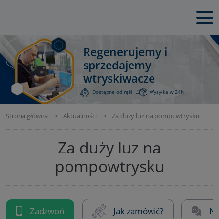
Regenerujemy i
sprzedajemy
wtryskiwacze
Dostępne od ręki
Wysyłka w 24h
Strona główna
Aktualności
Za duży luz na pompowtrysku
Za duży luz na
pompowtrysku
Zadzwoń
Jak zamówić?
Na