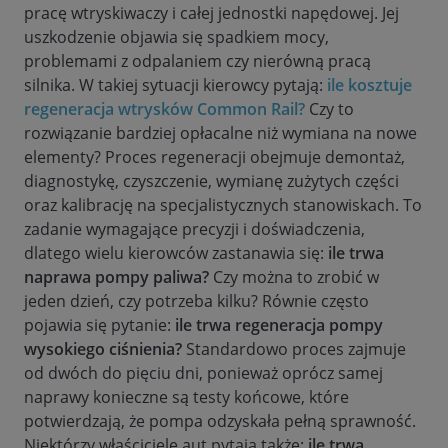
pracę wtryskiwaczy i całej jednostki napędowej. Jej
uszkodzenie objawia się spadkiem mocy,
problemami z odpalaniem czy nierówną pracą
silnika. W takiej sytuacji kierowcy pytają:
ile kosztuje
regeneracja wtrysków Common Rail?
Czy to
rozwiązanie bardziej opłacalne niż wymiana na nowe
elementy? Proces regeneracji obejmuje demontaż,
diagnostykę, czyszczenie, wymianę zużytych części
oraz kalibrację na specjalistycznych stanowiskach. To
zadanie wymagające precyzji i doświadczenia,
dlatego wielu kierowców zastanawia się:
ile trwa
naprawa pompy paliwa?
Czy można to zrobić w
jeden dzień, czy potrzeba kilku? Równie często
pojawia się pytanie:
ile trwa regeneracja pompy
wysokiego ciśnienia?
Standardowo proces zajmuje
od dwóch do pięciu dni, ponieważ oprócz samej
naprawy konieczne są testy końcowe, które
potwierdzają, że pompa odzyskała pełną sprawność.
Niektórzy właściciele aut pytają także:
ile trwa