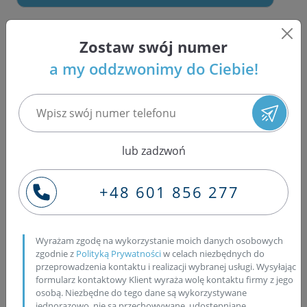
W naszej ofercie znajdziesz
wtryskiwacze
,
Zostaw swój numer
pompowtryskiwacze
oraz
pompy Common
a my oddzwonimy do Ciebie!
Rail!
nowe
regenerowane na wymianę
używane z gwarancją
lub zadzwoń
+48 601 856 277
DOSTĘPNE OD RĘKI
ATRAKCYJNE CENY
Wyrażam zgodę na wykorzystanie moich danych osobowych
zgodnie z
Polityką Prywatności
w celach niezbędnych do
przeprowadzenia kontaktu i realizacji wybranej usługi. Wysyłając
Ile trwa naprawa pompy
formularz kontaktowy Klient wyraża wolę kontaktu firmy z jego
paliwa?
osobą. Niezbędne do tego dane są wykorzystywane
jednorazowo, nie są przechowywane, udostępniane,