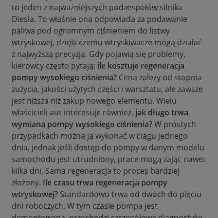
to jeden z najważniejszych podzespołów silnika
Diesla. To właśnie ona odpowiada za podawanie
paliwa pod ogromnym ciśnieniem do listwy
wtryskowej, dzięki czemu wtryskiwacze mogą działać
z najwyższą precyzją. Gdy pojawią się problemy,
kierowcy często pytają:
ile kosztuje regeneracja
pompy wysokiego ciśnienia?
Cena zależy od stopnia
zużycia, jakości użytych części i warsztatu, ale zawsze
jest niższa niż zakup nowego elementu. Wielu
właścicieli aut interesuje również,
jak długo trwa
wymiana pompy wysokiego ciśnienia?
W prostych
przypadkach można ją wykonać w ciągu jednego
dnia, jednak jeśli dostęp do pompy w danym modelu
samochodu jest utrudniony, prace mogą zająć nawet
kilka dni. Sama regeneracja to proces bardziej
złożony.
Ile czasu trwa regeneracja pompy
wtryskowej?
Standardowo trwa od dwóch do pięciu
dni roboczych. W tym czasie pompa jest
demontowana, przechodzi szczegółową diagnostykę,