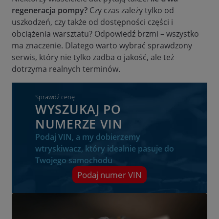
regeneracja pompy?
Czy czas zależy tylko od
uszkodzeń, czy także od dostępności części i
obciążenia warsztatu? Odpowiedź brzmi – wszystko
ma znaczenie. Dlatego warto wybrać sprawdzony
serwis, który nie tylko zadba o jakość, ale też
dotrzyma realnych terminów.
Sprawdź cenę
WYSZUKAJ PO
NUMERZE VIN
Podaj VIN, a my dobierzemy
wtryskiwacz, który idealnie pasuje do
Twojego samochodu
Podaj numer VIN