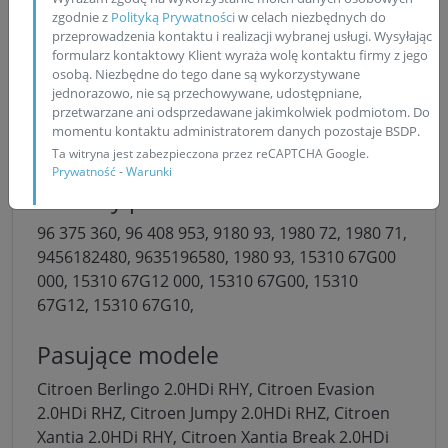
zgodnie z
Polityką Prywatności
w celach niezbędnych do
Numery silnika
przeprowadzenia kontaktu i realizacji wybranej usługi. Wysyłając
formularz kontaktowy Klient wyraża wolę kontaktu firmy z jego
RHY,
osobą. Niezbędne do tego dane są wykorzystywane
jednorazowo, nie są przechowywane, udostępniane,
Numery części
przetwarzane ani odsprzedawane jakimkolwiek podmiotom. Do
momentu kontaktu administratorem danych pozostaje BSDP.
0445110008,
Ta witryna jest zabezpieczona przez reCAPTCHA Google.
Prywatność
-
Warunki
Numery producenta
96 375 360,
96 408 953,
9180 93,
1980 72,
1980 71,
9456182480,
9635196580,
1980 93,
15310 67G00
000,
15310 67G12 000,
15310 67G00,
15310
67G12,
15310 67G10,
Pasujące modele
Citroen Berlingo 2.0HDi RHY,
Citroen Evasion
2.0HDi RHZ,
Citroen Jumpy 2.0HDi RHZ,
Citroen
Xantia 2.0HDi RHY,
Citroen Xantia Break 2.0HDi