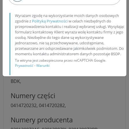
Wydruk z testów na stanowisku probierczym
potwierdzający sprawność
pompowtryskiwaczy
Wyrażam zgodę na wykorzystanie moich danych osobowych
zgodnie z
Polityką Prywatności
w celach niezbędnych do
przeprowadzenia kontaktu i realizacji wybranej usługi. Wysyłając
formularz kontaktowy Klient wyraża wolę kontaktu firmy z jego
osobą. Niezbędne do tego dane są wykorzystywane
jednorazowo, nie są przechowywane, udostępniane,
Opis produktu:
przetwarzane ani odsprzedawane jakimkolwiek podmiotom. Do
momentu kontaktu administratorem danych pozostaje BSDP.
Ta witryna jest zabezpieczona przez reCAPTCHA Google.
Prywatność
-
Warunki
Numery silnika
BDK,
Numery części
0414720232,
0414720282,
Numery producenta