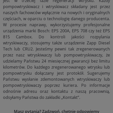
jest w trzeciej fazie regeneracji wtrysku. Każdy
pompowtryskiwacz i wtryskiwacz składany jest przez
naszych fachowców wyłącznie na nowych i oryginalnych
częściach, w oparciu o technologię danego producenta.
W procesie naprawy, wykorzystujemy profesjonalne
urządzenia marki Bosch: EPS 200A, EPS 708 czy też EPS
815 Cambox. Do kontroli jakości rozpylania
wtryskiwaczy, stosujemy także urządzenie Zapp Diesel
Tech lub CRU2. Jesteśmy pewni tak zregenerowanych
przez nasz wtryskiwaczy lub pompowtryskiwaczy, że
udzielamy Państwu 24 miesięcznej gwarancji bez limitu
kilometrów. Do każdego zregenerowanego wtrysku lub
pompowtrysku dołączany jest protokół. Sugerujemy
Państwu wysłanie zdemontowanych wtryskiwaczy lub
pompowtryskiwaczy poprzez kuriera. Po informacje
odnośnie adresu oraz kontaktu z naszą pracownią,
odsyłamy Państwa do zakładki „Kontakt”.
Masz pytania? Zadzwoń, chętnie odpowiemy