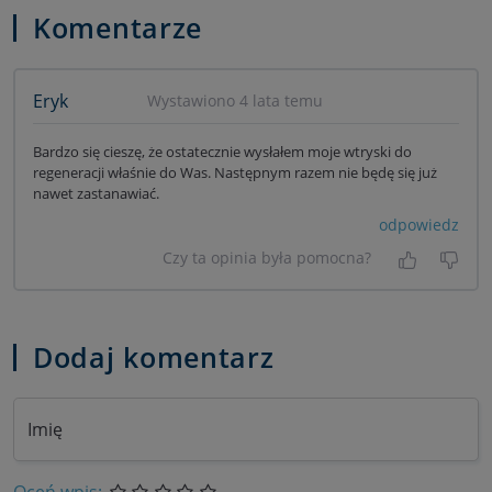
Komentarze
Eryk
Wystawiono 4 lata temu
Bardzo się cieszę, że ostatecznie wysłałem moje wtryski do
regeneracji właśnie do Was. Następnym razem nie będę się już
nawet zastanawiać.
odpowiedz
Czy ta opinia była pomocna?
Tak, była
Nie 
Dodaj komentarz
Imię