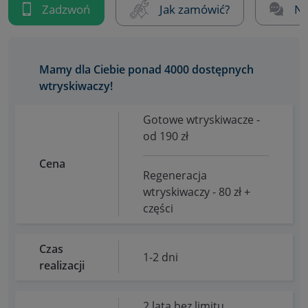
Zadzwoń
Jak zamówić?
Na
Mamy dla Ciebie ponad 4000 dostępnych
wtryskiwaczy!
Gotowe wtryskiwacze -
od 190 zł
Cena
Regeneracja
wtryskiwaczy - 80 zł +
części
Czas
1-2 dni
realizacji
2 lata bez limitu