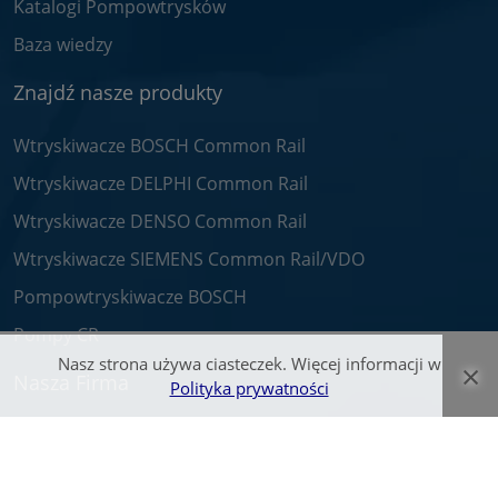
Katalogi Pompowtrysków
Baza wiedzy
Znajdź nasze produkty
Wtryskiwacze BOSCH Common Rail
Wtryskiwacze DELPHI Common Rail
Wtryskiwacze DENSO Common Rail
Wtryskiwacze SIEMENS Common Rail/VDO
Pompowtryskiwacze BOSCH
Pompy CR
Nasz strona używa ciasteczek. Więcej informacji w
×
Nasza Firma
Polityka prywatności
O nas
Praca