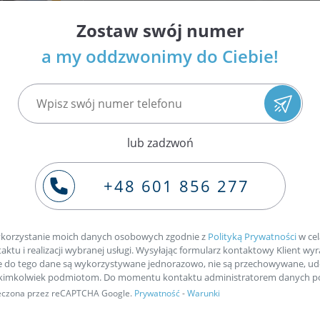
Zostaw swój numer
a my oddzwonimy do Ciebie!
tal VDO
/
Skoda
/ Rapid Spaceback
 Siemens Continental VDO Sko
Numer
Kod
emność
Moc
Moc
Rok
wtryskiwa
(oznaczenie)
lub zadzwoń
ika
kW
KM
produkcji
Siemens
silnika
Continent
+48 601 856 277
DI
66
90
08-13
-
CAYB
A2C59513
DI
77
105
07-12
-
CLNA
A2C59513
korzystanie moich danych osobowych zgodnie z
Polityką Prywatności
w cel
ktu i realizacji wybranej usługi. Wysyłając formularz kontaktowy Klient wyr
e do tego dane są wykorzystywane jednorazowo, nie są przechowywane, ud
akimkolwiek podmiotom. Do momentu kontaktu administratorem danych po
pieczona przez reCAPTCHA Google.
Prywatność
-
Warunki
ogi
Znajdź nasze produkty