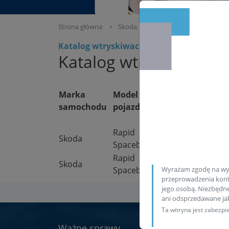
Strona główna
Skoda
Rapid Spaceback
Katalog wtryskiwaczy Siemens Continen
Katalog wtryskiwaczy
Oznaczenie,
Marka
Model
Poj
symbol
samochodu
pojazdu
siln
modelu
Rapid
Skoda
NH1
1.6 T
Spaceback
Rapid
Skoda
NH1
1.6 T
Wyrażam zgodę na wy
Spaceback
przeprowadzenia konta
jego osobą. Niezbędn
ani odsprzedawane j
Ta witryna jest zabez
Ważne sprawy
Katal