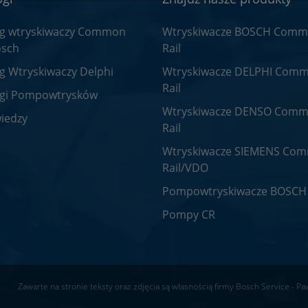
og wtryskiwaczy Common
Wtryskiwacze BOSCH Com
osch
Rail
g Wtryskiwaczy Delphi
Wtryskiwacze DELPHI Com
Rail
ogi Pompowtrysków
Wtryskiwacze DENSO Com
iedzy
Rail
Wtryskiwacze SIEMENS Co
Rail/VDO
Pompowtryskiwacze BOSCH
Pompy CR
Zawarte na stronie teksty oraz zdjęcia są własnością firmy Bosch Service - Pa
z strona używa ciasteczek. Więcej informacji w
Polityka prywatn