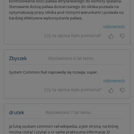
kontrolowanie ilości paliwa wtryskiwanego do komory spalania.
Sterowanie ilością paliwa dostarczanego do silnika pozwala na
optymalizację pracy silnika pod różnymi warunkami i pozwala na
bardziej efektywne wykorzystanie paliwa.
odpowiedz
Czy ta opinia była pomocna?
Tak, była
Nie 
Zbyszek
Wystawiono 6 lat temu
System Common Rail naprawdę się rozwija, super.
odpowiedz
Czy ta opinia była pomocna?
Tak, była
Nie 
drutek
Wystawiono 7 lat temu
ja tutaj szukam common rail wikipedia, a jest strona, na której
można czytać i czytać o cr same praktyczne informacje ;D