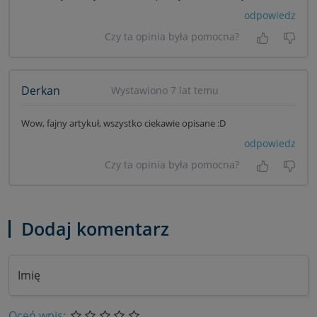
odpowiedz
Czy ta opinia była pomocna?
Tak, była
Nie 
Derkan
Wystawiono 7 lat temu
Wow, fajny artykuł, wszystko ciekawie opisane :D
odpowiedz
Czy ta opinia była pomocna?
Tak, była
Nie 
Dodaj komentarz
Imię
Oceń wpis: