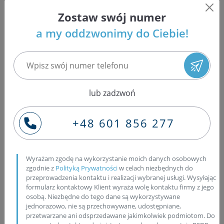
wtryskiwacze piezoelektryczne pozwalały na
Zostaw swój numer
nieporównywalnie szybsze działanie oraz wyższą
a my oddzwonimy do Ciebie!
precyzję układu. Jest to obecnie najbardziej powszechna
generacja. W 2007 roku zaprezentowano IV generację, w
której zastosowano hydrauliczny układ wzmacniania
ciśnienia we wtryskiwaczach (HADI), dzięki czemu pompa
wtryskowa może pracować pod niższym ciśnieniem, a to
lub zadzwoń
zwiększane jest dopiero we wtryskiwaczach i może
wynosić 2500 barów. Czwarta generacja stosowana jest
głównie w pojazdach ciężarowych.
+48 601 856 277
Zalety i wady układu Common
Wyrażam zgodę na wykorzystanie moich danych osobowych
Rail
zgodnie z
Polityką Prywatności
w celach niezbędnych do
przeprowadzenia kontaktu i realizacji wybranej usługi. Wysyłając
formularz kontaktowy Klient wyraża wolę kontaktu firmy z jego
Wyższe ciśnienie mieszanki w cylindrze oznacza
osobą. Niezbędne do tego dane są wykorzystywane
zredukowanie spalania i emisji szkodliwych substancji, a
jednorazowo, nie są przechowywane, udostępniane,
także wzrost mocy i momentu obrotowego silnika.
przetwarzane ani odsprzedawane jakimkolwiek podmiotom. Do