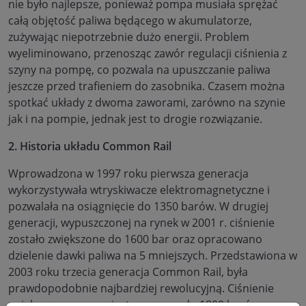
nie było najlepsze, ponieważ pompa musiała sprężać
całą objętość paliwa będącego w akumulatorze,
zużywając niepotrzebnie dużo energii. Problem
wyeliminowano, przenosząc zawór regulacji ciśnienia z
szyny na pompę, co pozwala na upuszczanie paliwa
jeszcze przed trafieniem do zasobnika. Czasem można
spotkać układy z dwoma zaworami, zarówno na szynie
jak i na pompie, jednak jest to drogie rozwiązanie.
2. Historia układu Common Rail
Wprowadzona w 1997 roku pierwsza generacja
wykorzystywała wtryskiwacze elektromagnetyczne i
pozwalała na osiągnięcie do 1350 barów. W drugiej
generacji, wypuszczonej na rynek w 2001 r. ciśnienie
zostało zwiększone do 1600 bar oraz opracowano
dzielenie dawki paliwa na 5 mniejszych. Przedstawiona w
2003 roku trzecia generacja Common Rail, była
prawdopodobnie najbardziej rewolucyjną. Ciśnienie
zwiększono ponownie, tym razem do 1800 barów, a