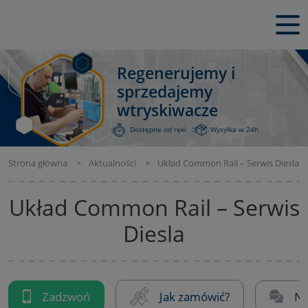
Regenerujemy i
sprzedajemy
wtryskiwacze
Dostępne od ręki
Wysyłka w 24h
Strona główna
Aktualności
Układ Common Rail – Serwis Diesla
Układ Common Rail – Serwis
Diesla
Zadzwoń
Jak zamówić?
Na