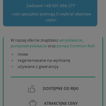
Zadzwoń +48 601 856 277
- nasi specjaliści pomogą Ci wybrać właściwe
części
W naszej ofercie znajdziesz
wtryskiwacze
,
pompowtryskiwacze
oraz
pompy Common Rail!
nowe
regenerowane na wymianę
używane z gwarancją
DOSTĘPNE OD RĘKI
ATRAKCYJNE CENY